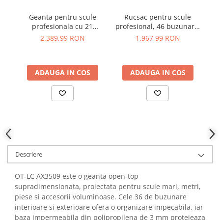
YAHBOOM
Burghie pentru Metal
Geanta pentru scule
Rucsac pentru scule
YATO
Genti pentru Scule si Unelte
profesionala cu 21
profesional, 46 buzunare,
pr
ZUBR
buzunare, Veto Pro Pac
Veto Pro Pac Tech Pac
Ve
2.389,99 RON
1.967,99 RON
Electronica
MB5B AX3664
AX3501
Unelte pentru Electronica
Aparate de Sudura in Puncte
ADAUGA IN COS
ADAUGA IN COS
Microscoape Digitale
Osciloscoape Digitale
Generatoare de Semnal
Surse de Laborator
Statii de Lipit
Letcon
Descriere
Accesorii pentru Lipit
Surubelnite de Precizie
OT‑LC AX3509 este o geanta open‑top
Clesti de Precizie
supradimensionata, proiectata pentru scule mari, metri,
Kituri Electronice
piese si accesorii voluminoase. Cele 36 de buzunare
interioare si exterioare ofera o organizare impecabila, iar
Placi de Dezvoltare
baza impermeabila din polipropilena de 3 mm protejeaza