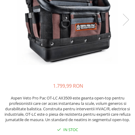
JBC
Termometre
JCD
Camere Termoviziune
JGNE
Sublere
KEYESTUDIO
Micrometre
KNIPEX
Scule si Unelte
KPS
Scule de Mana
LG CHEM
LONGWEI
Clesti de Taiat
MESTEK
Clesti pentru Dezizolat
MICROBIT
Clesti de Sertizare
MURATA
1.799,99 RON
Clesti Multifunctionali
MOLICEL
Clesti Papagal
Aspen Veto Pro Pac OT‑LC AX3509 este geanta open‑top pentru
MVAVA
Clesti Autoblocanti
profesionistii care cer acces instantaneu la scule, volum generos si
OPTO-EDU
durabilitate balistica. Construita pentru interventii HVAC/R, electrice si
Menghine
industriale, OT‑LC este o piesa de rezistenta pentru expertii care refuza
PIERGIACOMI
Clesti Electrician 1000V
jumatatile de masura. Un standard de neatins in segmentul open‑top.
RASPBERRY PI
Surubelnite Simple
IN STOC
RUKO
Surubelnite Electrician 1000V