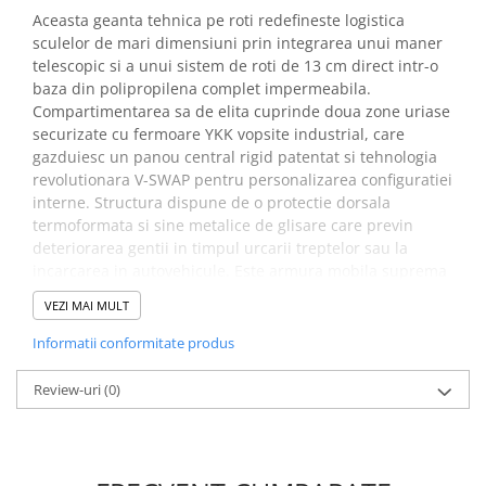
Placi de Expansiune
Aceasta geanta tehnica pe roti redefineste logistica
sculelor de mari dimensiuni prin integrarea unui maner
Module Electronice
telescopic si a unui sistem de roti de 13 cm direct intr-o
Senzori Electronici
baza din polipropilena complet impermeabila.
Compartimentarea sa de elita cuprinde doua zone uriase
Componente Electronice
securizate cu fermoare YKK vopsite industrial, care
Gadgets
gazduiesc un panou central rigid patentat si tehnologia
revolutionara V-SWAP pentru personalizarea configuratiei
Electrice
interne. Structura dispune de o protectie dorsala
Acumulatori si Baterii
termoformata si sine metalice de glisare care previn
Acumulatori
deteriorarea gentii in timpul urcarii treptelor sau la
Baterii
incarcarea in autovehicule. Este armura mobila suprema
ce protejeaza instrumentele de diagnosticare de mii de
Distributie Comutatie si Protectie
VEZI MAI MULT
euro, oferind o organizare impecabila si o durabilitate de
Contoare si Relee Electrice
nivel militar pe orice santier.
Informatii conformitate produs
Sigurante Automate
Beneficii organizator scule
Sigurante Fuzibile
Review-uri
(0)
Sigurante Diferentiale RCBO
tip troler Veto Pro Pac Tech-
Protectii diferentiale RCCB
XL Wheeler AX3618:
Dispozitive AFDD detectare defect