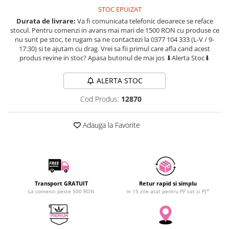
SCHRACK TECHNIK
STOC EPUIZAT
Seturi de Surubelnite
Durata de livrare:
Va fi comunicata telefonic deoarece se reface
SAMSUNG
Cuttere
stocul. Pentru comenzi in avans mai mari de 1500 RON cu produse ce
SUNKKO
Foarfeca Electrician
nu sunt pe stoc, te rugam sa ne contactezi la 0377 104 333 (L-V / 9-
SANYO
17:30) si te ajutam cu drag. Vrei sa fii primul care afla cand acest
Chei Dinamometrice
produs revine in stoc? Apasa butonul de mai jos ⬇Alerta Stoc⬇
SUPERFIRE
Chei Fixe
SONOFF
Chei Reglabile
ALERTA STOC
TERMOPASTY
Chei Combinate
Cod Produs:
12870
TOPDON
Chei Inelare cu Cot
TAXNELE
Rulete
Adauga la Favorite
TENPOWER
Nivele cu bula
VICTOR
Truse de Scule
VETO PRO PAC
Scule Electrice
WEICON
Unelte Multifunctionale
WERA
Transport GRATUIT
Retur rapid si simplu
Surubelnite Electrice
La comenzi peste 500 RON
In 15 zile atat pentru PF cat si PJ*
WIHA
Polizoare
WAIT TOOLS
Masini de Gaurit si Insurubat
WEEEMAKE
Accesorii pentru Gaurit