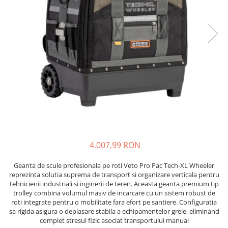
JBC
Termometre
JCD
Camere Termoviziune
JGNE
Sublere
KEYESTUDIO
Micrometre
KNIPEX
Scule si Unelte
KPS
Scule de Mana
LG CHEM
LONGWEI
Clesti de Taiat
MESTEK
Clesti pentru Dezizolat
MICROBIT
Clesti de Sertizare
MURATA
4.007,99 RON
Clesti Multifunctionali
MOLICEL
Clesti Papagal
Geanta de scule profesionala pe roti Veto Pro Pac Tech-XL Wheeler
MVAVA
Clesti Autoblocanti
reprezinta solutia suprema de transport si organizare verticala pentru
OPTO-EDU
tehnicienii industriali si inginerii de teren. Aceasta geanta premium tip
Menghine
trolley combina volumul masiv de incarcare cu un sistem robust de
PIERGIACOMI
Clesti Electrician 1000V
roti integrate pentru o mobilitate fara efort pe santiere. Configuratia
RASPBERRY PI
Surubelnite Simple
sa rigida asigura o deplasare stabila a echipamentelor grele, eliminand
complet stresul fizic asociat transportului manual
RUKO
Surubelnite Electrician 1000V