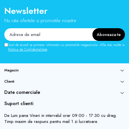
Newsletter
Vezi fisa tehnica
AICI
Nu rata ofertele si promotiile noastre
ATENTIE!
Produsul se livreaza gol si nu vine insotit de sculele sau
accesoriile prezentate in poze. Imaginile sunt cu titlu de prezentare.
Ce contine cutia?
Sunt de acord sa primesc informatii cu promotiile magazinului. Afla mai multe in
Politica de Confidentialitate
1x Geanta pentru scule profesionala tip borseta cu 13 buzunare,
Veto Pro Pac MB3
AX3578
Magazin
Clienti
Date comerciale
Suport clienti
De Luni pana Vineri in intervalul orar 09:00 - 17:30 cu drag.
Timp maxim de raspuns pentru mail 1 zi lucratoare.