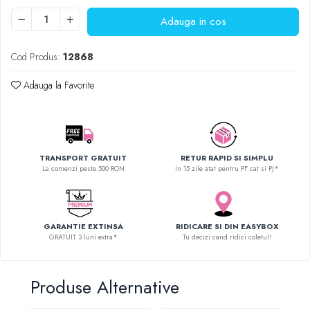
SCHRACK TECHNIK
Adauga in cos
SAMSUNG
SUNKKO
Cod Produs:
12868
SANYO
SUPERFIRE
Adauga la Favorite
SONOFF
TERMOPASTY
TOPDON
TAXNELE
TRANSPORT GRATUIT
RETUR RAPID SI SIMPLU
La comenzi peste 500 RON
In 15 zile atat pentru PF cat si PJ*
TENPOWER
VICTOR
VETO PRO PAC
GARANTIE EXTINSA
RIDICARE SI DIN EASYBOX
WEICON
GRATUIT 3 luni extra*
Tu decizi cand ridici coletul!
WERA
WIHA
Produse Alternative
WAIT TOOLS
WEEEMAKE