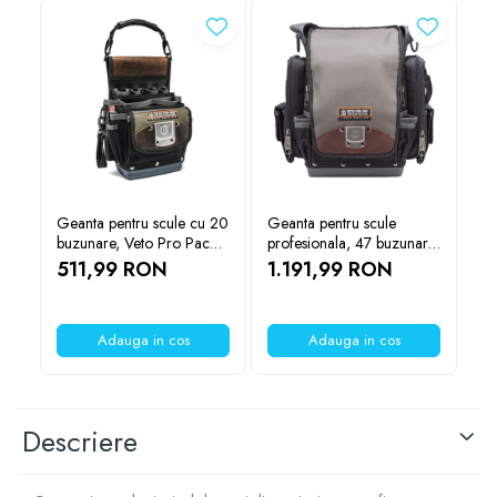
YAHBOOM
YATO
ZUBR
Geanta pentru scule cu 20
Geanta pentru scule
Ge
buzunare, Veto Pro Pac
profesionala, 47 buzunare,
pr
TP4B AX3520
Veto Pro Pac TP-XXL
Ve
511,99 RON
1.191,99 RON
1
AX3579
AX
Adauga in cos
Adauga in cos
Descriere