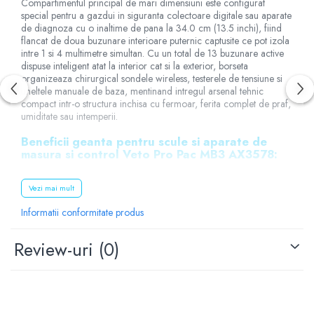
Compartimentul principal de mari dimensiuni este configurat
special pentru a gazdui in siguranta colectoare digitale sau aparate
de diagnoza cu o inaltime de pana la 34.0 cm (13.5 inchi), fiind
flancat de doua buzunare interioare puternic captusite ce pot izola
intre 1 si 4 multimetre simultan. Cu un total de 13 buzunare active
dispuse inteligent atat la interior cat si la exterior, borseta
organizeaza chirurgical sondele wireless, testerele de tensiune si
uneltele manuale de baza, mentinand intregul arsenal tehnic
compact intr-o structura inchisa cu fermoar, ferita complet de praf,
umiditate sau intemperii.
Beneficii geanta pentru scule si aparate de
masura si control Veto Pro Pac MB3 AX3578:
Economia majora de efort fizic este realizata prin
Vezi mai mult
profilul zvelt si manerul supradimensionat din
elastomer care este complet detasabil, oferind
Informatii conformitate produs
optiunea de a purta borseta direct la mana sau de
a o integra modular in sistemele mai mari de
transport
Review-uri
(0)
Siguranta absoluta a ecranelor LCD si a sondelor
fine este garantata de finisajul ranforsat al bazei si
de buzunarul posterior invelit in prelata
impermeabila, o armura impenetrabila ce
blocheaza infiltrarea apei sau deteriorarea prin