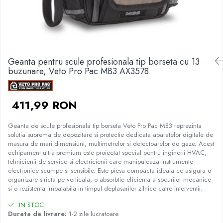
Placi de Expansiune
Tablouri Electrice
Chei Dinamometrice
Camere Termoviziune
JBC
Module Electronice
Accesorii Tablouri Electrice
Chei Fixe
JCD
Sublere
Senzori Electronici
Stabilizatoare de Tensiune
Chei Reglabile
JGNE
Micrometre
Componente Electronice
Chei Combinate
Convertoare de Tensiune
KEYESTUDIO
Geanta pentru scule profesionala tip borseta cu 13
Chei Inelare cu Cot
Gadgets
KNIPEX
Banda Izolatoare
buzunare, Veto Pro Pac MB3 AX3578
Rulete
KPS
Nivele cu bula
LG CHEM
Truse de Scule
411,99 RON
LONGWEI
Scule Electrice
MESTEK
Geanta de scule profesionala tip borseta Veto Pro Pac MB3 reprezinta
Unelte Multifunctionale
MICROBIT
solutia suprema de depozitare si protectie dedicata aparatelor digitale de
Surubelnite Electrice
MURATA
masura de mari dimensiuni, multimetrelor si detectoarelor de gaze. Acest
echipament ultra-premium este proiectat special pentru inginerii HVAC,
Polizoare
MOLICEL
tehnicienii de service si electricienii care manipuleaza instrumente
Masini de Gaurit si Insurubat
MVAVA
electronice scumpe si sensibile. Este piesa compacta ideala ce asigura o
organizare stricta pe verticala, o absorbtie eficienta a socurilor mecanice
Accesorii pentru Gaurit
OPTO-EDU
si o rezistenta imbatabila in timpul deplasarilor zilnice catre interventii.
PIERGIACOMI
Burghie pentru Metal
IN STOC
RASPBERRY PI
Genti pentru Scule si Unelte
Durata de livrare:
1-2 zile lucratoare
RUKO