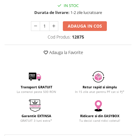
SCHRACK TECHNIK
IN STOC
Seturi de Surubelnite
Durata de livrare:
1-2 zile lucratoare
SAMSUNG
Cuttere
SUNKKO
Foarfeca Electrician
ADAUGA IN COS
SANYO
Chei Dinamometrice
SUPERFIRE
Cod Produs:
12875
Chei Fixe
SONOFF
Chei Reglabile
Adauga la Favorite
TERMOPASTY
Chei Combinate
TOPDON
Chei Inelare cu Cot
TAXNELE
Rulete
TENPOWER
Nivele cu bula
VICTOR
Truse de Scule
Transport GRATUIT
Retur rapid si simplu
VETO PRO PAC
La comenzi peste 500 RON
In 15 zile atat pentru PF cat si PJ*
Scule Electrice
WEICON
Unelte Multifunctionale
WERA
Surubelnite Electrice
WIHA
Garantie EXTINSA
Ridicare si din EASYBOX
Polizoare
GRATUIT 3 luni extra*
Tu decizi cand ridici coletul!
WAIT TOOLS
Masini de Gaurit si Insurubat
WEEEMAKE
Accesorii pentru Gaurit