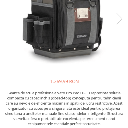
JBC
Termometre
JCD
Camere Termoviziune
JGNE
Sublere
KEYESTUDIO
Micrometre
KNIPEX
Scule si Unelte
KPS
Scule de Mana
LG CHEM
LONGWEI
Clesti de Taiat
MESTEK
Clesti pentru Dezizolat
MICROBIT
Clesti de Sertizare
MURATA
1.269,99 RON
Clesti Multifunctionali
MOLICEL
Clesti Papagal
Geanta de scule profesionala Veto Pro Pac CB-LD reprezinta solutia
MVAVA
Clesti Autoblocanti
compacta cu capac inchis (closed-top) conceputa pentru tehnicienii
OPTO-EDU
care au nevoie de eficienta maxima in spatii de lucru restrictive. Acest
Menghine
organizator cu acces pe o singura fata este ideal pentru protejarea
PIERGIACOMI
Clesti Electrician 1000V
simultana a uneltelor manuale fine si a sondelor inteligente. Structura
RASPBERRY PI
Surubelnite Simple
sa zvelta ofera o portabilitate excelenta pe teren, mentinand
echipamentele esentiale perfect securizate.
RUKO
Surubelnite Electrician 1000V