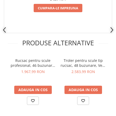
Placi de Expansiune
CUMPARA-LE IMPREUNA
Module Electronice
Senzori Electronici
Componente Electronice
Gadgets
PRODUSE ALTERNATIVE
Electrice
Acumulatori si Baterii
Acumulatori
Rucsac pentru scule
Troler pentru scule tip
Baterii
profesional, 46 buzunare,
rucsac, 48 buzunare, Veto
Veto Pro Pac Tech Pac
Pro Pac Tech Pac Wheeler
b
Distributie Comutatie si Protectie
1.967,99 RON
2.583,99 RON
AX3501
AX3560
Contoare si Relee Electrice
Sigurante Automate
ADAUGA IN COS
ADAUGA IN COS
Sigurante Fuzibile
Sigurante Diferentiale RCBO
Protectii diferentiale RCCB
Dispozitive AFDD detectare defect