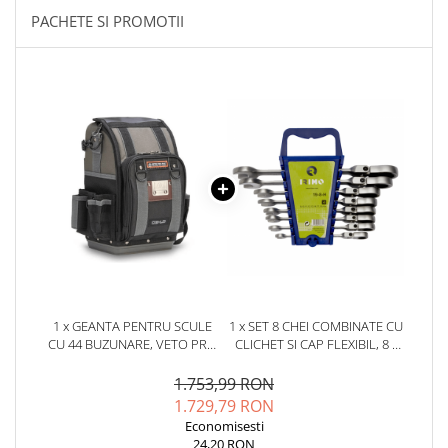
YAHBOOM
PACHETE SI PROMOTII
Burghie pentru Metal
YATO
Genti pentru Scule si Unelte
ZUBR
Electronica
Unelte pentru Electronica
Aparate de Sudura in Puncte
Microscoape Digitale
Osciloscoape Digitale
Generatoare de Semnal
Surse de Laborator
Statii de Lipit
Letcon
Accesorii pentru Lipit
1 x GEANTA PENTRU SCULE
1 x SET 8 CHEI COMBINATE CU
CU 44 BUZUNARE, VETO PRO
CLICHET SI CAP FLEXIBIL, 8 -
Surubelnite de Precizie
PAC CB-LD AX3712
19 MM, IRIMO 19-8-H
Clesti de Precizie
1.753,99 RON
Kituri Electronice
1.729,79 RON
Economisesti
Placi de Dezvoltare
24,20 RON