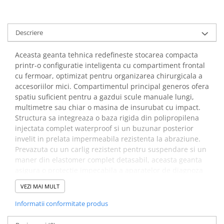
arc electric
Descarcatoare de Supratensiune
Contactoare
Descriere
Blocuri de Distributie
Aceasta geanta tehnica redefineste stocarea compacta
Tablouri Electrice
printr-o configuratie inteligenta cu compartiment frontal
Accesorii Tablouri Electrice
cu fermoar, optimizat pentru organizarea chirurgicala a
Stabilizatoare de Tensiune
accesoriilor mici. Compartimentul principal generos ofera
spatiu suficient pentru a gazdui scule manuale lungi,
Convertoare de Tensiune
multimetre sau chiar o masina de insurubat cu impact.
Banda Izolatoare
Structura sa integreaza o baza rigida din polipropilena
injectata complet waterproof si un buzunar posterior
Panouri Fotovoltaice
invelit in prelata impermeabila rezistenta la abraziune.
Smart Home
Prevazuta cu un carlig rezistent pentru suspendare si un
Intrerupatoare Smart
maner din elastomer complet detasabil, aceasta geanta
Prize Inteligente
asigura o protectie impecabila a aparatelor de diagnoza
in cele mai dure medii industriale.
Module Smart Home
VEZI MAI MULT
Camere Supraveghere
Beneficii geanta tehnicieni si
Informatii conformitate produs
Iluminat
electricieni Veto Pro Pac CB-