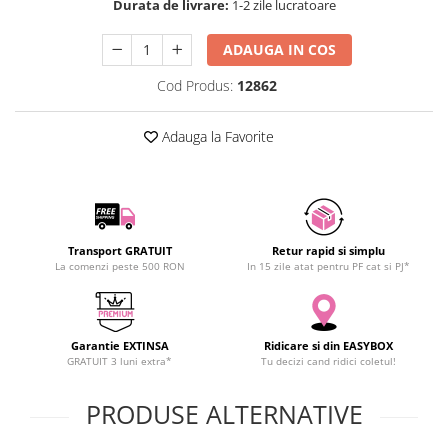
Durata de livrare:
1-2 zile lucratoare
SCHRACK TECHNIK
Seturi de Surubelnite
SAMSUNG
Cuttere
ADAUGA IN COS
SUNKKO
Foarfeca Electrician
Cod Produs:
12862
SANYO
Chei Dinamometrice
SUPERFIRE
Chei Fixe
Adauga la Favorite
SONOFF
Chei Reglabile
TERMOPASTY
Chei Combinate
TOPDON
Chei Inelare cu Cot
TAXNELE
Rulete
TENPOWER
Transport GRATUIT
Retur rapid si simplu
Nivele cu bula
La comenzi peste 500 RON
In 15 zile atat pentru PF cat si PJ*
VICTOR
Truse de Scule
VETO PRO PAC
Scule Electrice
WEICON
Unelte Multifunctionale
Garantie EXTINSA
Ridicare si din EASYBOX
WERA
Surubelnite Electrice
GRATUIT 3 luni extra*
Tu decizi cand ridici coletul!
WIHA
Polizoare
PRODUSE ALTERNATIVE
WAIT TOOLS
Masini de Gaurit si Insurubat
WEEEMAKE
Accesorii pentru Gaurit