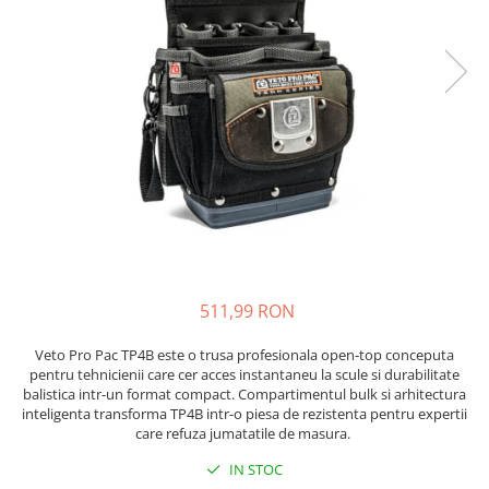
JBC
Termometre
JCD
Camere Termoviziune
JGNE
Sublere
KEYESTUDIO
Micrometre
KNIPEX
Scule si Unelte
KPS
Scule de Mana
LG CHEM
LONGWEI
Clesti de Taiat
MESTEK
Clesti pentru Dezizolat
MICROBIT
Clesti de Sertizare
MURATA
511,99 RON
Clesti Multifunctionali
MOLICEL
Clesti Papagal
Veto Pro Pac TP4B este o trusa profesionala open‑top conceputa
MVAVA
Clesti Autoblocanti
pentru tehnicienii care cer acces instantaneu la scule si durabilitate
OPTO-EDU
balistica intr-un format compact. Compartimentul bulk si arhitectura
Menghine
inteligenta transforma TP4B intr-o piesa de rezistenta pentru expertii
PIERGIACOMI
Clesti Electrician 1000V
care refuza jumatatile de masura.
RASPBERRY PI
Surubelnite Simple
IN STOC
RUKO
Surubelnite Electrician 1000V