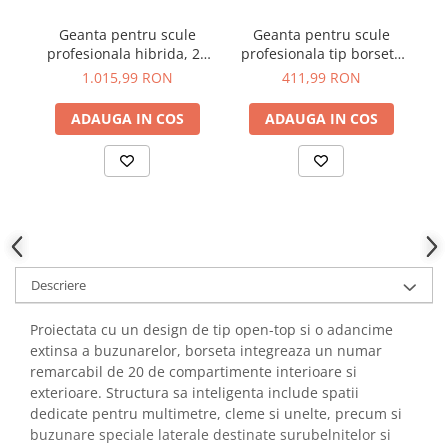
YAHBOOM
Burghie pentru Metal
Geanta pentru scule
Geanta pentru scule
G
YATO
Genti pentru Scule si Unelte
profesionala hibrida, 27
profesionala tip borseta
bo
ZUBR
buzunare, Veto Pro Pac
cu 13 buzunare, Veto Pro
Ve
1.015,99 RON
411,99 RON
Electronica
SB-LD AX3672
Pac MB3 AX3578
Unelte pentru Electronica
ADAUGA IN COS
ADAUGA IN COS
Aparate de Sudura in Puncte
Microscoape Digitale
Osciloscoape Digitale
Generatoare de Semnal
Surse de Laborator
Statii de Lipit
Descriere
Letcon
Accesorii pentru Lipit
Proiectata cu un design de tip open-top si o adancime
Surubelnite de Precizie
extinsa a buzunarelor, borseta integreaza un numar
Clesti de Precizie
remarcabil de 20 de compartimente interioare si
exterioare. Structura sa inteligenta include spatii
Kituri Electronice
dedicate pentru multimetre, cleme si unelte, precum si
Placi de Dezvoltare
buzunare speciale laterale destinate surubelnitelor si