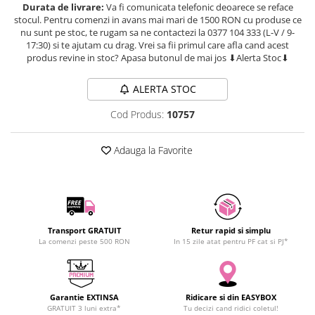
Durata de livrare:
Va fi comunicata telefonic deoarece se reface
SCHRACK TECHNIK
stocul. Pentru comenzi in avans mai mari de 1500 RON cu produse ce
SAMSUNG
nu sunt pe stoc, te rugam sa ne contactezi la 0377 104 333 (L-V / 9-
17:30) si te ajutam cu drag. Vrei sa fii primul care afla cand acest
SUNKKO
produs revine in stoc? Apasa butonul de mai jos ⬇Alerta Stoc⬇
SANYO
SUPERFIRE
ALERTA STOC
SONOFF
Cod Produs:
10757
TERMOPASTY
TOPDON
Adauga la Favorite
TAXNELE
TENPOWER
VICTOR
VETO PRO PAC
Transport GRATUIT
Retur rapid si simplu
WEICON
La comenzi peste 500 RON
In 15 zile atat pentru PF cat si PJ*
WERA
WIHA
WAIT TOOLS
Garantie EXTINSA
Ridicare si din EASYBOX
WEEEMAKE
GRATUIT 3 luni extra*
Tu decizi cand ridici coletul!