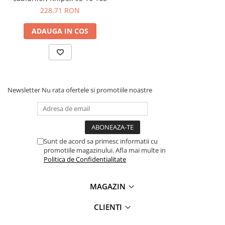
diverse medii deoarece taisurile sunt executate dintr-
228,71 RON
un otel inoxidabil cu duritatea de 56 HRC
ADAUGA IN COS
Specificatii foarfeca
inclinata pentru electricieni,
Knipex 95 05 20 SB:
Newsletter
Nu rata ofertele si promotiile noastre
Material tais:
otel inoxidabil
Dimensiuni sertizare:
0.5 - 6 mm² si 10 - 25 mm²
Manere:
cu mansoane multicomponent, rigidizate cu
fibra de sticla
Dimensiuni:
160 x 76 x 21 mm
Sunt de acord sa primesc informatii cu
Greutate:
190 g
promotiile magazinului. Afla mai multe in
Politica de Confidentialitate
Ce contine cutia?
MAGAZIN
1x Foarfeca angulara pentru electricieni, Knipex 95 05 20
SB
CLIENTI