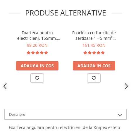
YAHBOOM
PRODUSE ALTERNATIVE
YATO
ZUBR
Foarfeca pentru
Foarfeca cu functie de
Fo
electricieni, 155mm,
sertizare 1 - 5 mm²
p
Knipex 95 05 155 SB
pentru electricieni Wiha
98,20 RON
161,45 RON
41923
ADAUGA IN COS
ADAUGA IN COS
Descriere
Foarfeca angulara pentru electricieni de la Knipex este o