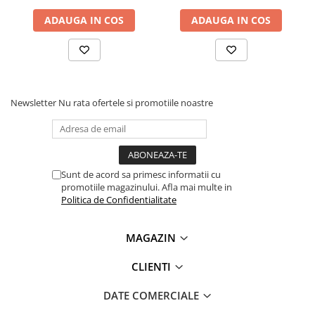
Lanterne
ADAUGA IN COS
ADAUGA IN COS
Lanterne de Cap
Lanterne de Mana
Lampi Solare
Ce contine cutia?
Proiectoare LED
1x Modul transceiver LoRa SX1278, 433MHZ, 5Km
Newsletter
Nu rata ofertele si promotiile noastre
Aeroterme
1x Antena
Auto
Roboti de Pornire Auto
Microscoape Biologice
Sunt de acord sa primesc informatii cu
promotiile magazinului. Afla mai multe in
Politica de Confidentialitate
MAGAZIN
CLIENTI
DATE COMERCIALE