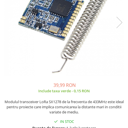
JBC
Termometre
JCD
Camere Termoviziune
JGNE
Sublere
KEYESTUDIO
Micrometre
KNIPEX
Scule si Unelte
KPS
Scule de Mana
LG CHEM
LONGWEI
Clesti de Taiat
MESTEK
Clesti pentru Dezizolat
MICROBIT
Clesti de Sertizare
MURATA
Clesti Multifunctionali
39,99 RON
MOLICEL
Clesti Papagal
Include taxa verde - 0,15 RON
MVAVA
Clesti Autoblocanti
Modulul transceiver LoRa SX1278 de la frecventa de 433MHz este ideal
OPTO-EDU
Menghine
pentru proiecte care implica comunicarea la distante mari in conditii
PIERGIACOMI
Clesti Electrician 1000V
variate de mediu.
RASPBERRY PI
Surubelnite Simple
IN STOC
RUKO
Surubelnite Electrician 1000V
Durata de livrare:
1-2 zile lucratoare