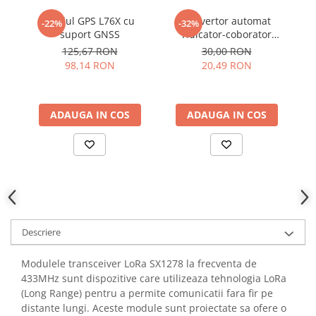
YAHBOOM
Burghie pentru Metal
Modul GPS L76X cu
Convertor automat
M
-22%
-32%
YATO
suport GNSS
ridicator-coborator
GS
Genti pentru Scule si Unelte
ZUBR
tensiune TPS63020, 1.8-
125,67 RON
30,00 RON
Electronica
5.5V intrare, 2.5V iesire
98,14 RON
20,49 RON
Unelte pentru Electronica
Aparate de Sudura in Puncte
ADAUGA IN COS
ADAUGA IN COS
Microscoape Digitale
Osciloscoape Digitale
Generatoare de Semnal
Surse de Laborator
Statii de Lipit
Letcon
Accesorii pentru Lipit
Descriere
Surubelnite de Precizie
Clesti de Precizie
Modulele transceiver LoRa SX1278 la frecventa de
433MHz sunt dispozitive care utilizeaza tehnologia LoRa
Kituri Electronice
(Long Range) pentru a permite comunicatii fara fir pe
Placi de Dezvoltare
distante lungi. Aceste module sunt proiectate sa ofere o