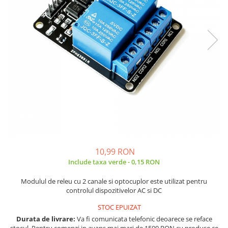
JBC
Termometre
JCD
Camere Termoviziune
JGNE
Sublere
KEYESTUDIO
Micrometre
KNIPEX
Scule si Unelte
KPS
Scule de Mana
LG CHEM
LONGWEI
Clesti de Taiat
MESTEK
Clesti pentru Dezizolat
MICROBIT
Clesti de Sertizare
MURATA
Clesti Multifunctionali
10,99 RON
MOLICEL
Clesti Papagal
Include taxa verde - 0,15 RON
MVAVA
Clesti Autoblocanti
Modulul de releu cu 2 canale si optocuplor este utilizat pentru
OPTO-EDU
Menghine
controlul dispozitivelor AC si DC
PIERGIACOMI
Clesti Electrician 1000V
STOC EPUIZAT
RASPBERRY PI
Surubelnite Simple
Durata de livrare:
Va fi comunicata telefonic deoarece se reface
RUKO
Surubelnite Electrician 1000V
stocul. Pentru comenzi in avans mai mari de 1500 RON cu produse ce