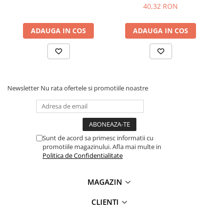
Lanterne
40,32 RON
Lanterne de Cap
ADAUGA IN COS
ADAUGA IN COS
Lanterne de Mana
Lampi Solare
Proiectoare LED
Aeroterme
Newsletter
Nu rata ofertele si promotiile noastre
Auto
Roboti de Pornire Auto
Microscoape Biologice
Sunt de acord sa primesc informatii cu
promotiile magazinului. Afla mai multe in
Politica de Confidentialitate
MAGAZIN
CLIENTI