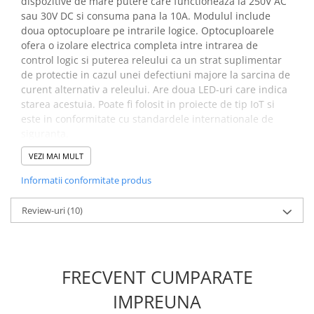
dispozitive de mare putere care functioneaza la 250V AC
Placi de Expansiune
sau 30V DC si consuma pana la 10A. Modulul include
Module Electronice
doua optocuploare pe intrarile logice. Optocuploarele
ofera o izolare electrica completa intre intrarea de
Senzori Electronici
control logic si puterea releului ca un strat suplimentar
Componente Electronice
de protectie in cazul unei defectiuni majore la sarcina de
curent alternativ a releului. Are doua LED-uri care indica
Gadgets
starea acestuia. Poate fi folosit in proiecte de tip IoT si
Electrice
este in conformitate cu standardele internationale de
siguranta.
Acumulatori si Baterii
Acumulatori
VEZI MAI MULT
Specificatii modul releu 2
Baterii
Informatii conformitate produs
canale cu optocuplor:
Distributie Comutatie si Protectie
Review-uri
(10)
Contoare si Relee Electrice
Tensiunea de operare:
5V DC
Sigurante Automate
Sarcina maxima:
AC 250V/10A, DC 30V/10A
Sigurante Fuzibile
Trigger curent:
5mA
Dimensiuni:
8 x 8 x 5 cm
Sigurante Diferentiale RCBO
FRECVENT CUMPARATE
Greutate totala:
0.026 kg
Protectii diferentiale RCCB
IMPREUNA
Dispozitive AFDD detectare defect
INFORMARE:
Acest modul este furnizat cu pini de tip tata