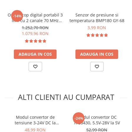
arc electric
care sunt lipiti!
Descarcatoare de Supratensiune
Osciloscop digital portabil 3
Senzor de presiune si
-14%
Exemplu schema conectare modul
Contactoare
in 1 cu 2 canale 70 MHz
temperatura BMP180 GY-68
releu 2 canale :
Blocuri de Distributie
Victor 270S
1.252,70 RON
3,99 RON
Tablouri Electrice
1.079,96 RON
Accesorii Tablouri Electrice
Stabilizatoare de Tensiune
ADAUGA IN COS
ADAUGA IN COS
Convertoare de Tensiune
Banda Izolatoare
Panouri Fotovoltaice
Smart Home
Intrerupatoare Smart
ALTI CLIENTI AU CUMPARAT
Prize Inteligente
Module Smart Home
Ce contine cutia?
Modul convertor de
Modul convertor DC
-24%
Camere Supraveghere
tensiune 3-24V DC la
TPS5430, 5.5V-28V la 5V
Iluminat
tensiune duala, 24 V, 8W
1x Modul releu 2 canale cu optocuplor
48,99 RON
52,99 RON