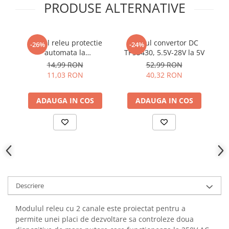
PRODUSE ALTERNATIVE
YAHBOOM
Burghie pentru Metal
YATO
Genti pentru Scule si Unelte
ZUBR
Electronica
Modul releu protectie
Modul convertor DC
-26%
-24%
automata la
TPS5430, 5.5V-28V la 5V
Unelte pentru Electronica
suprasarcina, 5V DC, 5A
t
14,99 RON
52,99 RON
Aparate de Sudura in Puncte
5
11,03 RON
40,32 RON
Microscoape Digitale
Osciloscoape Digitale
ADAUGA IN COS
ADAUGA IN COS
Generatoare de Semnal
Surse de Laborator
Statii de Lipit
Letcon
Accesorii pentru Lipit
Surubelnite de Precizie
Descriere
Clesti de Precizie
Kituri Electronice
Modulul releu cu 2 canale este proiectat pentru a
permite unei placi de dezvoltare sa controleze doua
Placi de Dezvoltare