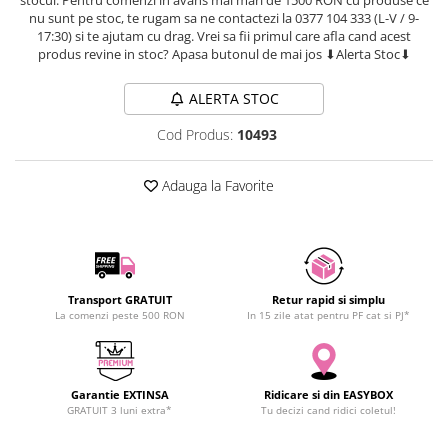
SCHRACK TECHNIK
nu sunt pe stoc, te rugam sa ne contactezi la 0377 104 333 (L-V / 9-
Seturi de Surubelnite
17:30) si te ajutam cu drag. Vrei sa fii primul care afla cand acest
SAMSUNG
Cuttere
produs revine in stoc? Apasa butonul de mai jos ⬇Alerta Stoc⬇
SUNKKO
Foarfeca Electrician
SANYO
Chei Dinamometrice
ALERTA STOC
SUPERFIRE
Chei Fixe
Cod Produs:
10493
SONOFF
Chei Reglabile
TERMOPASTY
Chei Combinate
Adauga la Favorite
TOPDON
Chei Inelare cu Cot
TAXNELE
Rulete
TENPOWER
Nivele cu bula
VICTOR
Truse de Scule
Transport GRATUIT
Retur rapid si simplu
VETO PRO PAC
Scule Electrice
La comenzi peste 500 RON
In 15 zile atat pentru PF cat si PJ*
WEICON
Unelte Multifunctionale
WERA
Surubelnite Electrice
WIHA
Polizoare
Garantie EXTINSA
Ridicare si din EASYBOX
WAIT TOOLS
GRATUIT 3 luni extra*
Tu decizi cand ridici coletul!
Masini de Gaurit si Insurubat
WEEEMAKE
Accesorii pentru Gaurit