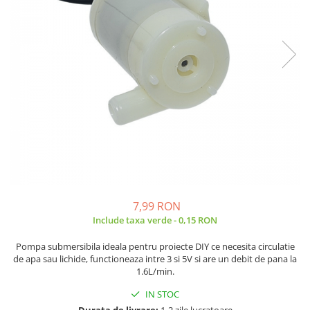
JBC
Termometre
JCD
Camere Termoviziune
JGNE
Sublere
KEYESTUDIO
Micrometre
KNIPEX
Scule si Unelte
KPS
Scule de Mana
LG CHEM
LONGWEI
Clesti de Taiat
MESTEK
Clesti pentru Dezizolat
MICROBIT
Clesti de Sertizare
MURATA
Clesti Multifunctionali
7,99 RON
MOLICEL
Clesti Papagal
Include taxa verde - 0,15 RON
MVAVA
Clesti Autoblocanti
Pompa submersibila ideala pentru proiecte DIY ce necesita circulatie
OPTO-EDU
Menghine
de apa sau lichide, functioneaza intre 3 si 5V si are un debit de pana la
PIERGIACOMI
Clesti Electrician 1000V
1.6L/min.
RASPBERRY PI
Surubelnite Simple
IN STOC
RUKO
Surubelnite Electrician 1000V
Durata de livrare:
1-2 zile lucratoare