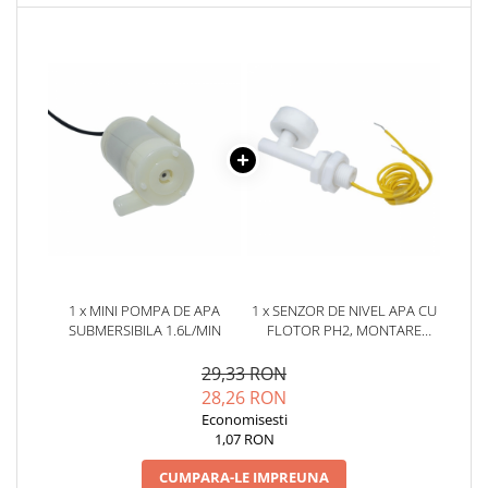
YAHBOOM
Burghie pentru Metal
YATO
Genti pentru Scule si Unelte
ZUBR
Electronica
Unelte pentru Electronica
Aparate de Sudura in Puncte
Microscoape Digitale
Osciloscoape Digitale
Generatoare de Semnal
Surse de Laborator
Statii de Lipit
1 x MINI POMPA DE APA
1 x SENZOR DE NIVEL APA CU
Letcon
SUBMERSIBILA 1.6L/MIN
FLOTOR PH2, MONTARE
Accesorii pentru Lipit
LATERALA
29,33 RON
Surubelnite de Precizie
28,26 RON
Clesti de Precizie
Economisesti
Kituri Electronice
1,07 RON
Placi de Dezvoltare
CUMPARA-LE IMPREUNA