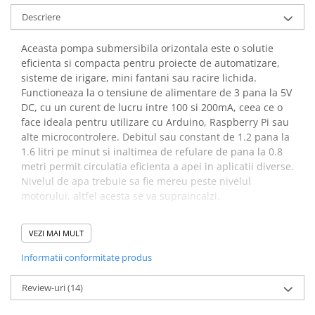
arc electric
Descriere
Descarcatoare de Supratensiune
Contactoare
Aceasta pompa submersibila orizontala este o solutie
Blocuri de Distributie
eficienta si compacta pentru proiecte de automatizare,
sisteme de irigare, mini fantani sau racire lichida.
Tablouri Electrice
Functioneaza la o tensiune de alimentare de 3 pana la 5V
Accesorii Tablouri Electrice
DC, cu un curent de lucru intre 100 si 200mA, ceea ce o
Stabilizatoare de Tensiune
face ideala pentru utilizare cu Arduino, Raspberry Pi sau
alte microcontrolere. Debitul sau constant de 1.2 pana la
Convertoare de Tensiune
1.6 litri pe minut si inaltimea de refulare de pana la 0.8
Banda Izolatoare
metri permit circulatia eficienta a apei in aplicatii diverse.
Nivelul de apa trebuie sa fie mereu peste nivelul
Panouri Fotovoltaice
motorului, altfel acesta se va supraincalzi.
Smart Home
Intrerupatoare Smart
Specificatii pompa de apa
VEZI MAI MULT
Prize Inteligente
submersibila
Informatii conformitate produs
Module Smart Home
verticala/orizontala:
Camere Supraveghere
Review-uri
(14)
Iluminat
Tensiune de operare:
3V - 5V DC