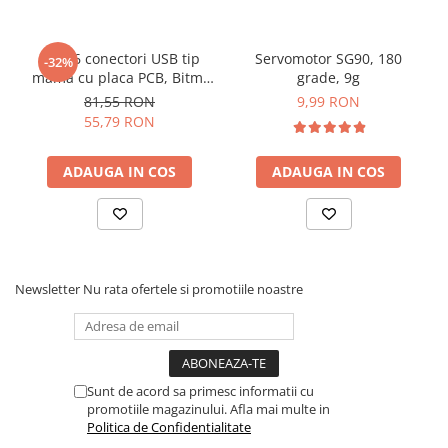
Set 16 conectori USB tip
Servomotor SG90, 180
-32%
Ce contine cutia?
mama cu placa PCB, Bitmi
grade, 9g
12319
81,55 RON
9,99 RON
55,79 RON
1x Mini pompa de apa submersibila
ADAUGA IN COS
ADAUGA IN COS
Newsletter
Nu rata ofertele si promotiile noastre
Sunt de acord sa primesc informatii cu
promotiile magazinului. Afla mai multe in
Politica de Confidentialitate