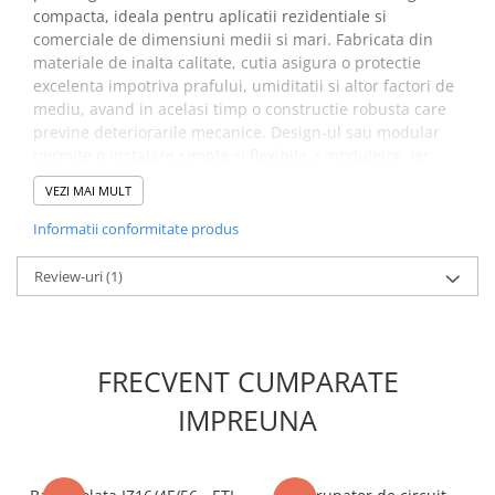
compacta, ideala pentru aplicatii rezidentiale si
comerciale de dimensiuni medii si mari. Fabricata din
materiale de inalta calitate, cutia asigura o protectie
excelenta impotriva prafului, umiditatii si altor factori de
mediu, avand in acelasi timp o constructie robusta care
previne deteriorarile mecanice. Design-ul sau modular
permite o instalare simpla si flexibila a modulelor, iar
capacul transparent permite inspectarea rapida a
VEZI MAI MULT
componentelor fara a deschide cutia.
Informatii conformitate produs
Specificatii tablou electric,
ETI 001101012:
Review-uri
(1)
Cod ETI:
001101012
Descriere:
ECM24PT
FRECVENT CUMPARATE
Tip montaj:
Incastrat / Ingropat
Denumire clasa:
Cutie distributie
IMPREUNA
Tensiunea nominala (V):
400
Curent nominal (A):
63
Grad de protectie IP:
IP 40
Dimensiune (numarul de randuri):
2