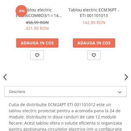
YAHBOOM
Tablou electric
Tablou electric ECM36PT -
YATO
-8%
ECG56COMBO3/1-I 14
ETI 001101013
ZUBR
module IP30 ETI
458,99 RON
142,90 RON
001100221
421,95 RON
ADAUGA IN COS
ADAUGA IN COS
Descriere
Cutia de distributie ECM24PT ETI 001101012 este un
tablou electric proiectat pentru a acomoda pana la 24 de
module, distribuite in doua randuri de cate 12 module
fiecare. Acest tablou ofera o solutie eficienta si organizata
pentru gestionarea circuitelor electrice intr-o configuratie