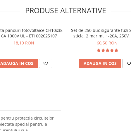
PRODUSE ALTERNATIVE
ta panouri fotovoltaice CH10x38
Set de 250 buc sigurante fuzib
16A 1000V UL - ETI 002625107
sticla, 2 marimi, 1-20A, 250V,
11326
18,19 RON
60,50 RON
ADAUGA IN COS
ADAUGA IN COS
pentru protectia circuitelor
oiectata special pentru a
curentului si a