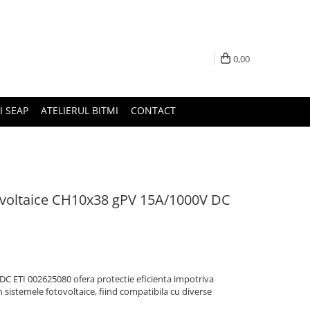
0,00
I SEAP
ATELIERUL BITMI
CONTACT
ovoltaice CH10x38 gPV 15A/1000V DC
C ETI 002625080 ofera protectie eficienta impotriva
in sistemele fotovoltaice, fiind compatibila cu diverse