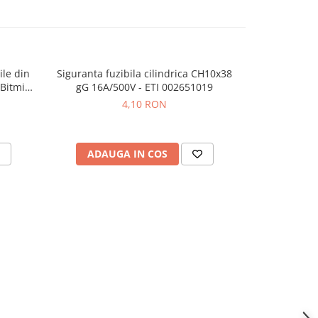
ile din
Siguranta fuzibila cilindrica CH10x38
Siguranta fu
 Bitmi
gG 16A/500V - ETI 002651019
gG 32A/
4,10 RON
ADAUGA IN COS
ADAU