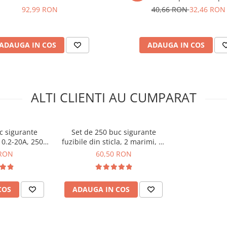
electronice 3g
92,99 RON
40,66 RON
32,46 RON
ADAUGA IN COS
ADAUGA IN COS
ALTI CLIENTI AU CUMPARAT
c sigurante
Set de 250 buc sigurante
a 0.2-20A, 250V,
fuzibile din sticla, 2 marimi, 1-
11302
20A, 250V, Bitmi 11326
 RON
60,50 RON
COS
ADAUGA IN COS