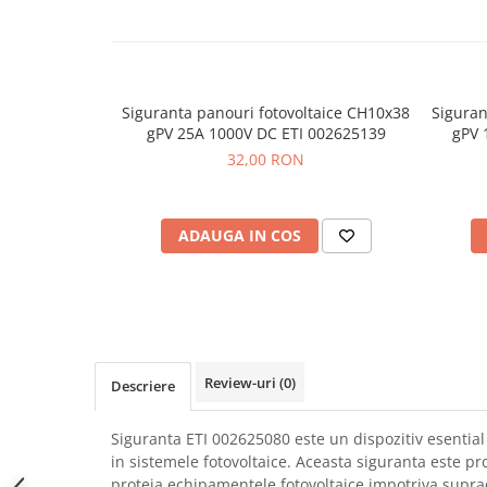
SCHRACK TECHNIK
Seturi de Surubelnite
SAMSUNG
Cuttere
SUNKKO
Foarfeca Electrician
SANYO
Chei Dinamometrice
Siguranta panouri fotovoltaice CH10x38
Siguran
SUPERFIRE
gPV 25A 1000V DC ETI 002625139
gPV 
Chei Fixe
32,00 RON
SONOFF
Chei Reglabile
TERMOPASTY
Chei Combinate
TOPDON
Chei Inelare cu Cot
ADAUGA IN COS
TAXNELE
Rulete
TENPOWER
Nivele cu bula
VICTOR
Truse de Scule
VETO PRO PAC
Scule Electrice
WEICON
Unelte Multifunctionale
Review-uri
(0)
WERA
Descriere
Surubelnite Electrice
WIHA
Polizoare
Siguranta ETI 002625080 este un dispozitiv esential 
WAIT TOOLS
Masini de Gaurit si Insurubat
in sistemele fotovoltaice. Aceasta siguranta este pr
WEEEMAKE
Accesorii pentru Gaurit
proteja echipamentele fotovoltaice impotriva supra