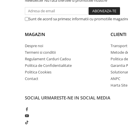
Newsletter
Nu rata ofertele si promotiile noastre
arc electric
Descarcatoare de Supratensiune
Contactoare
Sunt de acord sa primesc informatii cu promotiile magazinu
Blocuri de Distributie
Tablouri Electrice
MAGAZIN
CLIENTI
Accesorii Tablouri Electrice
Despre noi
Transport 
Stabilizatoare de Tensiune
Termeni si conditii
Metode de
Convertoare de Tensiune
Regulament Carduri Cadou
Politica d
Banda Izolatoare
Politica de Confidentialitate
Garantia 
Politica Cookies
Solutionare
Panouri Fotovoltaice
Contact
ANPC
Smart Home
Harta Site
Intrerupatoare Smart
Prize Inteligente
SOCIAL
URMARESTE-NE IN SOCIAL MEDIA
Module Smart Home
Camere Supraveghere
Iluminat