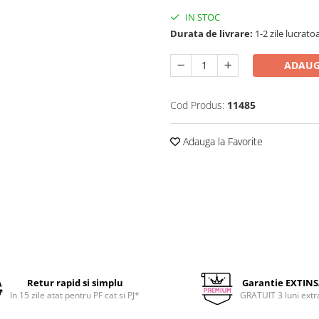
IN STOC
Durata de livrare:
1-2 zile lucrato
ADAUG
Cod Produs:
11485
Adauga la Favorite
Retur rapid si simplu
Garantie EXTIN
In 15 zile atat pentru PF cat si PJ*
GRATUIT 3 luni extr