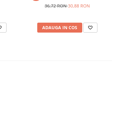
36,72 RON
30,88 RON
23
ADAUGA IN COS
AD