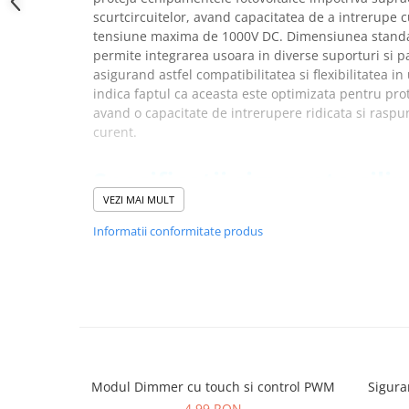
YAHBOOM
scurtcircuitelor, avand capacitatea de a intrerupe c
Burghie pentru Metal
YATO
tensiune maxima de 1000V DC. Dimensiunea stand
Genti pentru Scule si Unelte
permite integrarea usoara in diverse suporturi si p
ZUBR
Electronica
asigurand astfel compatibilitatea si flexibilitatea in 
indica faptul ca aceasta este optimizata pentru prot
Unelte pentru Electronica
avand o capacitate de intrerupere ridicata si raspun
Aparate de Sudura in Puncte
curent.
Microscoape Digitale
Osciloscoape Digitale
Specificatii siguranta cilin
Generatoare de Semnal
002625080:
VEZI MAI MULT
Surse de Laborator
Informatii conformitate produs
Statii de Lipit
Cod ETI:
002625080
Descriere:
CH10x38 gPV 15A/1000V DC
Letcon
Denumire clasa:
Siguranta
Accesorii pentru Lipit
efuse:
1
Surubelnite de Precizie
Tip:
CH
Clesti de Precizie
Marime:
CH10
Kituri Electronice
Curent nominal (A):
15
Tensiune nominala DC (V):
1000
Modul Dimmer cu touch si control PWM
Sigura
Placi de Dezvoltare
Caracteristici:
gPV
4,99 RON