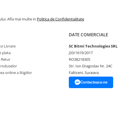
lui. Afla mai multe in
Politica de Confidentialitate
DATE COMERCIALE
si Livrare
SC Bitmi Technologies SRL
 plata
J33/1619/2017
e Retur
RO38218305
Produselor
Str. Ion Dragoslav Nr. 24C
a online a litigiilor
Falticeni, Suceava
Contacteaza-ne