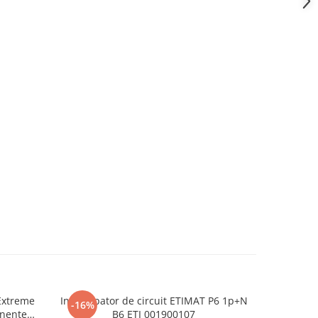
Extreme
Intrerupator de circuit ETIMAT P6 1p+N
Placa de d
-16%
-25%
onente
B6 ETI 001900107