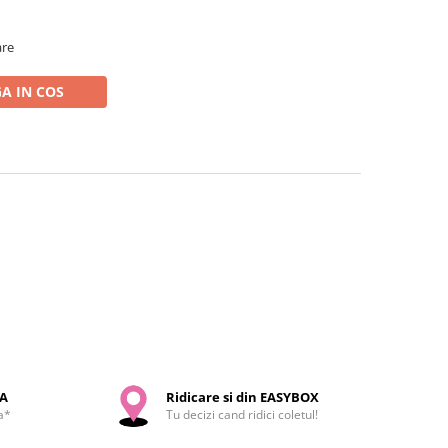
are
A IN COS
SA
Ridicare si din EASYBOX
a*
Tu decizi cand ridici coletul!