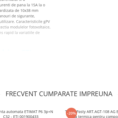
urenti de pana la 15A la o
ardizata de 10x38 mm
anouri de sigurante,
utilizare. Caracteristicile gPV
ectia modulelor fotovoltaice,
s rapid la variatiile de
drica, ETI
FRECVENT CUMPARATE IMPREUNA
nta automata ETIMAT P6 3p+N
TermoPasty ART.AGT-108 AG 
-20%
C32 - ETI 001900433
Pasta termica pentru comp