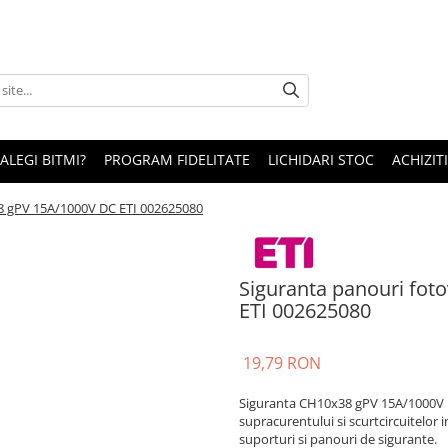
 ALEGI BITMI?
PROGRAM FIDELITATE
LICHIDARI STOC
ACHIZITI
38 gPV 15A/1000V DC ETI 002625080
Siguranta panouri fot
ETI 002625080
19,79 RON
Siguranta CH10x38 gPV 15A/1000V D
supracurentului si scurtcircuitelor 
suporturi si panouri de sigurante.