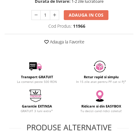
Durata de livrare:
1-2 zile lucratoare
SCHRACK TECHNIK
Seturi de Surubelnite
SAMSUNG
Cuttere
ADAUGA IN COS
SUNKKO
Foarfeca Electrician
Cod Produs:
11966
SANYO
Chei Dinamometrice
SUPERFIRE
Chei Fixe
Adauga la Favorite
SONOFF
Chei Reglabile
TERMOPASTY
Chei Combinate
TOPDON
Chei Inelare cu Cot
TAXNELE
Rulete
TENPOWER
Transport GRATUIT
Retur rapid si simplu
Nivele cu bula
La comenzi peste 500 RON
In 15 zile atat pentru PF cat si PJ*
VICTOR
Truse de Scule
VETO PRO PAC
Scule Electrice
WEICON
Unelte Multifunctionale
Garantie EXTINSA
Ridicare si din EASYBOX
WERA
Surubelnite Electrice
GRATUIT 3 luni extra*
Tu decizi cand ridici coletul!
WIHA
Polizoare
PRODUSE ALTERNATIVE
WAIT TOOLS
Masini de Gaurit si Insurubat
WEEEMAKE
Accesorii pentru Gaurit