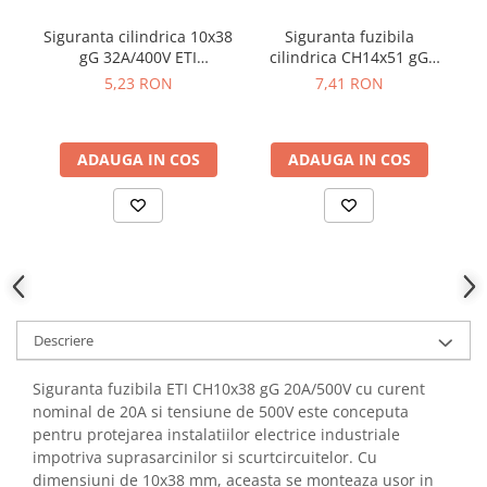
YAHBOOM
Burghie pentru Metal
Siguranta cilindrica 10x38
Siguranta fuzibila
YATO
Genti pentru Scule si Unelte
gG 32A/400V ETI
cilindrica CH14x51 gG
fo
ZUBR
002651022
25A/690V - ETI 002651032
5,23 RON
7,41 RON
Electronica
Unelte pentru Electronica
Aparate de Sudura in Puncte
ADAUGA IN COS
ADAUGA IN COS
Microscoape Digitale
Osciloscoape Digitale
Generatoare de Semnal
Surse de Laborator
Statii de Lipit
Letcon
Descriere
Accesorii pentru Lipit
Surubelnite de Precizie
Siguranta fuzibila ETI CH10x38 gG 20A/500V cu curent
Clesti de Precizie
nominal de 20A si tensiune de 500V este conceputa
Kituri Electronice
pentru protejarea instalatiilor electrice industriale
impotriva suprasarcinilor si scurtcircuitelor. Cu
Placi de Dezvoltare
dimensiuni de 10x38 mm, aceasta se monteaza usor in