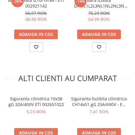
Bara izolata IZ10/1F/54 - ETI
Bara izolata
-26%
-14%
arc electric
002921142
IZ10/L1L2L3NL1NL2NL3N
Vezi fisa tehnica
AICI
Descarcatoare de Supratensiune
ETI 002921275
66,07 RON
75,23 RON
Manual de utilizare disponibil
AICI
Contactoare
48,99 RON
64,99 RON
Blocuri de Distributie
Ce contine cutia?
Tablouri Electrice
ADAUGA IN COS
ADAUGA IN COS
Accesorii Tablouri Electrice
1x Siguranta fuzibila cilindrica CH10x38 gG 20A/500V - ETI
Stabilizatoare de Tensiune
002651020
Convertoare de Tensiune
Banda Izolatoare
ALTI CLIENTI AU CUMPARAT
Panouri Fotovoltaice
Smart Home
Intrerupatoare Smart
Siguranta cilindrica 10x38
Siguranta fuzibila cilindrica
Prize Inteligente
gG 32A/400V ETI 002651022
CH14x51 gG 25A/690V - ETI
002651032
5,23 RON
7,41 RON
Module Smart Home
Camere Supraveghere
Iluminat
ADAUGA IN COS
ADAUGA IN COS