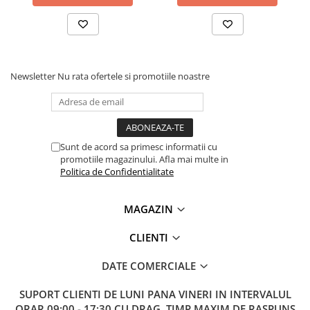
Lanterne
Lanterne de Cap
Lanterne de Mana
Lampi Solare
Newsletter
Nu rata ofertele si promotiile noastre
Proiectoare LED
Aeroterme
Auto
Roboti de Pornire Auto
Sunt de acord sa primesc informatii cu
promotiile magazinului. Afla mai multe in
Microscoape Biologice
Politica de Confidentialitate
MAGAZIN
CLIENTI
DATE COMERCIALE
SUPORT CLIENTI
DE LUNI PANA VINERI IN INTERVALUL
ORAR 09:00 - 17:30 CU DRAG. TIMP MAXIM DE RASPUNS