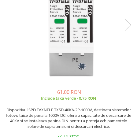
JBC
Termometre
JCD
Camere Termoviziune
JGNE
Sublere
KEYESTUDIO
Micrometre
KNIPEX
Scule si Unelte
KPS
Scule de Mana
LG CHEM
LONGWEI
Clesti de Taiat
MESTEK
Clesti pentru Dezizolat
MICROBIT
Clesti de Sertizare
MURATA
Clesti Multifunctionali
61,00 RON
MOLICEL
Clesti Papagal
Include taxa verde - 0,75 RON
MVAVA
Clesti Autoblocanti
Dispozitivul SPD TAXNELE TXSD-40KA-2P-1000V, destinata sistemelor
OPTO-EDU
Menghine
fotovoltaice de pana la 1000V DC, ofera o capacitate de descarcare de
PIERGIACOMI
Clesti Electrician 1000V
40KA si se instaleaza pe sina DIN pentru a proteja echipamentele
RASPBERRY PI
solare de supratensiuni si descarcari electrice.
Surubelnite Simple
RUKO
Surubelnite Electrician 1000V
IN STOC