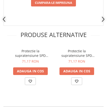
Placi de Expansiune
CUMPARA-LE IMPREUNA
Module Electronice
Senzori Electronici
Componente Electronice
Gadgets
PRODUSE ALTERNATIVE
Electrice
Acumulatori si Baterii
Protectie la
Protectie la
Acumulatori
supratensiune SPD
supratensiune SPD
Baterii
pentru sisteme
pentru sisteme
71,17 RON
71,17 RON
fotovoltaice, 600V DC,
fotovoltaice, 1000V DC,
Distributie Comutatie si Protectie
TAXNELE TXSD-PV-600V
TAXNELE TXSD-PV-1000V
ADAUGA IN COS
ADAUGA IN COS
Contoare si Relee Electrice
Sigurante Automate
Sigurante Fuzibile
Sigurante Diferentiale RCBO
Protectii diferentiale RCCB
Dispozitive AFDD detectare defect