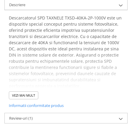
arc electric
Descriere
Descarcatoare de Supratensiune
Contactoare
Descarcatorul SPD TAXNELE TXSD-40KA-2P-1000V este un
dispozitiv special conceput pentru sisteme fotovoltaice,
Blocuri de Distributie
oferind protectie eficienta impotriva supratensiunilor
Tablouri Electrice
tranzitorii si descarcarilor electrice. Cu o capacitate de
Accesorii Tablouri Electrice
descarcare de 40KA si functionand la tensiuni de 1000V
Stabilizatoare de Tensiune
DC, acest dispozitiv este ideal pentru instalarea pe sina
DIN in sisteme solare de exterior. Asigurand o protectie
Convertoare de Tensiune
robusta pentru echipamentele solare, protectia SPD
Banda Izolatoare
contribuie la mentinerea functionarii sigure si fiabile a
sistemelor fotovoltaice, prevenind daunele cauzate de
Panouri Fotovoltaice
supratensiuni si imbunatatind durabilitatea si
Smart Home
performanta generala a instalatiilor.
Intrerupatoare Smart
VEZI MAI MULT
Beneficii protector la
Prize Inteligente
Informatii conformitate produs
supratensiune,
Module Smart Home
TAXNELE TXSD-40KA-2P-
Review-uri
(1)
Camere Supraveghere
1000V:
Iluminat