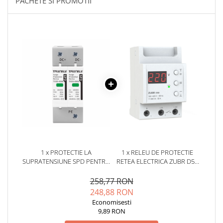
PACHETE SI PROMOTII
YAHBOOM
Burghie pentru Metal
YATO
Genti pentru Scule si Unelte
ZUBR
Electronica
Unelte pentru Electronica
Aparate de Sudura in Puncte
Microscoape Digitale
Osciloscoape Digitale
Generatoare de Semnal
Surse de Laborator
Statii de Lipit
Letcon
1 x PROTECTIE LA
1 x RELEU DE PROTECTIE
Accesorii pentru Lipit
SUPRATENSIUNE SPD PENTRU
RETEA ELECTRICA ZUBR D50
SISTEME FOTOVOLTAICE,
50A 230V
Surubelnite de Precizie
TAXNELE TXSD-40KA-2P-
258,77 RON
Clesti de Precizie
1000V
248,88 RON
Kituri Electronice
Economisesti
9,89 RON
Placi de Dezvoltare