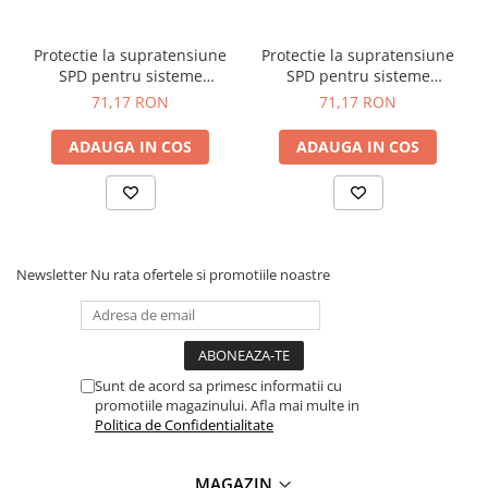
protectie la supratensiune
SPD, TAXNELE TXSD-40KA-
Protectie la supratensiune
Protectie la supratensiune
SPD pentru sisteme
SPD pentru sisteme
2P-1000V:
fotovoltaice, 600V DC,
fotovoltaice, 1000V DC,
71,17 RON
71,17 RON
TAXNELE TXSD-PV-600V
TAXNELE TXSD-PV-1000V
Tip:
Protector de supratensiune
ADAUGA IN COS
ADAUGA IN COS
Material:
material PC ignifug
Curent nominal de descarcare:
20KA
Curent maxim de descarcare:
40KA
Tensiune de intrare:
420V
Tensiune nominala:
1000V DC
Temperatura de lucru:
-40℃ / - 80℃
Newsletter
Nu rata ofertele si promotiile noastre
Timp de actiune:
<25Ns
Nr. poli:
2
Ce contine cutia?
Sunt de acord sa primesc informatii cu
promotiile magazinului. Afla mai multe in
1x Protectie la supratensiune SPD pentru sisteme
Politica de Confidentialitate
fotovoltaice, TAXNELE TXSD-40KA-2P-1000V
MAGAZIN