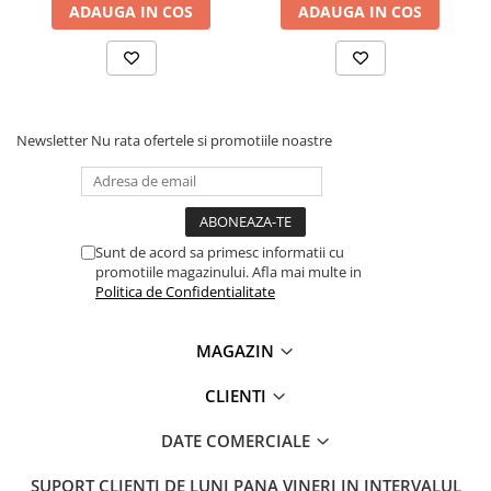
ADAUGA IN COS
ADAUGA IN COS
Lanterne
Lanterne de Cap
Lanterne de Mana
Lampi Solare
Proiectoare LED
Newsletter
Nu rata ofertele si promotiile noastre
Aeroterme
Auto
Roboti de Pornire Auto
Sunt de acord sa primesc informatii cu
Microscoape Biologice
promotiile magazinului. Afla mai multe in
Politica de Confidentialitate
MAGAZIN
CLIENTI
DATE COMERCIALE
SUPORT CLIENTI
DE LUNI PANA VINERI IN INTERVALUL