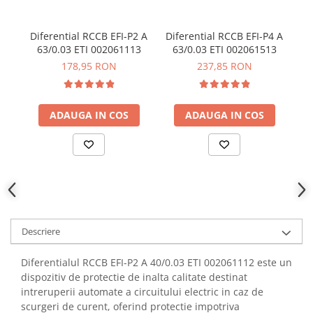
YAHBOOM
Burghie pentru Metal
YATO
Genti pentru Scule si Unelte
Diferential RCCB EFI-P2 A
Diferential RCCB EFI-P4 A
Di
ZUBR
63/0.03 ETI 002061113
63/0.03 ETI 002061513
Electronica
178,95 RON
237,85 RON
Unelte pentru Electronica
Aparate de Sudura in Puncte
Microscoape Digitale
ADAUGA IN COS
ADAUGA IN COS
Osciloscoape Digitale
Generatoare de Semnal
Surse de Laborator
Statii de Lipit
Letcon
Accesorii pentru Lipit
Descriere
Surubelnite de Precizie
Clesti de Precizie
Diferentialul RCCB EFI-P2 A 40/0.03 ETI 002061112 este un
dispozitiv de protectie de inalta calitate destinat
Kituri Electronice
intreruperii automate a circuitului electric in caz de
Placi de Dezvoltare
scurgeri de curent, oferind protectie impotriva