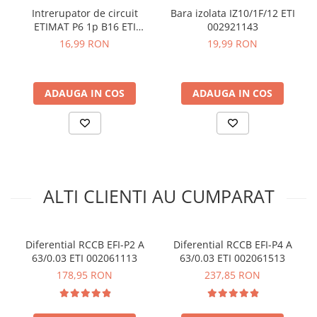
Timp de declansare:
Instantaneu
arc electric
Intrerupator de circuit
Bara izolata IZ10/1F/12 ETI
Tensiunea nominala (V):
240
Descarcatoare de Supratensiune
ETIMAT P6 1p B16 ETI
002921143
Frecventa nominala (Hz):
50/60
001900010
Contactoare
16,99 RON
19,99 RON
Montare:
Sina tip DIN
Blocuri de Distributie
Grad de protectie IP:
IP20
Terminale (mm²):
1-25
Tablouri Electrice
Standarde:
ADAUGA IN COS
IEC/EN 61008
ADAUGA IN COS
Accesorii Tablouri Electrice
Module 18 mm ocupate:
2
Stabilizatoare de Tensiune
Dimensiune:
88 x 76 x 36 mm
Convertoare de Tensiune
Vezi fisa tehnica
AICI
Banda Izolatoare
Ce contine cutia?
Panouri Fotovoltaice
ALTI CLIENTI AU CUMPARAT
Smart Home
1x Diferential RCCB ETI 002061112
Intrerupatoare Smart
1x Manual de utilizare, disponibil
AICI
Prize Inteligente
Diferential RCCB EFI-P2 A
Diferential RCCB EFI-P4 A
63/0.03 ETI 002061113
63/0.03 ETI 002061513
Module Smart Home
178,95 RON
237,85 RON
Camere Supraveghere
Iluminat