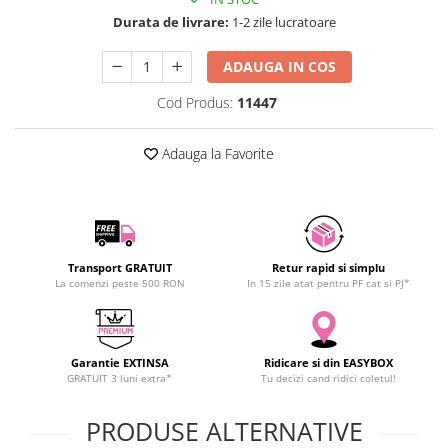
SCHRACK TECHNIK
Seturi de Surubelnite
Durata de livrare:
1-2 zile lucratoare
SAMSUNG
Cuttere
ADAUGA IN COS
SUNKKO
Foarfeca Electrician
SANYO
Chei Dinamometrice
Cod Produs:
11447
SUPERFIRE
Chei Fixe
SONOFF
Chei Reglabile
Adauga la Favorite
TERMOPASTY
Chei Combinate
TOPDON
Chei Inelare cu Cot
TAXNELE
Rulete
TENPOWER
Nivele cu bula
Transport GRATUIT
Retur rapid si simplu
VICTOR
Truse de Scule
La comenzi peste 500 RON
In 15 zile atat pentru PF cat si PJ*
VETO PRO PAC
Scule Electrice
WEICON
Unelte Multifunctionale
WERA
Surubelnite Electrice
Garantie EXTINSA
Ridicare si din EASYBOX
GRATUIT 3 luni extra*
Tu decizi cand ridici coletul!
WIHA
Polizoare
WAIT TOOLS
Masini de Gaurit si Insurubat
PRODUSE ALTERNATIVE
WEEEMAKE
Accesorii pentru Gaurit