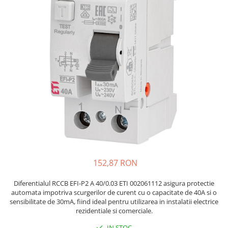
JBC
Termometre
JCD
Camere Termoviziune
JGNE
Sublere
KEYESTUDIO
Micrometre
KNIPEX
Scule si Unelte
KPS
Scule de Mana
LG CHEM
LONGWEI
Clesti de Taiat
MESTEK
Clesti pentru Dezizolat
MICROBIT
Clesti de Sertizare
MURATA
Clesti Multifunctionali
MOLICEL
Clesti Papagal
152,87 RON
MVAVA
Clesti Autoblocanti
Diferentialul RCCB EFI-P2 A 40/0.03 ETI 002061112 asigura protectie
OPTO-EDU
Menghine
automata impotriva scurgerilor de curent cu o capacitate de 40A si o
PIERGIACOMI
Clesti Electrician 1000V
sensibilitate de 30mA, fiind ideal pentru utilizarea in instalatii electrice
RASPBERRY PI
rezidentiale si comerciale.
Surubelnite Simple
RUKO
Surubelnite Electrician 1000V
IN STOC