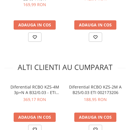
arc electric
169,99 RON
Temperatura de functionare:
-35 - 40°C
Descarcatoare de Supratensiune
Adancime (mm):
70 mm
Contactoare
Dimensiune:
18 x 88 x 74 mm
Greutate:
0.125 kg
ADAUGA IN COS
ADAUGA IN COS
Blocuri de Distributie
Tablouri Electrice
Vezi fisa tehnica
AICI
Accesorii Tablouri Electrice
Manual de utilizare disponibil
AICI
Stabilizatoare de Tensiune
Ce contine cutia?
Convertoare de Tensiune
ALTI CLIENTI AU CUMPARAT
Banda Izolatoare
1x Diferential RCBO KZS-1M-UNI 1p+N A B20/0.01 - ETI
002176005
Panouri Fotovoltaice
Smart Home
Diferential RCBO KZS-4M
Diferential RCBO KZS-2M A
Intrerupatoare Smart
3p+N A B32/0.03 - ETI
B25/0.03 ETI 002173206
002174907
Prize Inteligente
369,17 RON
188,95 RON
Module Smart Home
Camere Supraveghere
ADAUGA IN COS
ADAUGA IN COS
Iluminat