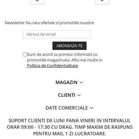
Lanterne
Lanterne de Cap
Lanterne de Mana
Newsletter
Nu rata ofertele si promotiile noastre
Lampi Solare
Proiectoare LED
Aeroterme
Sunt de acord sa primesc informatii cu
Auto
promotiile magazinului. Afla mai multe in
Roboti de Pornire Auto
Politica de Confidentialitate
Microscoape Biologice
MAGAZIN
CLIENTI
DATE COMERCIALE
SUPORT CLIENTI
DE LUNI PANA VINERI IN INTERVALUL
ORAR 09:00 - 17:30 CU DRAG. TIMP MAXIM DE RASPUNS
PENTRU MAIL 1 ZI LUCRATOARE.