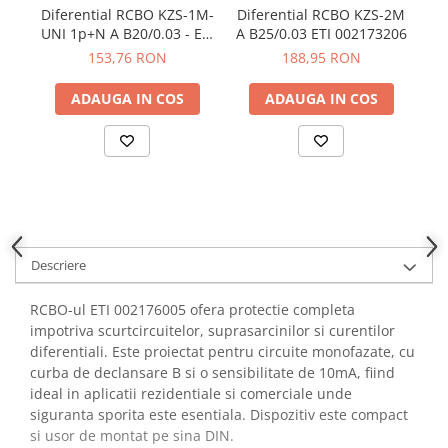
YAHBOOM
Diferential RCBO KZS-1M-
Diferential RCBO KZS-2M
Di
Burghie pentru Metal
UNI 1p+N A B20/0.03 - ETI
A B25/0.03 ETI 002173206
UN
YATO
Genti pentru Scule si Unelte
002176025
153,76 RON
188,95 RON
ZUBR
Electronica
ADAUGA IN COS
ADAUGA IN COS
Unelte pentru Electronica
Aparate de Sudura in Puncte
Microscoape Digitale
Osciloscoape Digitale
Generatoare de Semnal
Surse de Laborator
Descriere
Statii de Lipit
Letcon
RCBO-ul ETI 002176005 ofera protectie completa
Accesorii pentru Lipit
impotriva scurtcircuitelor, suprasarcinilor si curentilor
Surubelnite de Precizie
diferentiali. Este proiectat pentru circuite monofazate, cu
Clesti de Precizie
curba de declansare B si o sensibilitate de 10mA, fiind
ideal in aplicatii rezidentiale si comerciale unde
Kituri Electronice
siguranta sporita este esentiala. Dispozitiv este compact
Placi de Dezvoltare
si usor de montat pe sina DIN.