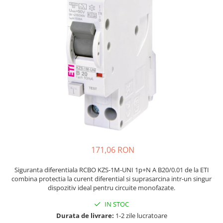
JBC
Termometre
JCD
Camere Termoviziune
JGNE
Sublere
KEYESTUDIO
Micrometre
KNIPEX
Scule si Unelte
KPS
Scule de Mana
LG CHEM
LONGWEI
Clesti de Taiat
MESTEK
Clesti pentru Dezizolat
MICROBIT
Clesti de Sertizare
MURATA
Clesti Multifunctionali
171,06 RON
MOLICEL
Clesti Papagal
MVAVA
Clesti Autoblocanti
Siguranta diferentiala RCBO KZS-1M-UNI 1p+N A B20/0.01 de la ETI
combina protectia la curent diferential si suprasarcina intr-un singur
OPTO-EDU
Menghine
dispozitiv ideal pentru circuite monofazate.
PIERGIACOMI
Clesti Electrician 1000V
IN STOC
RASPBERRY PI
Surubelnite Simple
Durata de livrare:
1-2 zile lucratoare
RUKO
Surubelnite Electrician 1000V