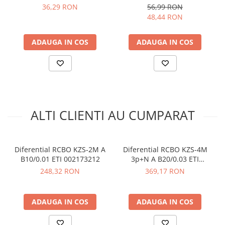
Timp de declansare:
Instantaneu
arc electric
SCHRACK YY764532
36,29 RON
56,99 RON
Tensiunea nominala (V):
240
48,44 RON
Descarcatoare de Supratensiune
Frecventa nominala (Hz):
50/60
Contactoare
Terminale (mm²):
1-25
ADAUGA IN COS
ADAUGA IN COS
Blocuri de Distributie
Standarde:
IEC/EN 61009
Tablouri Electrice
Module 18mm ocupate:
2
Dimensiune:
88 x 76 x 35 mm
Accesorii Tablouri Electrice
Stabilizatoare de Tensiune
Vezi fisa tehnica
AICI
Convertoare de Tensiune
Ce contine cutia?
ALTI CLIENTI AU CUMPARAT
Banda Izolatoare
Panouri Fotovoltaice
1x Diferential RCBO ETI 002173205
Smart Home
1x Manual de utilizare, disponibil
AICI
Diferential RCBO KZS-2M A
Diferential RCBO KZS-4M
Intrerupatoare Smart
B10/0.01 ETI 002173212
3p+N A B20/0.03 ETI
002174905
Prize Inteligente
248,32 RON
369,17 RON
Module Smart Home
ADAUGA IN COS
ADAUGA IN COS
Camere Supraveghere
Iluminat