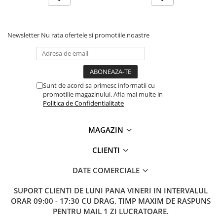
Lanterne
Lanterne de Cap
Lanterne de Mana
Newsletter
Nu rata ofertele si promotiile noastre
Lampi Solare
Proiectoare LED
Aeroterme
Sunt de acord sa primesc informatii cu
Auto
promotiile magazinului. Afla mai multe in
Roboti de Pornire Auto
Politica de Confidentialitate
Microscoape Biologice
MAGAZIN
CLIENTI
DATE COMERCIALE
SUPORT CLIENTI
DE LUNI PANA VINERI IN INTERVALUL
ORAR 09:00 - 17:30 CU DRAG. TIMP MAXIM DE RASPUNS
PENTRU MAIL 1 ZI LUCRATOARE.