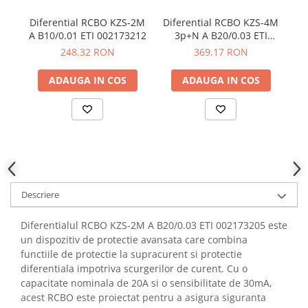
YAHBOOM
Burghie pentru Metal
Diferential RCBO KZS-2M
Diferential RCBO KZS-4M
Di
YATO
Genti pentru Scule si Unelte
A B10/0.01 ETI 002173212
3p+N A B20/0.03 ETI
UN
ZUBR
002174905
248,32 RON
369,17 RON
Electronica
Unelte pentru Electronica
ADAUGA IN COS
ADAUGA IN COS
Aparate de Sudura in Puncte
Microscoape Digitale
Osciloscoape Digitale
Generatoare de Semnal
Surse de Laborator
Statii de Lipit
Descriere
Letcon
Accesorii pentru Lipit
Diferentialul RCBO KZS-2M A B20/0.03 ETI 002173205 este
Surubelnite de Precizie
un dispozitiv de protectie avansata care combina
functiile de protectie la supracurent si protectie
Clesti de Precizie
diferentiala impotriva scurgerilor de curent. Cu o
Kituri Electronice
capacitate nominala de 20A si o sensibilitate de 30mA,
Placi de Dezvoltare
acest RCBO este proiectat pentru a asigura siguranta