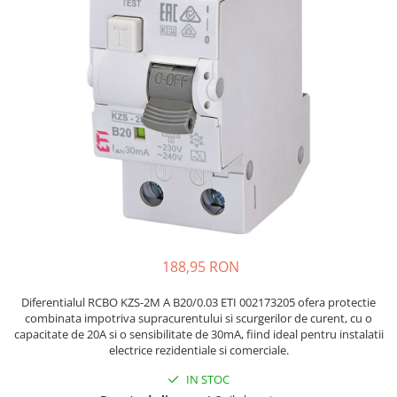
JBC
Termometre
JCD
Camere Termoviziune
JGNE
Sublere
KEYESTUDIO
Micrometre
KNIPEX
Scule si Unelte
KPS
Scule de Mana
LG CHEM
LONGWEI
Clesti de Taiat
MESTEK
Clesti pentru Dezizolat
MICROBIT
Clesti de Sertizare
MURATA
Clesti Multifunctionali
188,95 RON
MOLICEL
Clesti Papagal
MVAVA
Clesti Autoblocanti
Diferentialul RCBO KZS-2M A B20/0.03 ETI 002173205 ofera protectie
combinata impotriva supracurentului si scurgerilor de curent, cu o
OPTO-EDU
Menghine
capacitate de 20A si o sensibilitate de 30mA, fiind ideal pentru instalatii
PIERGIACOMI
Clesti Electrician 1000V
electrice rezidentiale si comerciale.
RASPBERRY PI
Surubelnite Simple
IN STOC
RUKO
Surubelnite Electrician 1000V