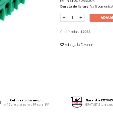
IN STOC FURNIZOR
Durata de livrare:
Va fi comunicat
ADAUG
Cod Produs:
12055
Adauga la Favorite
Retur rapid si simplu
Garantie EXTIN
In 15 zile atat pentru PF cat si PJ*
GRATUIT 3 luni extr