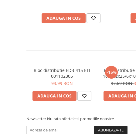
Ce contine cutia?
Placi de Expansiune
Module Electronice
1 x Bloc distributie ESC-QBLOK1202 ETI 003903207
ADAUGA IN COS
Senzori Electronici
Componente Electronice
Gadgets
Electrice
Acumulatori si Baterii
Acumulatori
Bloc distributie EDB-415 ETI
Bloc distributie 
-15%
Baterii
001102305
100A, 2x25/6x1
galben, SCHRAC
93,99 RON
37,69 RON
3
Distributie Comutatie si Protectie
Contoare si Relee Electrice
ADAUGA IN COS
ADAUGA IN 
Sigurante Automate
Sigurante Fuzibile
Sigurante Diferentiale RCBO
Newsletter
Nu rata ofertele si promotiile noastre
Protectii diferentiale RCCB
Dispozitive AFDD detectare defect