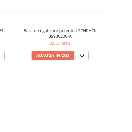
ETI
Bara de egalizare potential SCHRACK
Bloc dis
BS900200-A
32,27 RON
ADAUGA IN COS
ADAU