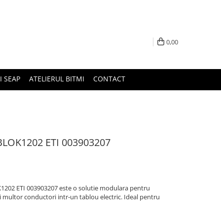
0,00
I SEAP
ATELIERUL BITMI
CONTACT
QBLOK1202 ETI 003903207
K1202 ETI 003903207 este o solutie modulara pentru
 multor conductori intr-un tablou electric. Ideal pentru