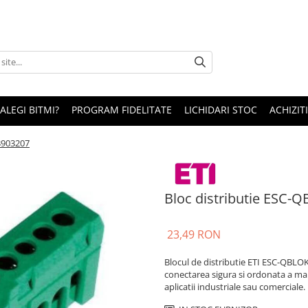
 ALEGI BITMI?
PROGRAM FIDELITATE
LICHIDARI STOC
ACHIZITI
3903207
Bloc distributie ESC-
23,49 RON
Blocul de distributie ETI ESC-QBLO
conectarea sigura si ordonata a mai
aplicatii industriale sau comerciale.