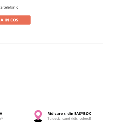
a telefonic
A IN COS
SA
Ridicare si din EASYBOX
a*
Tu decizi cand ridici coletul!