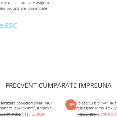
acte de calitate care asigura
ilor industriale, comerciale
ie ESC-
3
FRECVENT CUMPARATE IMPREUNA
 (mm2):
63
6
 sertizare conectori solari MC4
Set 32 piese cu biti 1/4", ada
-15%
onnect, 2.5/4/6 mm², Knipex 97
prelungitor Irimo 475-32
43 66
.280,01 RON
1.110,52 RON
78,65 RON
67,09 RON