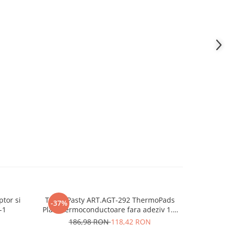
ptor si
TermoPasty ART.AGT-292 ThermoPads
Bara izola
-37%
-28%
-1
Placa termoconductoare fara adeziv 1.5
6
W/mK
186,98 RON
118,42 RON