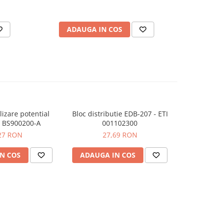
ADAUGA IN COS
AD
izare potential
Bloc distributie EDB-207 - ETI
Clema cu c
 BS900200-A
001102300
2x25 
albastru
27 RON
27,69 RON
N COS
ADAUGA IN COS
ADAUG