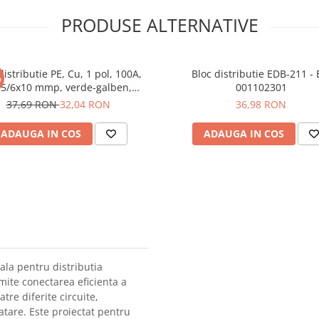
PRODUSE ALTERNATIVE
distributie PE, Cu, 1 pol, 100A,
Bloc distributie EDB-211 - 
%
25/6x10 mmp, verde-galben,
001102301
SCHRACK IKB01025PE
37,69 RON
32,04 RON
36,98 RON
ADAUGA IN COS
ADAUGA IN COS
la pentru distributia
rmite conectarea eficienta a
tre diferite circuite,
tare. Este proiectat pentru