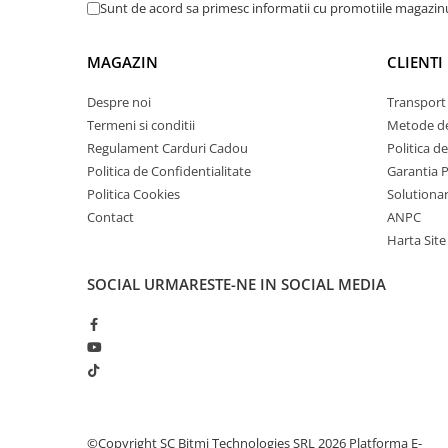
arc electric
Sunt de acord sa primesc informatii cu promotiile magazinu
Descarcatoare de Supratensiune
Contactoare
MAGAZIN
CLIENTI
Blocuri de Distributie
Despre noi
Transport 
Tablouri Electrice
Termeni si conditii
Metode de
Accesorii Tablouri Electrice
Regulament Carduri Cadou
Politica d
Stabilizatoare de Tensiune
Politica de Confidentialitate
Garantia 
Politica Cookies
Solutionare
Convertoare de Tensiune
Contact
ANPC
Banda Izolatoare
Harta Site
Panouri Fotovoltaice
Smart Home
SOCIAL
URMARESTE-NE IN SOCIAL MEDIA
Intrerupatoare Smart
Prize Inteligente
Module Smart Home
Camere Supraveghere
Iluminat
©Copyright SC Bitmi Technologies SRL 2026
Platforma E-