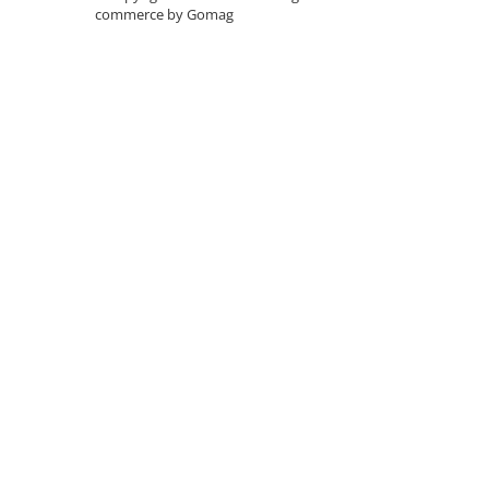
Lanterne
commerce by Gomag
Lanterne de Cap
Lanterne de Mana
Lampi Solare
Proiectoare LED
Aeroterme
Auto
Roboti de Pornire Auto
Microscoape Biologice