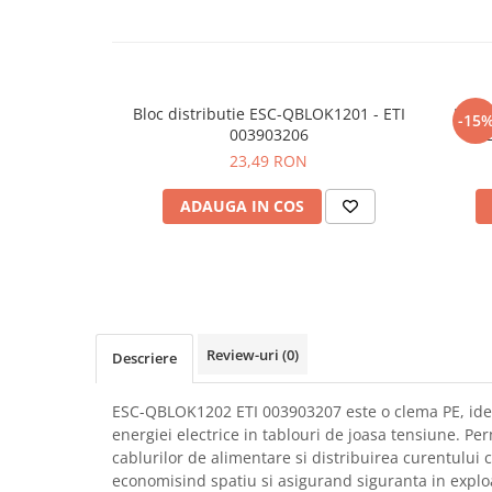
SCHRACK TECHNIK
Seturi de Surubelnite
SAMSUNG
Cuttere
SUNKKO
Foarfeca Electrician
SANYO
Chei Dinamometrice
Bloc distributie ESC-QBLOK1201 - ETI
Bloc 
-15
SUPERFIRE
003903206
2x
Chei Fixe
23,49 RON
SONOFF
Chei Reglabile
TERMOPASTY
Chei Combinate
ADAUGA IN COS
TOPDON
Chei Inelare cu Cot
TAXNELE
Rulete
TENPOWER
Nivele cu bula
VICTOR
Truse de Scule
VETO PRO PAC
Scule Electrice
Review-uri
(0)
Descriere
WEICON
Unelte Multifunctionale
WERA
Surubelnite Electrice
ESC-QBLOK1202 ETI 003903207 este o clema PE, idea
WIHA
Polizoare
energiei electrice in tablouri de joasa tensiune. Pe
WAIT TOOLS
Masini de Gaurit si Insurubat
cablurilor de alimentare si distribuirea curentului ca
WEEEMAKE
economisind spatiu si asigurand siguranta in exploa
Accesorii pentru Gaurit