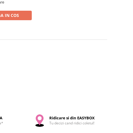
are
A IN COS
SA
Ridicare si din EASYBOX
a*
Tu decizi cand ridici coletul!