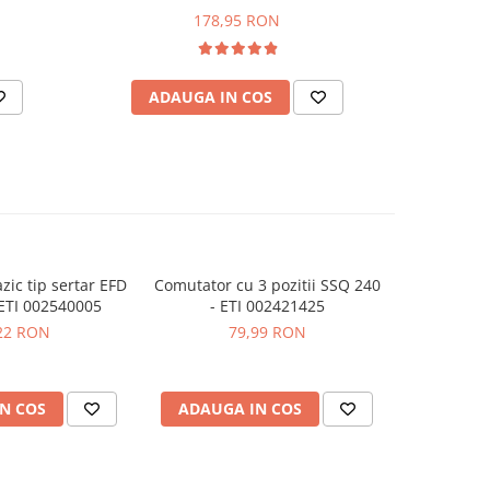
178,95 RON
ADAUGA IN COS
AD
azic tip sertar EFD
Comutator cu 3 pozitii SSQ 240
Separator
ETI 002540005
- ETI 002421425
3p+N LE
22 RON
79,99 RON
N COS
ADAUGA IN COS
ADAUG