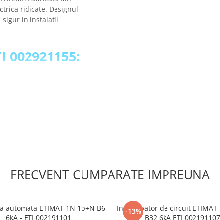
ctrica ridicate. Designul
sigur in instalatii
TI 002921155:
FRECVENT CUMPARATE IMPREUNA
ta automata ETIMAT 1N 1p+N B6
Intrerupator de circuit ETIMA
-13%
6kA - ETI 002191101
B32 6kA ETI 002191107