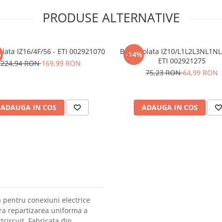
PRODUSE ALTERNATIVE
olata IZ16/4F/56 - ETI 002921070
Bara izolata IZ10/L1L2L3NL1N
%
-14%
ETI 002921275
224,94 RON
169,99 RON
75,23 RON
64,99 RON
ADAUGA IN COS
ADAUGA IN COS
 pentru conexiuni electrice
gura repartizarea uniforma a
tcircuit. Fabricata din