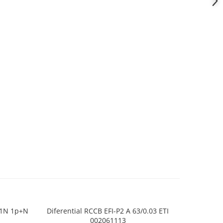
T 1N 1p+N
Diferential RCCB EFI-P2 A 63/0.03 ETI
Sigurant
002061113
B1