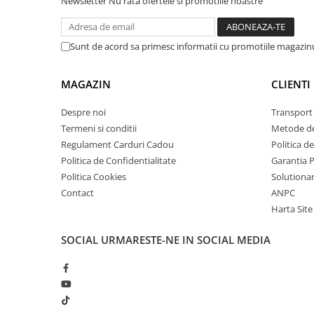
Newsletter
Nu rata ofertele si promotiile noastre
arc electric
Descarcatoare de Supratensiune
Contactoare
Sunt de acord sa primesc informatii cu promotiile magazinu
Blocuri de Distributie
Tablouri Electrice
MAGAZIN
CLIENTI
Accesorii Tablouri Electrice
Despre noi
Transport 
Stabilizatoare de Tensiune
Termeni si conditii
Metode de
Convertoare de Tensiune
Regulament Carduri Cadou
Politica d
Banda Izolatoare
Politica de Confidentialitate
Garantia 
Politica Cookies
Solutionare
Panouri Fotovoltaice
Contact
ANPC
Smart Home
Harta Site
Intrerupatoare Smart
Prize Inteligente
SOCIAL
URMARESTE-NE IN SOCIAL MEDIA
Module Smart Home
Camere Supraveghere
Iluminat