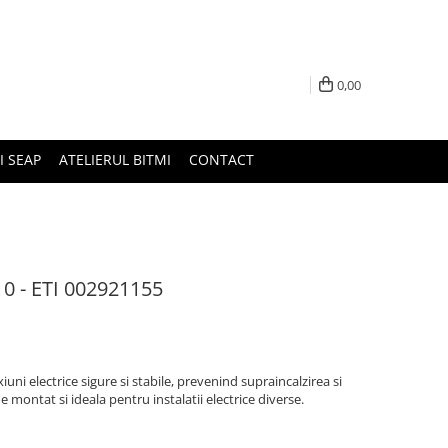
0,00
I SEAP
ATELIERUL BITMI
CONTACT
10 - ETI 002921155
ni electrice sigure si stabile, prevenind supraincalzirea si
de montat si ideala pentru instalatii electrice diverse.