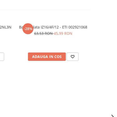
L2NL3N
Bara izolata IZ16/4F/12 - ETI 002921068
Separator ti
-28%
63,53 RON
45,99 RON
ADAUGA IN COS
ADAU