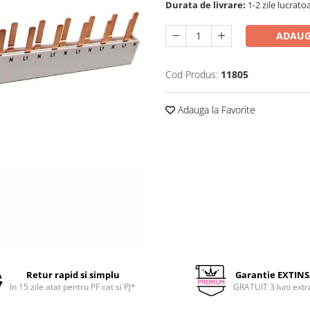
Durata de livrare:
1-2 zile lucrato
ADAUG
Cod Produs:
11805
Adauga la Favorite
Retur rapid si simplu
Garantie EXTIN
In 15 zile atat pentru PF cat si PJ*
GRATUIT 3 luni extr