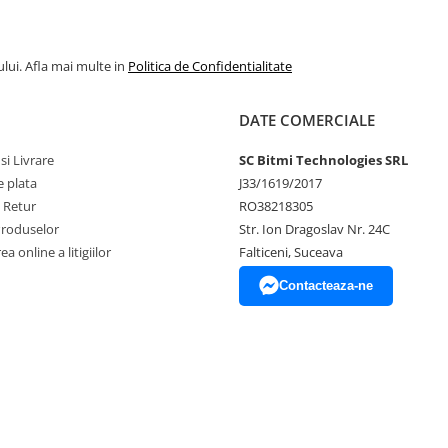
lui. Afla mai multe in
Politica de Confidentialitate
DATE COMERCIALE
si Livrare
SC Bitmi Technologies SRL
 plata
J33/1619/2017
e Retur
RO38218305
Produselor
Str. Ion Dragoslav Nr. 24C
a online a litigiilor
Falticeni, Suceava
Contacteaza-ne