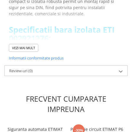
compact si izolatia robusta permit un montaj rapid si
Placi de Expansiune
sigur pe sina DIN, fiind potrivita pentru instalatii
Module Electronice
rezidentiale, comerciale si industriale.
Senzori Electronici
Specificatii bara izolata ETI
Componente Electronice
002921276:
Gadgets
VEZI MAI MULT
Electrice
Descriere:
IZS16/1F/54 (1m)
Acumulatori si Baterii
Tip:
Tip pin
Informatii conformitate produs
Tensiune nominala DC (V):
500
Acumulatori
Utilizare cu:
EFI4+ETIMAT1N, KZS1M
Review-uri
(0)
Baterii
Greutate:
0.255 kg
Distributie Comutatie si Protectie
Vezi fisa tehnica
AICI
Contoare si Relee Electrice
FRECVENT CUMPARATE
Sigurante Automate
Ce contine cutia?
Sigurante Fuzibile
IMPREUNA
Sigurante Diferentiale RCBO
1x Bara izolata ETI 002921276
Protectii diferentiale RCCB
Dispozitive AFDD detectare defect
Siguranta automata ETIMAT
Protectie circuit ETIMAT P6
-30%