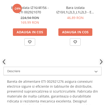
YAHBOOM
Burghie pentru Metal
Bara izolata IZ16/4F/56 -
Bara izolata
-24%
YATO
Genti pentru Scule si Unelte
ETI 002921070
IZ10/L1L2L3_L1L2L3 - ETI
IZ
ZUBR
002921277
224,94 RON
46,89 RON
Electronica
169,99 RON
Unelte pentru Electronica
ADAUGA IN COS
ADAUGA IN COS
Aparate de Sudura in Puncte
Microscoape Digitale
Osciloscoape Digitale
Generatoare de Semnal
Surse de Laborator
Statii de Lipit
Letcon
Descriere
Accesorii pentru Lipit
Surubelnite de Precizie
Bareta de alimentare ETI 002921276 asigura conexiuni
electrice sigure si eficiente in tablourile de distributie,
Clesti de Precizie
prevenind supraincalzirea si scurtcircuitele. Fabricata din
Kituri Electronice
materiale de inalta calitate, garanteaza o durabilitate
Placi de Dezvoltare
ridicata si rezistenta mecanica excelenta. Designul