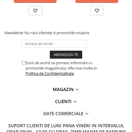
Lanterne
Lanterne de Cap
Lanterne de Mana
Lampi Solare
Newsletter
Nu rata ofertele si promotiile noastre
Proiectoare LED
Aeroterme
Auto
Roboti de Pornire Auto
Sunt de acord sa primesc informatii cu
promotiile magazinului. Afla mai multe in
Microscoape Biologice
Politica de Confidentialitate
MAGAZIN
CLIENTI
DATE COMERCIALE
SUPORT CLIENTI
DE LUNI PANA VINERI IN INTERVALUL
ORAR 09:00 - 17:30 CU DRAG. TIMP MAXIM DE RASPUNS