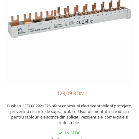
JBC
Termometre
JCD
Camere Termoviziune
JGNE
Sublere
KEYESTUDIO
Micrometre
KNIPEX
Scule si Unelte
KPS
Scule de Mana
LG CHEM
LONGWEI
Clesti de Taiat
MESTEK
Clesti pentru Dezizolat
MICROBIT
Clesti de Sertizare
MURATA
Clesti Multifunctionali
129,09 RON
MOLICEL
Clesti Papagal
MVAVA
Clesti Autoblocanti
Busbarul ETI 002921276 ofera conexiuni electrice stabile si protejate,
prevenind riscurile de supraincalzire. Usor de montat, este ideala
OPTO-EDU
Menghine
pentru tablourile electrice din aplicatii rezidentiale, comerciale si
PIERGIACOMI
Clesti Electrician 1000V
industriale.
RASPBERRY PI
Surubelnite Simple
IN STOC
RUKO
Surubelnite Electrician 1000V