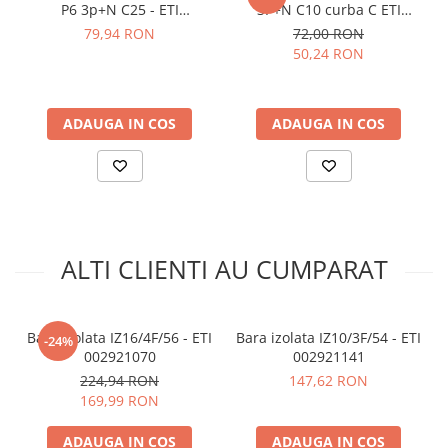
arc electric
P6 3p+N C25 - ETI
3P+N C10 curba C ETI
001900432
001900428
79,94 RON
72,00 RON
Descarcatoare de Supratensiune
50,24 RON
Contactoare
Blocuri de Distributie
Tablouri Electrice
ADAUGA IN COS
ADAUGA IN COS
Accesorii Tablouri Electrice
Stabilizatoare de Tensiune
Convertoare de Tensiune
Banda Izolatoare
Panouri Fotovoltaice
ALTI CLIENTI AU CUMPARAT
Smart Home
Intrerupatoare Smart
Bara izolata IZ16/4F/56 - ETI
Bara izolata IZ10/3F/54 - ETI
Prize Inteligente
-24%
002921070
002921141
Module Smart Home
224,94 RON
147,62 RON
169,99 RON
Camere Supraveghere
Iluminat
ADAUGA IN COS
ADAUGA IN COS