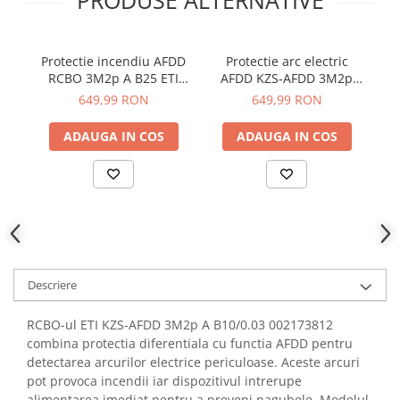
PRODUSE ALTERNATIVE
YAHBOOM
Burghie pentru Metal
YATO
Genti pentru Scule si Unelte
ZUBR
Protectie incendiu AFDD
Protectie arc electric
D
Electronica
RCBO 3M2p A B25 ETI
AFDD KZS‑AFDD 3M2p
Unelte pentru Electronica
002173817
25A 30mA 10kA ETI
649,99 RON
649,99 RON
002173816
Aparate de Sudura in Puncte
ADAUGA IN COS
ADAUGA IN COS
Microscoape Digitale
Osciloscoape Digitale
Generatoare de Semnal
Surse de Laborator
Statii de Lipit
Letcon
Accesorii pentru Lipit
Descriere
Surubelnite de Precizie
RCBO-ul ETI KZS-AFDD 3M2p A B10/0.03 002173812
Clesti de Precizie
combina protectia diferentiala cu functia AFDD pentru
Kituri Electronice
detectarea arcurilor electrice periculoase. Aceste arcuri
pot provoca incendii iar dispozitivul intrerupe
Placi de Dezvoltare
alimentarea imediat pentru a preveni pagubele. Modelul