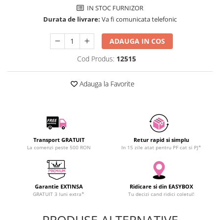
IN STOC FURNIZOR
SCHRACK TECHNIK
Seturi de Surubelnite
Durata de livrare:
Va fi comunicata telefonic
SAMSUNG
Cuttere
SUNKKO
Foarfeca Electrician
ADAUGA IN COS
SANYO
Chei Dinamometrice
Cod Produs:
12515
SUPERFIRE
Chei Fixe
SONOFF
Chei Reglabile
Adauga la Favorite
TERMOPASTY
Chei Combinate
TOPDON
Chei Inelare cu Cot
TAXNELE
Rulete
TENPOWER
Nivele cu bula
VICTOR
Truse de Scule
Transport GRATUIT
Retur rapid si simplu
La comenzi peste 500 RON
In 15 zile atat pentru PF cat si PJ*
VETO PRO PAC
Scule Electrice
WEICON
Unelte Multifunctionale
WERA
Surubelnite Electrice
WIHA
Garantie EXTINSA
Ridicare si din EASYBOX
Polizoare
GRATUIT 3 luni extra*
Tu decizi cand ridici coletul!
WAIT TOOLS
Masini de Gaurit si Insurubat
WEEEMAKE
Accesorii pentru Gaurit