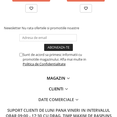
Lanterne
Lanterne de Cap
Lanterne de Mana
Lampi Solare
Newsletter
Nu rata ofertele si promotiile noastre
Proiectoare LED
Aeroterme
Auto
Roboti de Pornire Auto
Sunt de acord sa primesc informatii cu
promotiile magazinului. Afla mai multe in
Microscoape Biologice
Politica de Confidentialitate
MAGAZIN
CLIENTI
DATE COMERCIALE
SUPORT CLIENTI
DE LUNI PANA VINERI IN INTERVALUL
ORAR 09:00 - 17:30 CU DRAG. TIMP MAXIM DE RASPUNS