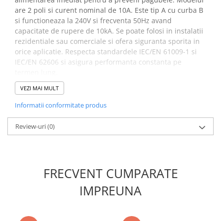
Placi de Expansiune
are 2 poli si curent nominal de 10A. Este tip A cu curba B
si functioneaza la 240V si frecventa 50Hz avand
Module Electronice
capacitate de rupere de 10kA. Se poate folosi in instalatii
Senzori Electronici
rezidentiale sau comerciale si ofera siguranta sporita in
Componente Electronice
orice aplicatie. Respecta standardele IEC/EN 61009-1 si
IEC/EN 62606 si asigura performanta constanta pe
Gadgets
termen lung.
Electrice
VEZI MAI MULT
Specificatii dispozitiv
Acumulatori si Baterii
Informatii conformitate produs
protectie arc electric AFDD
Acumulatori
Baterii
RCBO 30mA ETI 002173812:
Review-uri
(0)
Distributie Comutatie si Protectie
Descriere:
KZS-AFDD 3M2p A B10/0.03
Contoare si Relee Electrice
Denumire clasa:
Protectie defecte arc AFDD
Sigurante Automate
FRECVENT CUMPARATE
Curent de defect nominal (A):
0.03
Sigurante Fuzibile
Tip curent:
A
IMPREUNA
Sigurante Diferentiale RCBO
Curent nominal (A):
10
Caracteristica de intrerupere:
B
Protectii diferentiale RCCB
Tip:
A
Dispozitive AFDD detectare defect