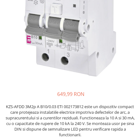
JBC
Termometre
JCD
Camere Termoviziune
JGNE
Sublere
KEYESTUDIO
Micrometre
KNIPEX
Scule si Unelte
KPS
Scule de Mana
LG CHEM
LONGWEI
Clesti de Taiat
MESTEK
Clesti pentru Dezizolat
MICROBIT
Clesti de Sertizare
MURATA
Clesti Multifunctionali
649,99 RON
MOLICEL
Clesti Papagal
MVAVA
Clesti Autoblocanti
KZS-AFDD 3M2p A B10/0.03 ETI 002173812 este un dispozitiv compact
care protejeaza instalatiile electrice impotriva defectelor de arc, a
OPTO-EDU
Menghine
supracurentului si a curentilor reziduali. Functioneaza la 10 A si 30 mA,
PIERGIACOMI
Clesti Electrician 1000V
cu o capacitate de rupere de 10 kA la 240 V. Se monteaza usor pe sina
RASPBERRY PI
DIN si dispune de semnalizare LED pentru verificare rapida a
Surubelnite Simple
functionarii.
RUKO
Surubelnite Electrician 1000V