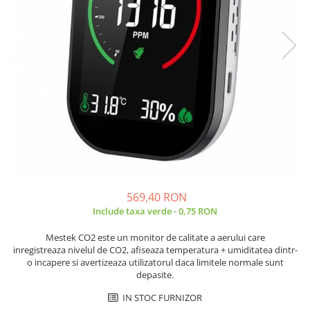
JBC
Termometre
JCD
Camere Termoviziune
JGNE
Sublere
KEYESTUDIO
Micrometre
KNIPEX
Scule si Unelte
KPS
Scule de Mana
LG CHEM
LONGWEI
Clesti de Taiat
MESTEK
Clesti pentru Dezizolat
MICROBIT
Clesti de Sertizare
MURATA
569,40 RON
Clesti Multifunctionali
Include taxa verde - 0,75 RON
MOLICEL
Clesti Papagal
MVAVA
Clesti Autoblocanti
Mestek CO2 este un monitor de calitate a aerului care
OPTO-EDU
inregistreaza nivelul de CO2, afiseaza temperatura + umiditatea dintr-
Menghine
o incapere si avertizeaza utilizatorul daca limitele normale sunt
PIERGIACOMI
Clesti Electrician 1000V
depasite.
RASPBERRY PI
Surubelnite Simple
IN STOC FURNIZOR
RUKO
Surubelnite Electrician 1000V