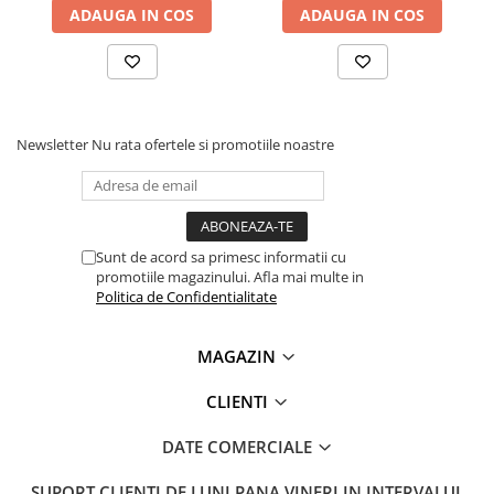
Lanterne
ADAUGA IN COS
ADAUGA IN COS
Lanterne de Cap
Lanterne de Mana
Lampi Solare
Proiectoare LED
Newsletter
Nu rata ofertele si promotiile noastre
Aeroterme
Auto
Roboti de Pornire Auto
Sunt de acord sa primesc informatii cu
Microscoape Biologice
promotiile magazinului. Afla mai multe in
Politica de Confidentialitate
MAGAZIN
CLIENTI
DATE COMERCIALE
SUPORT CLIENTI
DE LUNI PANA VINERI IN INTERVALUL