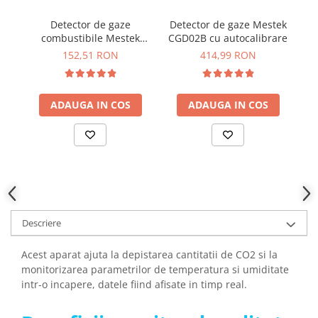
YAHBOOM
Burghie pentru Metal
Detector de gaze
Detector de gaze Mestek
YATO
Genti pentru Scule si Unelte
combustibile Mestek
CGD02B cu autocalibrare
ZUBR
CGD900
152,51 RON
414,99 RON
Electronica
Unelte pentru Electronica
Aparate de Sudura in Puncte
ADAUGA IN COS
ADAUGA IN COS
Microscoape Digitale
Osciloscoape Digitale
Generatoare de Semnal
Surse de Laborator
Statii de Lipit
Letcon
Descriere
Accesorii pentru Lipit
Surubelnite de Precizie
Acest aparat ajuta la depistarea cantitatii de CO2 si la
Clesti de Precizie
monitorizarea parametrilor de temperatura si umiditate
Kituri Electronice
intr-o incapere, datele fiind afisate in timp real.
Placi de Dezvoltare