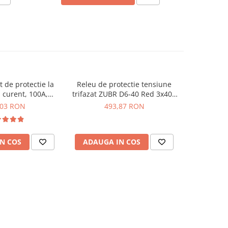
t de protectie la
Releu de protectie tensiune
Releu moni
 curent, 100A,
trifazat ZUBR D6-40 Red 3x40A
HRN-54
 TVPS3-100
230/380V TrueRMS
,03 RON
493,87 RON
3
N COS
ADAUGA IN COS
ADAUG