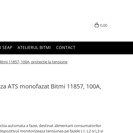
0,00
I SEAP
ATELIERUL BITMI
CONTACT
tmi 11857, 100A, protectie la tensiune
aza ATS monofazat Bitmi 11857, 100A,
ctia automata a fazei, destinat alimentarii consumatorilor
Dispozitivul monitorizeaza tensiunea pe fazele L1, L2 si L3 si