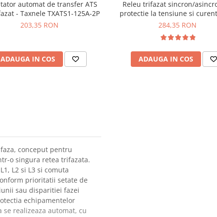
ator automat de transfer ATS
Releu trifazat sincron/asincr
azat - Taxnele TXATS1-125A-2P
protectie la tensiune si curent
TAXNELE TXVPS3-63AS
203,35 RON
284,35 RON
ADAUGA IN COS
ADAUGA IN COS
 faza, conceput pentru
r-o singura retea trifazata.
1, L2 si L3 si comuta
nform prioritatii setate de
iunii sau disparitiei fazei
rotectia echipamentelor
a se realizeaza automat, cu