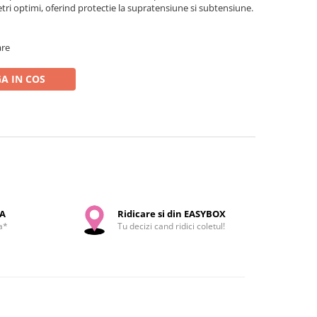
i optimi, oferind protectie la supratensiune si subtensiune.
are
A IN COS
SA
Ridicare si din EASYBOX
a*
Tu decizi cand ridici coletul!