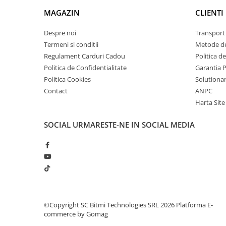
arc electric
Montaj:
Sina DIN
MAGAZIN
CLIENTI
Descarcatoare de Supratensiune
Module 18mm ocupate in tablou:
5
Dimensiune:
90 x 96 x 66 mm
Contactoare
Despre noi
Transport 
Greutate:
0.378 kg
Blocuri de Distributie
Termeni si conditii
Metode de
Regulament Carduri Cadou
Politica d
Tablouri Electrice
Ce contine cutia?
Politica de Confidentialitate
Garantia 
Accesorii Tablouri Electrice
Politica Cookies
Solutionare
Stabilizatoare de Tensiune
1x Selector automat de faza Bitmi 11857
Contact
ANPC
1x Manual de utilizare, disponibil
AICI
Convertoare de Tensiune
Harta Site
Banda Izolatoare
SOCIAL
URMARESTE-NE IN SOCIAL MEDIA
Panouri Fotovoltaice
Smart Home
Intrerupatoare Smart
Prize Inteligente
Module Smart Home
Camere Supraveghere
©Copyright SC Bitmi Technologies SRL 2026
Platforma E-
commerce by Gomag
Iluminat