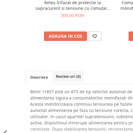
Releu trifazat de protectie la
Comut
SCHRACK TECHNIK
Seturi de Surubelnite
supracurent si tensiune cu comutare
monof
SAMSUNG
Cuttere
de faza, 100A, Bitmi 11858
300,00 RON
SUNKKO
Foarfeca Electrician
SANYO
Chei Dinamometrice
SUPERFIRE
ADAUGA IN COS
Chei Fixe
SONOFF
Chei Reglabile
TERMOPASTY
Chei Combinate
TOPDON
Chei Inelare cu Cot
TAXNELE
Rulete
TENPOWER
Nivele cu bula
Review-uri
(0)
Descriere
VICTOR
Truse de Scule
VETO PRO PAC
Scule Electrice
Bitmi 11857 este un ATS de tip selector automat de
WEICON
alimentarea sigura a consumatorilor monofazati dint
Unelte Multifunctionale
Acesta monitorizeaza continuu tensiunea pe fazele L
WERA
Surubelnite Electrice
automat alimentarea pe faza cu tensiune corecta, co
WIHA
Polizoare
utilizator. In cazul aparitiei supratensiunii, subtens
WAIT TOOLS
active, dispozitivul intrerupe alimentarea pentru p
Masini de Gaurit si Insurubat
WEEEMAKE
conectate. Dupa stabilizarea tensiunii, reconectare
Accesorii pentru Gaurit