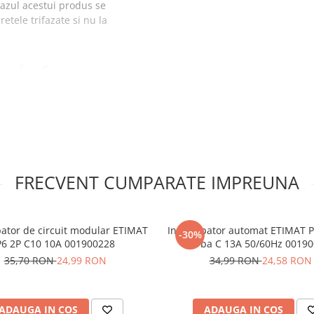
cazul acestui produs se
etele trifazate si nu la
t de faza cu
ati impotriva variatiilor de
ipamentelor
muta automat pe faza cu
FRECVENT CUMPARATE IMPREUNA
functionare stabila in
 tensiunii, reducand
pator de circuit modular ETIMAT
Intrerupator automat ETIMAT P
-30%
e tensiune in timp real
P6 2P C10 10A 001900228
curba C 13A 50/60Hz 0019
a pragurilor de supratensiune
35,70 RON
24,99 RON
34,99 RON
24,58 RON
l cu tablouri electrice
ADAUGA IN COS
ADAUGA IN COS