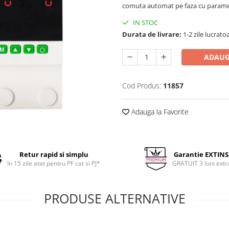
comuta automat pe faza cu parametr
IN STOC
Durata de livrare:
1-2 zile lucrato
ADAUG
Cod Produs:
11857
Adauga la Favorite
Retur rapid si simplu
Garantie EXTIN
In 15 zile atat pentru PF cat si PJ*
GRATUIT 3 luni extr
PRODUSE ALTERNATIVE