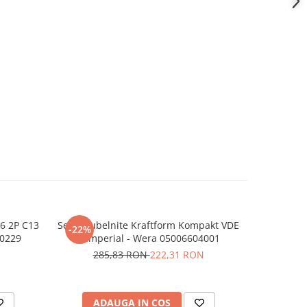
6 2P C13
Set surubelnite Kraftform Kompakt VDE
Intrerupat
-22%
-16%
00229
7 Imperial - Wera 05006604001
285,83 RON
222,31 RON
3
ADAUGA IN COS
AD