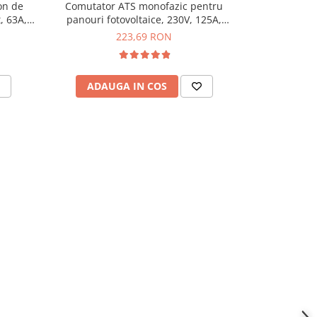
on de
Comutator ATS monofazic pentru
Comutato
, 63A,
panouri fotovoltaice, 230V, 125A,
fotovoltaic
TAXNELE TXATS-125APV-2P
223,69 RON
ADAUGA IN COS
ADAU