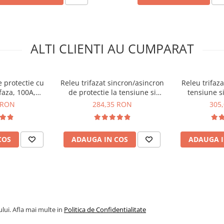
ea riscului de defectiuni
orizare
ALTI CLIENTI AU CUMPARAT
e protectie cu
Releu trifazat sincron/asincron
Releu trifaza
faza, 100A,
de protectie la tensiune si
tensiune si
APS3-100A
curent, 63A, TAXNELE TXVPS3-
TAXNELE
 RON
284,35 RON
305
63AS
270V)
70V)
COS
ADAUGA IN COS
ADAUGA I
sec)
)
lui. Afla mai multe in
Politica de Confidentialitate
ens)