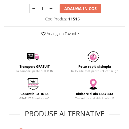
SCHRACK TECHNIK
ADAUGA IN COS
SAMSUNG
Cod Produs:
11515
SUNKKO
SANYO
Adauga la Favorite
SUPERFIRE
SONOFF
TERMOPASTY
TOPDON
TAXNELE
Transport GRATUIT
Retur rapid si simplu
La comenzi peste 500 RON
In 15 zile atat pentru PF cat si PJ*
TENPOWER
VICTOR
VETO PRO PAC
Garantie EXTINSA
Ridicare si din EASYBOX
WEICON
GRATUIT 3 luni extra*
Tu decizi cand ridici coletul!
WERA
WIHA
PRODUSE ALTERNATIVE
WAIT TOOLS
WEEEMAKE