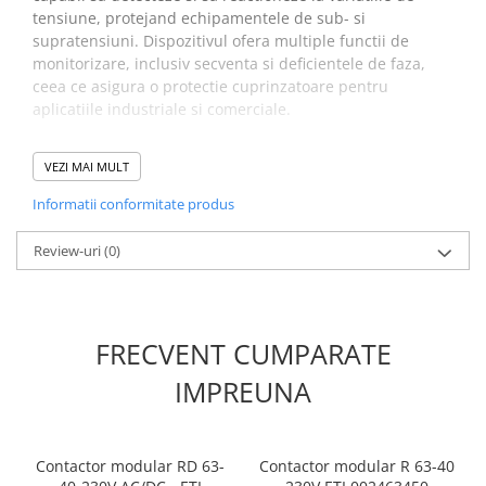
tensiune, protejand echipamentele de sub- si
supratensiuni. Dispozitivul ofera multiple functii de
monitorizare, inclusiv secventa si deficientele de faza,
ceea ce asigura o protectie cuprinzatoare pentru
aplicatiile industriale si comerciale.
Specificatii releu digital de
VEZI MAI MULT
control, ETI 002470303:
Informatii conformitate produs
Cod ETI:
002470303
Review-uri
(0)
Descriere:
HRN-100
Denumire clasa:
Releu control
Capacitatea maxima de incarcare AC1 (VA):
1200
Functie:
Relee monitorizare si control
FRECVENT CUMPARATE
Tensiunea de alimentare (V):
400
Tipul de control:
Umax si Umin, secventa faza,
IMPREUNA
defectiune faza si neutru, frecventa
Numarul de contacte:
2
Tipul voltajului:
AC
Contactor modular RD 63-
Contactor modular R 63-40
Curent nominal (A):
5