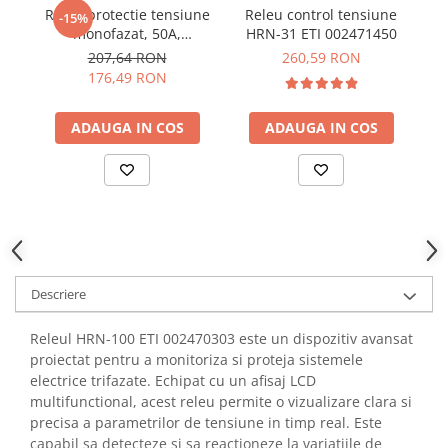
YAHBOOM
Releu protectie tensiune
Releu control tensiune
Re
-15%
monofazat, 50A,
HRN-31 ETI 002471450
e
YATO
TrueRMS, ZUBR D50t
3F
207,64 RON
260,59 RON
ZUBR
176,49 RON
ADAUGA IN COS
ADAUGA IN COS
Descriere
Releul HRN-100 ETI 002470303 este un dispozitiv avansat
proiectat pentru a monitoriza si proteja sistemele
electrice trifazate. Echipat cu un afisaj LCD
multifunctional, acest releu permite o vizualizare clara si
precisa a parametrilor de tensiune in timp real. Este
capabil sa detecteze si sa reactioneze la variatiile de