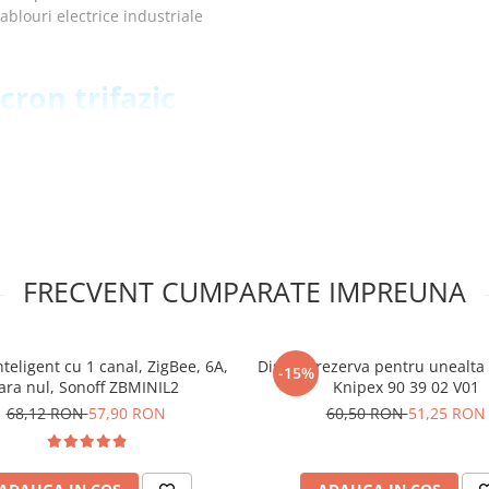
blouri electrice industriale
ncron trifazic
ratensiunii, subtensiunii si
pentru evitarea declansarilor
atiilor minore pe o singura
FRECVENT CUMPARATE IMPREUNA
dezechilibrele periculoase
nsiunii si curentului
nteligent cu 1 canal, ZigBee, 6A,
Disc de rezerva pentru unealta 
-15%
electrice industriale si
ara nul, Sonoff ZBMINIL2
Knipex 90 39 02 V01
68,12 RON
57,90 RON
60,50 RON
51,25 RON
 de protectie