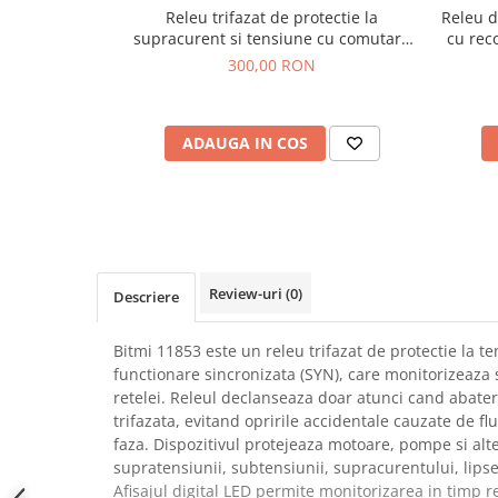
Releu trifazat de protectie la
Releu d
SCHRACK TECHNIK
Seturi de Surubelnite
supracurent si tensiune cu comutare
cu rec
SAMSUNG
Cuttere
de faza, 100A, Bitmi 11858
300,00 RON
SUNKKO
Foarfeca Electrician
SANYO
Chei Dinamometrice
SUPERFIRE
Chei Fixe
ADAUGA IN COS
SONOFF
Chei Reglabile
TERMOPASTY
Chei Combinate
TOPDON
Chei Inelare cu Cot
TAXNELE
Rulete
TENPOWER
Nivele cu bula
Review-uri
(0)
Descriere
VICTOR
Truse de Scule
VETO PRO PAC
Scule Electrice
Bitmi 11853 este un releu trifazat de protectie la te
WEICON
functionare sincronizata (SYN), care monitorizeaza s
Unelte Multifunctionale
WERA
retelei. Releul declanseaza doar atunci cand abater
Surubelnite Electrice
trifazata, evitand opririle accidentale cauzate de fl
WIHA
Polizoare
faza. Dispozitivul protejeaza motoare, pompe si alte
WAIT TOOLS
Masini de Gaurit si Insurubat
supratensiunii, subtensiunii, supracurentului, lipse
WEEEMAKE
Accesorii pentru Gaurit
Afisajul digital LED permite monitorizarea in timp re