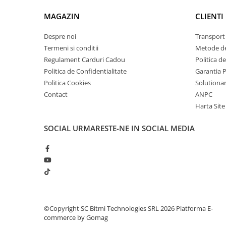
arc electric
1x Manual de utilizare, disponibil
AICI
MAGAZIN
CLIENTI
Descarcatoare de Supratensiune
Contactoare
Despre noi
Transport 
Blocuri de Distributie
Termeni si conditii
Metode de
Tablouri Electrice
Regulament Carduri Cadou
Politica d
Accesorii Tablouri Electrice
Politica de Confidentialitate
Garantia 
Politica Cookies
Solutionare
Stabilizatoare de Tensiune
Contact
ANPC
Convertoare de Tensiune
Harta Site
Banda Izolatoare
SOCIAL
URMARESTE-NE IN SOCIAL MEDIA
Panouri Fotovoltaice
Smart Home
Intrerupatoare Smart
Prize Inteligente
Module Smart Home
Camere Supraveghere
©Copyright SC Bitmi Technologies SRL 2026
Platforma E-
commerce by Gomag
Iluminat