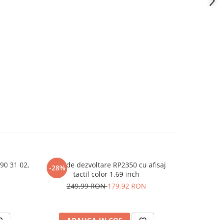
90 31 02,
Placa de dezvoltare RP2350 cu afisaj
Surubel
-28%
tactil color 1.69 inch
SoftFinish
249,99 RON
179,92 RON
7