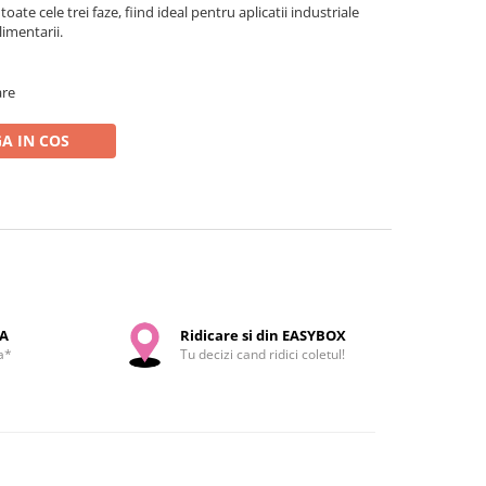
oate cele trei faze, fiind ideal pentru aplicatii industriale
imentarii.
are
A IN COS
SA
Ridicare si din EASYBOX
a*
Tu decizi cand ridici coletul!