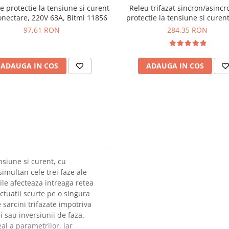
e protectie la tensiune si curent
Releu trifazat sincron/asincr
onectare, 220V 63A, Bitmi 11856
protectie la tensiune si curent
TAXNELE TXVPS3-63AS
97,61 RON
284,35 RON
ADAUGA IN COS
ADAUGA IN COS
nsiune si curent, cu
imultan cele trei faze ale
ile afecteaza intreaga retea
uctuatii scurte pe o singura
 sarcini trifazate impotriva
i sau inversiunii de faza.
al a parametrilor, iar