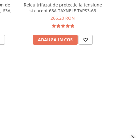
on de
Releu trifazat de protectie la tensiune
Indicator dig
, 63A,
si curent 63A TAXNELE TVPS3-63
266,20 RON
ADAUGA IN COS
ADAU