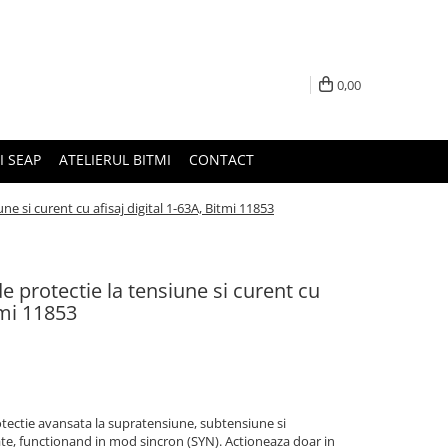
0,00
I SEAP
ATELIERUL BITMI
CONTACT
une si curent cu afisaj digital 1-63A, Bitmi 11853
de protectie la tensiune si curent cu
tmi 11853
rotectie avansata la supratensiune, subtensiune si
zate, functionand in mod sincron (SYN). Actioneaza doar in