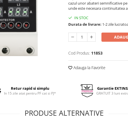
cazul unor abateri semnificative pe t
unde este necesara continuitatea al
IN STOC
Durata de livrare:
1-2 zile lucrato
ADAUG
Cod Produs:
11853
Adauga la Favorite
Retur rapid si simplu
Garantie EXTIN
In 15 zile atat pentru PF cat si PJ*
GRATUIT 3 luni extr
PRODUSE ALTERNATIVE