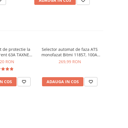
ADAUGA IN COS
AD
t de protectie la
Selector automat de faza ATS
Releu trif
urent 63A TAXNELE
monofazat Bitmi 11857, 100A,
comutar
PS3-63
protectie la tensiune
TAXNE
,20 RON
269,99 RON
3
N COS
ADAUGA IN COS
ADAUG