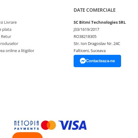
DATE COMERCIALE
si Livrare
SC Bitmi Technologies SRL
 plata
J33/1619/2017
e Retur
RO38218305
Produselor
Str. Ion Dragoslav Nr. 24C
a online a litigiilor
Falticeni, Suceava
Contacteaza-ne