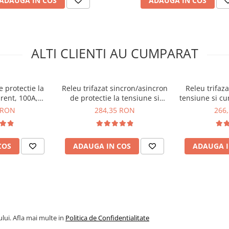
ADAUGA IN COS
ADAUGA IN COS
)
ALTI CLIENTI AU CUMPARAT
e protectie la
Releu trifazat sincron/asincron
Releu trifaza
urent, 100A,
de protectie la tensiune si
tensiune si c
 1 – 999 sec)
VPS3-100
curent, 63A, TAXNELE TXVPS3-
TV
 RON
284,35 RON
266
tre 1 – 999 sec)
63AS
 si rezidentiale
COS
ADAUGA IN COS
ADAUGA I
lui. Afla mai multe in
Politica de Confidentialitate
i curent Bitmi 11853