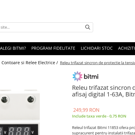
 ALEGI BITMI?
PROGRAM FIDELITATE
LICHIDARI STOC
ACHIZITI
/
Contoare si Relee Electrice /
Releu trifazat sincron de protectie la tensi
Releu trifazat sincron 
afisaj digital 1-63A, Bi
249,99 RON
Include taxa verde - 0,75 RON
Releul trifazat Bitmi 11853 ofera p
supracurent pentru instalatii trifa