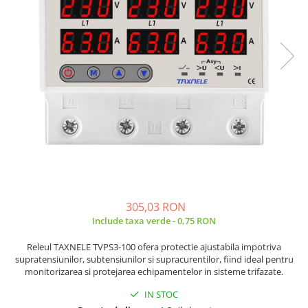
JBC
Termometre
JCD
Camere Termoviziune
JGNE
Sublere
KEYESTUDIO
Micrometre
KNIPEX
Scule si Unelte
KPS
Scule de Mana
LG CHEM
LONGWEI
Clesti de Taiat
MESTEK
Clesti pentru Dezizolat
MICROBIT
Clesti de Sertizare
MURATA
Clesti Multifunctionali
305,03 RON
MOLICEL
Clesti Papagal
Include taxa verde - 0,75 RON
MVAVA
Clesti Autoblocanti
Releul TAXNELE TVPS3-100 ofera protectie ajustabila impotriva
OPTO-EDU
Menghine
supratensiunilor, subtensiunilor si supracurentilor, fiind ideal pentru
PIERGIACOMI
Clesti Electrician 1000V
monitorizarea si protejarea echipamentelor in sisteme trifazate.
RASPBERRY PI
Surubelnite Simple
IN STOC
RUKO
Surubelnite Electrician 1000V