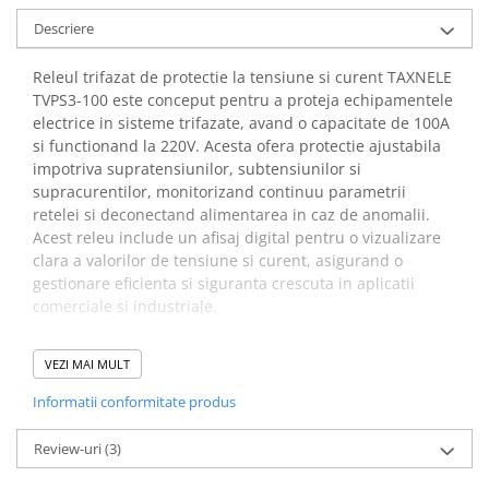
Placi de Expansiune
Descriere
Module Electronice
Releul trifazat de protectie la tensiune si curent TAXNELE
Senzori Electronici
TVPS3-100 este conceput pentru a proteja echipamentele
Componente Electronice
electrice in sisteme trifazate, avand o capacitate de 100A
si functionand la 220V. Acesta ofera protectie ajustabila
Gadgets
impotriva supratensiunilor, subtensiunilor si
Electrice
supracurentilor, monitorizand continuu parametrii
Acumulatori si Baterii
retelei si deconectand alimentarea in caz de anomalii.
Acest releu include un afisaj digital pentru o vizualizare
Acumulatori
clara a valorilor de tensiune si curent, asigurand o
Baterii
gestionare eficienta si siguranta crescuta in aplicatii
Distributie Comutatie si Protectie
comerciale si industriale.
Contoare si Relee Electrice
Beneficii releu trifazat
Sigurante Automate
VEZI MAI MULT
protectie la supratensiune,
Sigurante Fuzibile
Informatii conformitate produs
TAXNELE TVPS-100:
Sigurante Diferentiale RCBO
Protectii diferentiale RCCB
Review-uri
(3)
Te ajuta sa-ti protejezi consumatorii de variatiile de
Dispozitive AFDD detectare defect
tensiune din retea, asigurand functionarea optima si