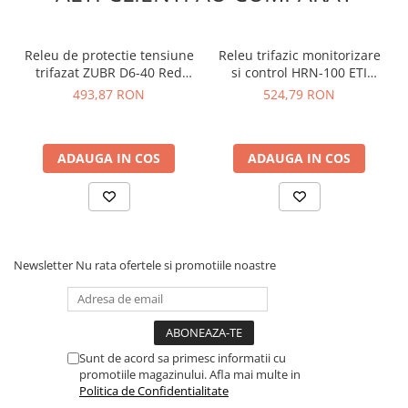
Lanterne
Tensiune nominala:
220V AC 50Hz
Lanterne de Cap
Tensiune operare:
140-300V AC
Releu de protectie tensiune
Releu trifazic monitorizare
Lanterne de Mana
Setare curent:
3-100A
trifazat ZUBR D6-40 Red
si control HRN-100 ETI
Lampi Solare
Setare supratensiune:
230-300V AC
3x40A 230/380V TrueRMS
002470303
493,87 RON
524,79 RON
Setare subtensiune:
140-210V AC
Proiectoare LED
Asimetrie faze:
20-99V
Aeroterme
Module 18mm ocupate:
6
ADAUGA IN COS
ADAUGA IN COS
Dimensiune:
102 x 91 x 52
Auto
Configuratii:
100A Cu N 230V pentru 3*230V+N / 100A
Roboti de Pornire Auto
fara N 380V pentru 3 faze, L1 L2 L3
Microscoape Biologice
Ce contine cutia?
Newsletter
Nu rata ofertele si promotiile noastre
1x Releu trifazat de protectie la tensiune si curent, 100A,
TAXNELE TVPS3-100
1x Manual de utilizare, disponibil
AICI
Sunt de acord sa primesc informatii cu
promotiile magazinului. Afla mai multe in
Politica de Confidentialitate