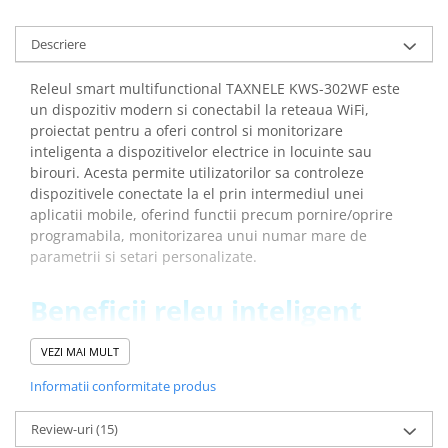
Placi de Expansiune
Module Electronice
Descriere
Senzori Electronici
Releul smart multifunctional TAXNELE KWS-302WF este
Componente Electronice
un dispozitiv modern si conectabil la reteaua WiFi,
proiectat pentru a oferi control si monitorizare
Gadgets
inteligenta a dispozitivelor electrice in locuinte sau
Electrice
birouri. Acesta permite utilizatorilor sa controleze
Acumulatori si Baterii
dispozitivele conectate la el prin intermediul unei
aplicatii mobile, oferind functii precum pornire/oprire
Acumulatori
programabila, monitorizarea unui numar mare de
Baterii
parametrii si setari personalizate.
Distributie Comutatie si Protectie
Beneficii releu inteligent
Contoare si Relee Electrice
pentru protectie si control,
Sigurante Automate
VEZI MAI MULT
Sigurante Fuzibile
TAXNELE KWS-302WF:
Sigurante Diferentiale RCBO
Informatii conformitate produs
Afiseaza pe un singur ecran parametri precum
Protectii diferentiale RCCB
tensiunea, curentul, puterea, timpul, energia
Review-uri
(15)
electrica, temperatura, frecventa si factorul de putere
Dispozitive AFDD detectare defect