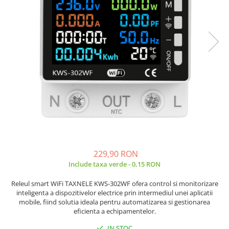
JBC
Termometre
JCD
Camere Termoviziune
JGNE
Sublere
KEYESTUDIO
Micrometre
KNIPEX
Scule si Unelte
KPS
Scule de Mana
LG CHEM
LONGWEI
Clesti de Taiat
MESTEK
Clesti pentru Dezizolat
MICROBIT
Clesti de Sertizare
MURATA
Clesti Multifunctionali
229,90 RON
MOLICEL
Clesti Papagal
Include taxa verde - 0,15 RON
MVAVA
Clesti Autoblocanti
Releul smart WiFi TAXNELE KWS-302WF ofera control si monitorizare
OPTO-EDU
Menghine
inteligenta a dispozitivelor electrice prin intermediul unei aplicatii
PIERGIACOMI
Clesti Electrician 1000V
mobile, fiind solutia ideala pentru automatizarea si gestionarea
RASPBERRY PI
eficienta a echipamentelor.
Surubelnite Simple
RUKO
Surubelnite Electrician 1000V
IN STOC