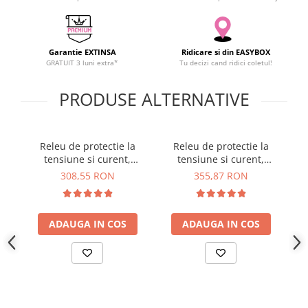
YAHBOOM
Burghie pentru Metal
YATO
Genti pentru Scule si Unelte
ZUBR
Garantie EXTINSA
Ridicare si din EASYBOX
Electronica
GRATUIT 3 luni extra*
Tu decizi cand ridici coletul!
Unelte pentru Electronica
PRODUSE ALTERNATIVE
Aparate de Sudura in Puncte
Microscoape Digitale
Osciloscoape Digitale
Releu de protectie la
Releu de protectie la
Re
Generatoare de Semnal
tensiune si curent,
tensiune si curent,
Surse de Laborator
control de la distanta
control de la distanta,
308,55 RON
355,87 RON
Statii de Lipit
TAXNELE TVPS1-63LW
TAXNELE TVPS1-80LW
Letcon
Accesorii pentru Lipit
ADAUGA IN COS
ADAUGA IN COS
Surubelnite de Precizie
Clesti de Precizie
Kituri Electronice
Placi de Dezvoltare