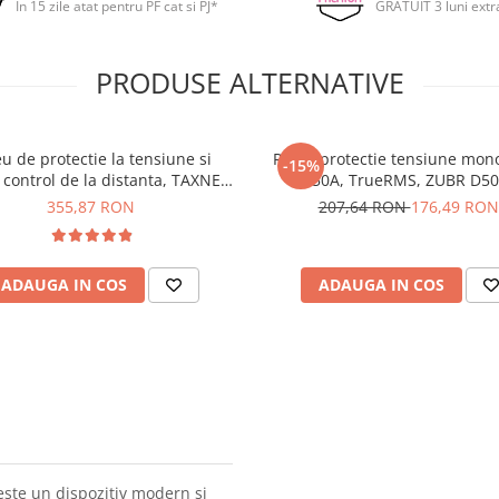
In 15 zile atat pentru PF cat si PJ*
GRATUIT 3 luni extr
PRODUSE ALTERNATIVE
u de protectie la tensiune si
Releu protectie tensiune mono
-15%
 control de la distanta, TAXNELE
50A, TrueRMS, ZUBR D50
TVPS1-80LW
355,87 RON
207,64 RON
176,49 RON
ADAUGA IN COS
ADAUGA IN COS
ste un dispozitiv modern si