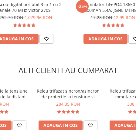
cop digital portabil 3 in 1 cu 2
Acumulator LiFePO4 18650 
rii limitelor predefinite
-25%
anale 70 MHz Victor 270S
1800mAh 5.4A, JGNE MH4
da, care iti ofera
.252,70 RON
1.079,96 RON
17,28 RON
12,99 RON
p real
d de tablou electric
ul unei intreruperi de curent
ADAUGA IN COS
ADAUGA IN COS
-in-1, TAXNELE
ALTI CLIENTI AU CUMPARAT
ie la tensiune
Releu trifazat sincron/asincron
Releu trifaza
 de la distanta,
de protectie la tensiune si
comutare d
9Kwh
PS1-80LW
curent, 63A, TAXNELE TXVPS3-
TAXNELE 
 RON
284,35 RON
308
63AS
COS
ADAUGA IN COS
ADAUGA I