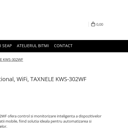
0,00
I SEAP
ATELIERUL BITMI
CONTACT
ELE KWS-302WF
tional, WiFi, TAXNELE KWS-302WF
F ofera control si monitorizare inteligenta a dispozitivelor
atii mobile, fiind solutia ideala pentru automatizarea si
elor.