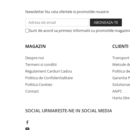
arc electric
Protectie la supratensiune:
Da
Descarcatoare de Supratensiune
Conexiune WIFI:
Da
Newsletter
Nu rata ofertele si promotiile noastre
Module de 18mm ocupate:
4
Contactoare
Dimensiuni:
65 x 79 x 42mm
Blocuri de Distributie
Sunt de acord sa primesc informatii cu promotiile magazinu
Tablouri Electrice
Ce contine cutia?
Accesorii Tablouri Electrice
MAGAZIN
CLIENTI
Stabilizatoare de Tensiune
1x Releu smart multifunctional, WiFi, TAXNELE KW
1x Manual de utilizare, disponibil
AICI
Convertoare de Tensiune
Despre noi
Transport 
Termeni si conditii
Metode de
Banda Izolatoare
Regulament Carduri Cadou
Politica d
Panouri Fotovoltaice
Politica de Confidentialitate
Garantia 
Smart Home
Politica Cookies
Solutionare
Intrerupatoare Smart
Contact
ANPC
Harta Site
Prize Inteligente
Module Smart Home
SOCIAL
URMARESTE-NE IN SOCIAL MEDIA
Camere Supraveghere
Iluminat