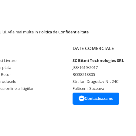
lui. Afla mai multe in
Politica de Confidentialitate
DATE COMERCIALE
S-302WF
si Livrare
SC Bitmi Technologies SRL
 plata
J33/1619/2017
e Retur
RO38218305
Produselor
Str. Ion Dragoslav Nr. 24C
a online a litigiilor
Falticeni, Suceava
Contacteaza-ne