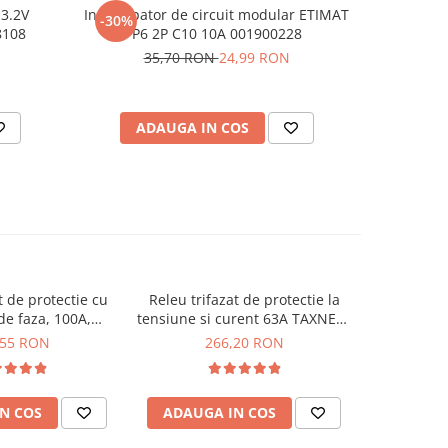
3.2V
Intrerupator de circuit modular ETIMAT
Osciloscop
-30%
-18%
8108
P6 2P C10 10A 001900228
35,70 RON
24,99 RON
61
ADAUGA IN COS
AD
t de protectie cu
Releu trifazat de protectie la
Releu Sma
e faza, 100A,
tensiune si curent 63A TAXNELE
tensiune
TXAPS3-100A
TVPS3-63
Taxne
,55 RON
266,20 RON
2
N COS
ADAUGA IN COS
ADAUG