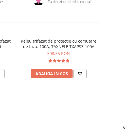
a*
Tu decizi cand ridici coletul!
fazat,
Releu trifazat de protectie cu comutare
Releu de p
t
de faza, 100A, TAXNELE TXAPS3-100A
cur
308,55 RON
ADAUGA IN COS
ADAU