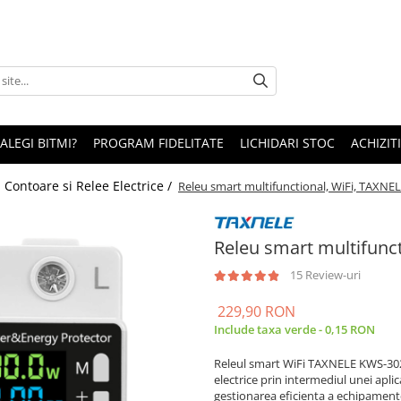
 ALEGI BITMI?
PROGRAM FIDELITATE
LICHIDARI STOC
ACHIZITI
/
Contoare si Relee Electrice /
Releu smart multifunctional, WiFi, TAXN
Releu smart multifunc
15 Review-uri
229,90 RON
Include taxa verde - 0,15 RON
Releul smart WiFi TAXNELE KWS-302W
electrice prin intermediul unei aplic
gestionarea eficienta a echipament