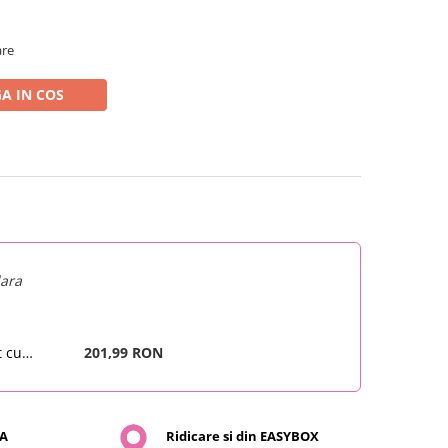
are
A IN COS
lara
t cu
201,99 RON
 si protectii
 11859
SA
Ridicare si din EASYBOX