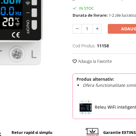
IN STOC
Durata de livrare:
1-2 zile lucrato
ADAUG
Cod Produs:
11158
Adauga la Favorite
Produs alternativ:
Ofera functionalitate simi
Releu WiFi inteligen
monitorizare energie
multiple 63A, Bitmi
Retur rapid si simplu
Garantie EXTIN