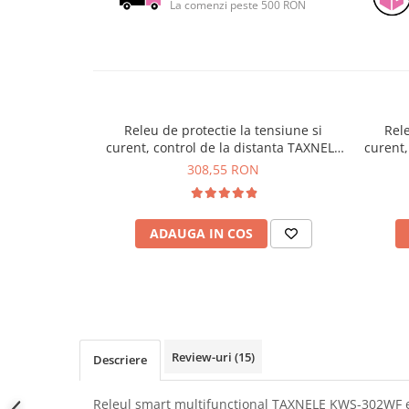
La comenzi peste 500 RON
SCHRACK TECHNIK
Seturi de Surubelnite
SAMSUNG
Cuttere
SUNKKO
Foarfeca Electrician
SANYO
Chei Dinamometrice
SUPERFIRE
Chei Fixe
Releu de protectie la tensiune si
Rele
SONOFF
Chei Reglabile
curent, control de la distanta TAXNELE
curent,
TERMOPASTY
Chei Combinate
TVPS1-63LW
308,55 RON
TOPDON
Chei Inelare cu Cot
TAXNELE
Rulete
TENPOWER
Nivele cu bula
ADAUGA IN COS
VICTOR
Truse de Scule
VETO PRO PAC
Scule Electrice
WEICON
Unelte Multifunctionale
WERA
Surubelnite Electrice
WIHA
Polizoare
Review-uri
(15)
Descriere
WAIT TOOLS
Masini de Gaurit si Insurubat
WEEEMAKE
Accesorii pentru Gaurit
Releul smart multifunctional TAXNELE KWS-302WF e