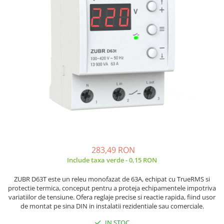
Placi de Expansiune
Tablouri Electrice
Chei Dinamometrice
Camere Termoviziune
JBC
Module Electronice
Accesorii Tablouri Electrice
Chei Fixe
JCD
Sublere
Senzori Electronici
Stabilizatoare de Tensiune
Chei Reglabile
JGNE
Micrometre
Componente Electronice
Chei Combinate
Convertoare de Tensiune
KEYESTUDIO
Chei Inelare cu Cot
Gadgets
KNIPEX
Banda Izolatoare
Rulete
KPS
Nivele cu bula
LG CHEM
Truse de Scule
LONGWEI
Scule Electrice
MESTEK
Unelte Multifunctionale
MICROBIT
Surubelnite Electrice
MURATA
283,49 RON
Polizoare
MOLICEL
Include taxa verde - 0,15 RON
Masini de Gaurit si Insurubat
MVAVA
ZUBR D63T este un releu monofazat de 63A, echipat cu TrueRMS si
Accesorii pentru Gaurit
OPTO-EDU
protectie termica, conceput pentru a proteja echipamentele impotriva
PIERGIACOMI
Burghie pentru Metal
variatiilor de tensiune. Ofera reglaje precise si reactie rapida, fiind usor
de montat pe sina DIN in instalatii rezidentiale sau comerciale.
RASPBERRY PI
Genti pentru Scule si Unelte
RUKO
IN STOC