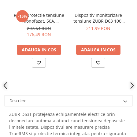
YAHBOOM
YATO
Releu protectie tensiune
Dispozitiv monitorizare
-15%
ZUBR
monofazat, 50A,
tensiune ZUBR D63 100-
el
TrueRMS, ZUBR D50t
420V IP20
207,64 RON
211,99 RON
176,49 RON
ADAUGA IN COS
ADAUGA IN COS
Descriere
ZUBR D63T protejeaza echipamentele electrice prin
deconectare automata atunci cand tensiunea depaseste
limitele setate. Dispozitivul are masurare precisa
TrueRMS si protectie termica integrata, pentru siguranta