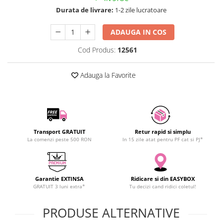
SCHRACK TECHNIK
Durata de livrare:
1-2 zile lucratoare
SAMSUNG
ADAUGA IN COS
SUNKKO
SANYO
Cod Produs:
12561
SUPERFIRE
SONOFF
Adauga la Favorite
TERMOPASTY
TOPDON
TAXNELE
TENPOWER
Transport GRATUIT
Retur rapid si simplu
VICTOR
La comenzi peste 500 RON
In 15 zile atat pentru PF cat si PJ*
VETO PRO PAC
WEICON
WERA
Garantie EXTINSA
Ridicare si din EASYBOX
GRATUIT 3 luni extra*
Tu decizi cand ridici coletul!
WIHA
WAIT TOOLS
PRODUSE ALTERNATIVE
WEEEMAKE