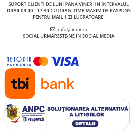
Vezi fisa tehnica
AICI
SUPORT CLIENTI
DE LUNI PANA VINERI IN INTERVALUL
Vezi exemplu diagrama de cablare
AICI
ORAR 09:00 - 17:30 CU DRAG. TIMP MAXIM DE RASPUNS
Vezi exemplu circuit electric
AICI
PENTRU MAIL 1 ZI LUCRATOARE.
Ce contine cutia?
info@bitmi.ro
SOCIAL
URMARESTE-NE IN SOCIAL MEDIA
1x Releu protectie tensiune ZUBR D63T 63A 230V
TrueRMS