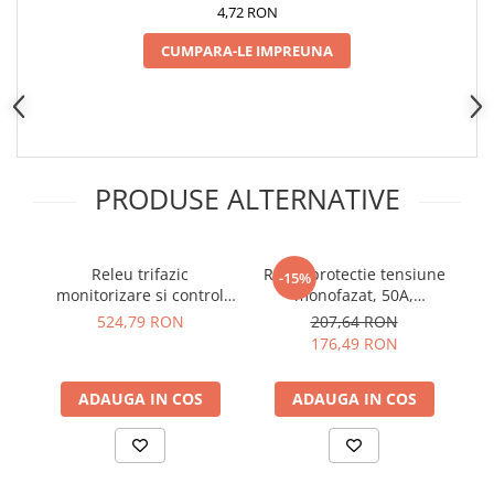
Placi de Expansiune
4,72 RON
Module Electronice
CUMPARA-LE IMPREUNA
Senzori Electronici
Componente Electronice
Gadgets
Electrice
PRODUSE ALTERNATIVE
Acumulatori si Baterii
Acumulatori
Releu trifazic
Releu protectie tensiune
Re
Baterii
-15%
monitorizare si control
monofazat, 50A,
e
Distributie Comutatie si Protectie
HRN-100 ETI 002470303
TrueRMS, ZUBR D50t
524,79 RON
207,64 RON
Contoare si Relee Electrice
176,49 RON
Sigurante Automate
Sigurante Fuzibile
ADAUGA IN COS
ADAUGA IN COS
Sigurante Diferentiale RCBO
Protectii diferentiale RCCB
Dispozitive AFDD detectare defect