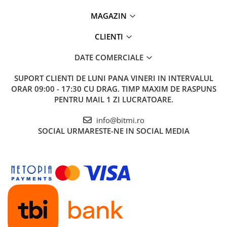
Pachet livrare:
releu (1 buc.), certificat de garantie,
MAGAZIN
pasaport tehnic, instructiuni (1 buc.), cutie de ambalaj (1
buc.)
CLIENTI
Vezi fisa tehnica
AICI
DATE COMERCIALE
Ce contine cutia?
SUPORT CLIENTI
DE LUNI PANA VINERI IN INTERVALUL
ORAR 09:00 - 17:30 CU DRAG. TIMP MAXIM DE RASPUNS
1x Releu de protectie tensiune trifazat ZUBR D6-40 Red
PENTRU MAIL 1 ZI LUCRATOARE.
3x40A 230/380V TrueRMS
info@bitmi.ro
SOCIAL
URMARESTE-NE IN SOCIAL MEDIA