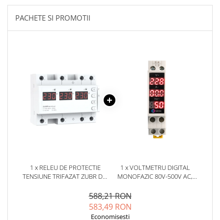
YAHBOOM
Burghie pentru Metal
PACHETE SI PROMOTII
YATO
Genti pentru Scule si Unelte
ZUBR
Electronica
Unelte pentru Electronica
Aparate de Sudura in Puncte
Microscoape Digitale
Osciloscoape Digitale
Generatoare de Semnal
Surse de Laborator
Statii de Lipit
Letcon
Accesorii pentru Lipit
1 x RELEU DE PROTECTIE
1 x VOLTMETRU DIGITAL
Surubelnite de Precizie
TENSIUNE TRIFAZAT ZUBR D6-
MONOFAZIC 80V-500V AC,
Clesti de Precizie
40 RED 3X40A 230/380V
BITMI 11860
TRUERMS
Kituri Electronice
588,21 RON
583,49 RON
Placi de Dezvoltare
Economisesti