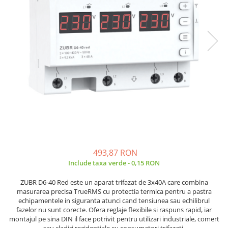
JBC
Termometre
JCD
Camere Termoviziune
JGNE
Sublere
KEYESTUDIO
Micrometre
KNIPEX
Scule si Unelte
KPS
Scule de Mana
LG CHEM
LONGWEI
Clesti de Taiat
MESTEK
Clesti pentru Dezizolat
MICROBIT
Clesti de Sertizare
MURATA
Clesti Multifunctionali
493,87 RON
MOLICEL
Clesti Papagal
Include taxa verde - 0,15 RON
MVAVA
Clesti Autoblocanti
ZUBR
D6-40
Red
este
un
aparat
trifazat
de
3x40A
care
combina
OPTO-EDU
Menghine
masurarea
precisa
TrueRMS
cu
protectia
termica
pentru
a
pastra
PIERGIACOMI
Clesti Electrician 1000V
echipamentele
in
siguranta
atunci
cand
tensiunea
sau
echilibrul
fazelor
nu
sunt
corecte.
Ofera
reglaje
flexibile
si
raspuns
rapid,
iar
RASPBERRY PI
Surubelnite Simple
montajul
pe
sina
DIN
il
face
potrivit
pentru
utilizari industriale
,
comert
RUKO
Surubelnite Electrician 1000V