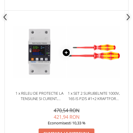
arc electric
Descarcatoare de Supratensiune
Contactoare
Blocuri de Distributie
Tablouri Electrice
Accesorii Tablouri Electrice
Stabilizatoare de Tensiune
Convertoare de Tensiune
Banda Izolatoare
Panouri Fotovoltaice
Smart Home
Intrerupatoare Smart
1 x RELEU DE PROTECTIE LA
1 x SET 2 SURUBELNITE 1000V,
TENSIUNE SI CURENT,
165 IS PZ/S #1+2 KRAFTFORM
Prize Inteligente
CONTROL DE LA DISTANTA
PLUS SERIA 100, WERA
TAXNELE TVPS1-63LW
05006470001
470,54 RON
Module Smart Home
421,94 RON
Camere Supraveghere
Economisesti 10,33 %
Iluminat