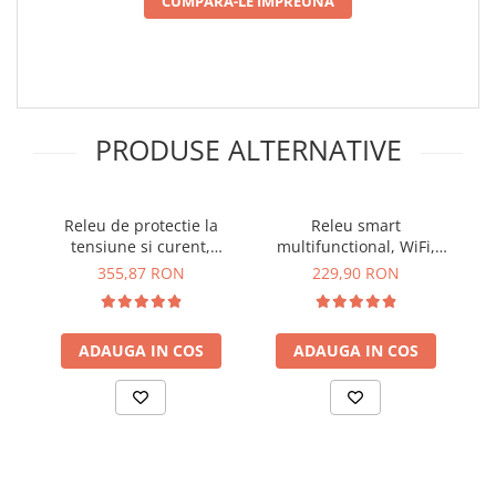
CUMPARA-LE IMPREUNA
Lanterne
Lanterne de Cap
Lanterne de Mana
Lampi Solare
Proiectoare LED
PRODUSE ALTERNATIVE
Aeroterme
Auto
Releu de protectie la
Releu smart
Re
Roboti de Pornire Auto
tensiune si curent,
multifunctional, WiFi,
Microscoape Biologice
control de la distanta,
TAXNELE KWS-302WF
355,87 RON
229,90 RON
TAXNELE TVPS1-80LW
ADAUGA IN COS
ADAUGA IN COS