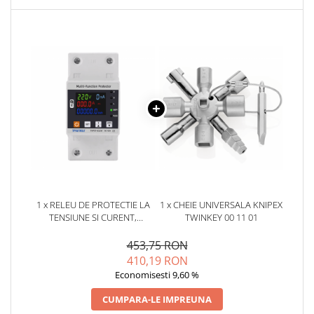
Placi de Expansiune
Module Electronice
Senzori Electronici
Componente Electronice
Gadgets
Electrice
Acumulatori si Baterii
Acumulatori
Baterii
Distributie Comutatie si Protectie
1 x RELEU DE PROTECTIE LA
1 x CHEIE UNIVERSALA KNIPEX
Contoare si Relee Electrice
TENSIUNE SI CURENT,
TWINKEY 00 11 01
CONTROL DE LA DISTANTA
Sigurante Automate
TAXNELE TVPS1-63LW
453,75 RON
Sigurante Fuzibile
410,19 RON
Sigurante Diferentiale RCBO
Economisesti 9,60 %
Protectii diferentiale RCCB
CUMPARA-LE IMPREUNA
Dispozitive AFDD detectare defect