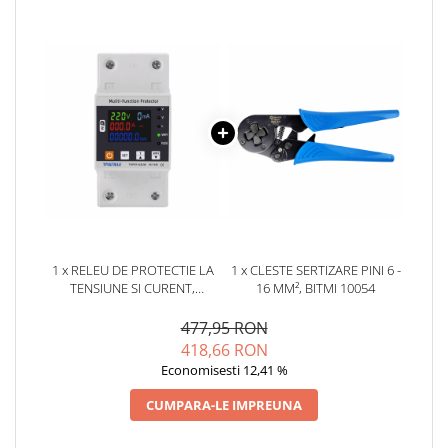
YAHBOOM
Burghie pentru Metal
YATO
Genti pentru Scule si Unelte
ZUBR
Electronica
Unelte pentru Electronica
Aparate de Sudura in Puncte
Microscoape Digitale
Osciloscoape Digitale
Generatoare de Semnal
Surse de Laborator
Statii de Lipit
1 x RELEU DE PROTECTIE LA
1 x CLESTE SERTIZARE PINI 6 -
TENSIUNE SI CURENT,
16 MM², BITMI 10054
Letcon
CONTROL DE LA DISTANTA
Accesorii pentru Lipit
TAXNELE TVPS1-63LW
477,95 RON
Surubelnite de Precizie
418,66 RON
Economisesti 12,41 %
Clesti de Precizie
Kituri Electronice
CUMPARA-LE IMPREUNA
Placi de Dezvoltare