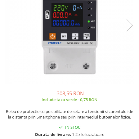
JBC
Termometre
JCD
Camere Termoviziune
JGNE
Sublere
KEYESTUDIO
Micrometre
KNIPEX
Scule si Unelte
KPS
Scule de Mana
LG CHEM
LONGWEI
Clesti de Taiat
MESTEK
Clesti pentru Dezizolat
MICROBIT
Clesti de Sertizare
MURATA
Clesti Multifunctionali
308,55 RON
MOLICEL
Clesti Papagal
Include taxa verde - 0,75 RON
MVAVA
Clesti Autoblocanti
Releu de protectie cu posibilitate de setare a tensiunii si curentului de
OPTO-EDU
Menghine
la distanta prin Smartphone sau prin intermediul butoanelor fizice.
PIERGIACOMI
Clesti Electrician 1000V
IN STOC
RASPBERRY PI
Surubelnite Simple
Durata de livrare:
1-2 zile lucratoare
RUKO
Surubelnite Electrician 1000V