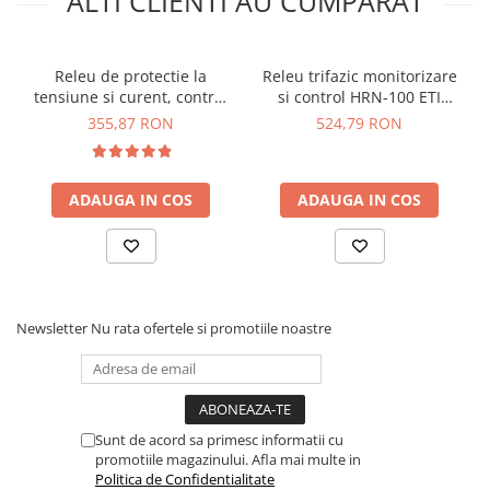
ALTI CLIENTI AU CUMPARAT
Tensiune operare:
140-300V AC
Setare curent:
1-63A (implicit 40)
Setare supratensiune:
230-300V AC (implicit 270)
Releu de protectie la
Releu trifazic monitorizare
Setare subtensiune:
140-210V AC (implicit 170)
tensiune si curent, control
si control HRN-100 ETI
Protectie scurgere curent:
10-99 mA (implicit 30mA)
de la distanta, TAXNELE
002470303
355,87 RON
524,79 RON
Precizie parametri:
2%
TVPS1-80LW
Setare delay restart:
1-500s (implicit 30s)
Protectie IP:
IP20
Temperatura operare:
-10 / 60°C
ADAUGA IN COS
ADAUGA IN COS
Conexiune frecventa router:
2.4 GHz
Module 18mm ocupate:
3
Greutate totala:
0.254 kg
Ce contine cutia?
Newsletter
Nu rata ofertele si promotiile noastre
1x Releu de protectie TAXNELE TVPS1-63LW
1x Manual de utilizare, disponibil
AICI
Sunt de acord sa primesc informatii cu
promotiile magazinului. Afla mai multe in
Politica de Confidentialitate