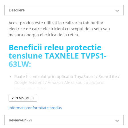
Descriere
Acest produs este utilizat la realizarea tablourilor
electrice de catre electricieni cu scopul de a seta sau
masura energia electrica de la retea.
Beneficii releu protectie
tensiune TAXNELE TVPS1-
63LW:
Poate fi controlat prin aplicatia TuyaSmart / SmartLife /
Google Asistent / Amazon Alexa sau cu ajutorul
butoanelor fizice
Asigura o siguranta sporita deoarece intrerupe in
VEZI MAI MULT
acelasi timp ambele fire de Faza si Nul fata de
modelele clasice care intrerup doar faza
Informatii conformitate produs
Are protectie la subtensiune, supratensiune,
supracurent, scurgere curent
Review-uri
(7)
Timpul de reconectare poate fi setat intre 1 si 500s