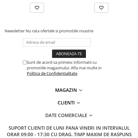
Lanterne
Lanterne de Cap
Lanterne de Mana
Lampi Solare
Newsletter
Nu rata ofertele si promotiile noastre
Proiectoare LED
Aeroterme
Auto
Sunt de acord sa primesc informatii cu
Roboti de Pornire Auto
promotiile magazinului. Afla mai multe in
Politica de Confidentialitate
Microscoape Biologice
MAGAZIN
CLIENTI
DATE COMERCIALE
SUPORT CLIENTI
DE LUNI PANA VINERI IN INTERVALUL
ORAR 09:00 - 17:30 CU DRAG. TIMP MAXIM DE RASPUNS