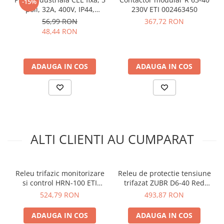
-15%
Dimensiune:
90 x 64 x 18mm
arc electric
poli, 32A, 400V, IP44,
230V ETI 002463450
Descarcatoare de Supratensiune
SCHRACK YY764532
56,99 RON
367,72 RON
Vezi fisa tehnica
AICI
Contactoare
48,44 RON
Blocuri de Distributie
Ce contine cutia?
Tablouri Electrice
ADAUGA IN COS
ADAUGA IN COS
Accesorii Tablouri Electrice
1x Releu monitorizare si control ETI 002471412
1x Manual de utilizare, disponibil
AICI
Stabilizatoare de Tensiune
Convertoare de Tensiune
Banda Izolatoare
Panouri Fotovoltaice
ALTI CLIENTI AU CUMPARAT
Smart Home
Intrerupatoare Smart
Prize Inteligente
Releu trifazic monitorizare
Releu de protectie tensiune
si control HRN-100 ETI
trifazat ZUBR D6-40 Red
Module Smart Home
002470303
3x40A 230/380V TrueRMS
524,79 RON
493,87 RON
Camere Supraveghere
ADAUGA IN COS
ADAUGA IN COS
Iluminat