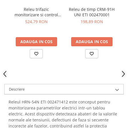
YAHBOOM
Burghie pentru Metal
Releu trifazic
Releu de timp CRM-91H
Re
YATO
Genti pentru Scule si Unelte
monitorizare si control
UNI ETI 002470001
ZUBR
HRN-100 ETI 002470303
524,79 RON
198,89 RON
Electronica
Unelte pentru Electronica
Aparate de Sudura in Puncte
ADAUGA IN COS
ADAUGA IN COS
Microscoape Digitale
Osciloscoape Digitale
Generatoare de Semnal
Surse de Laborator
Statii de Lipit
Letcon
Descriere
Accesorii pentru Lipit
Surubelnite de Precizie
Releul HRN-54N ETI 002471412 este conceput pentru
Clesti de Precizie
monitorizarea parametrilor electrici intr-un tablou
Kituri Electronice
electric. Acest dispozitiv detecteaza abateri de la valorile
normale ale tensiunii, defectiuni de faza si secvente
Placi de Dezvoltare
incorecte ale fazelor, contribuind astfel la protectia