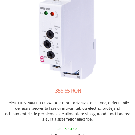
JBC
Termometre
JCD
Camere Termoviziune
JGNE
Sublere
KEYESTUDIO
Micrometre
KNIPEX
Scule si Unelte
KPS
Scule de Mana
LG CHEM
LONGWEI
Clesti de Taiat
MESTEK
Clesti pentru Dezizolat
MICROBIT
Clesti de Sertizare
MURATA
Clesti Multifunctionali
356,65 RON
MOLICEL
Clesti Papagal
MVAVA
Clesti Autoblocanti
Releul HRN-54N ETI 002471412 monitorizeaza tensiunea, defectiunile
de faza si secventa fazelor intr-un tablou electric, protejand
OPTO-EDU
Menghine
echipamentele de problemele de alimentare si asigurand functionarea
PIERGIACOMI
Clesti Electrician 1000V
sigura a sistemelor electrice.
RASPBERRY PI
Surubelnite Simple
IN STOC
RUKO
Surubelnite Electrician 1000V