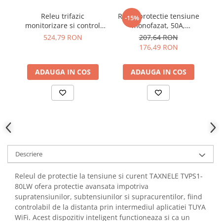
YAHBOOM
Burghie pentru Metal
Releu trifazic
Releu protectie tensiune
-15%
YATO
Genti pentru Scule si Unelte
monitorizare si control
monofazat, 50A,
ZUBR
HRN-100 ETI 002470303
TrueRMS, ZUBR D50t
524,79 RON
207,64 RON
Electronica
176,49 RON
Unelte pentru Electronica
Aparate de Sudura in Puncte
ADAUGA IN COS
ADAUGA IN COS
Microscoape Digitale
Osciloscoape Digitale
Generatoare de Semnal
Surse de Laborator
Statii de Lipit
Letcon
Descriere
Accesorii pentru Lipit
Surubelnite de Precizie
Releul de protectie la tensiune si curent TAXNELE TVPS1-
Clesti de Precizie
80LW ofera protectie avansata impotriva
Kituri Electronice
supratensiunilor, subtensiunilor si supracurentilor, fiind
controlabil de la distanta prin intermediul aplicatiei TUYA
Placi de Dezvoltare
WiFi. Acest dispozitiv inteligent functioneaza si ca un