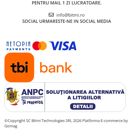
PENTRU MAIL 1 ZI LUCRATOARE.
Dimensiuni:
95 x 45 x 68
info@bitmi.ro
Ce contine cutia?
SOCIAL
URMARESTE-NE IN SOCIAL MEDIA
1x Releu de protectie la tensiune si curent, control de la
distanta TAXNELE TVPS1-80LW
1x Manual de utilizare, disponibil
AICI
©Copyright SC Bitmi Technologies SRL 2026
Platforma E-commerce by
Gomag