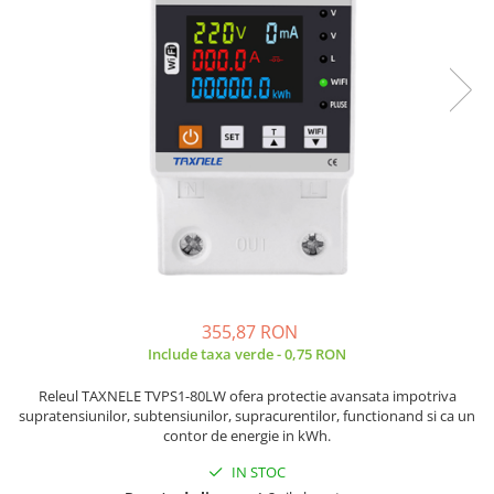
JBC
Termometre
JCD
Camere Termoviziune
JGNE
Sublere
KEYESTUDIO
Micrometre
KNIPEX
Scule si Unelte
KPS
Scule de Mana
LG CHEM
LONGWEI
Clesti de Taiat
MESTEK
Clesti pentru Dezizolat
MICROBIT
Clesti de Sertizare
MURATA
Clesti Multifunctionali
355,87 RON
MOLICEL
Clesti Papagal
Include taxa verde - 0,75 RON
MVAVA
Clesti Autoblocanti
Releul TAXNELE TVPS1-80LW ofera protectie avansata impotriva
OPTO-EDU
Menghine
supratensiunilor, subtensiunilor, supracurentilor, functionand si ca un
PIERGIACOMI
Clesti Electrician 1000V
contor de energie in kWh.
RASPBERRY PI
Surubelnite Simple
IN STOC
RUKO
Surubelnite Electrician 1000V