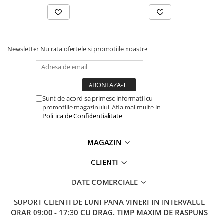
indiferent de locatie
Lanterne
Lanterne de Cap
Specificatii releu smart de
Lanterne de Mana
protectie, TAXNELE TVPS1-
Lampi Solare
Newsletter
Nu rata ofertele si promotiile noastre
80LW:
Proiectoare LED
Aeroterme
Tensiune nominala:
220V AC 50Hz
Auto
Tensiune operare:
140-300V AC
Sunt de acord sa primesc informatii cu
Roboti de Pornire Auto
Setare curent:
1-80A
promotiile magazinului. Afla mai multe in
Setare supratensiune:
230-300V AC (implicit 270)
Politica de Confidentialitate
Microscoape Biologice
Setare subtensiune:
140-210V AC (implicit 170)
Protectie scurgere curent:
10-99 mA (implicit 30mA)
MAGAZIN
Precizie parametri:
2%
Setare delay restart:
1-500s (implicit 30s)
CLIENTI
Protectie IP:
IP20
Temperatura operare:
-10 / 60°C
DATE COMERCIALE
Conexiune frecventa router:
2.4 GHz
Aplicatii:
TuyaSmart / SmartLife / Google Asistent /
SUPORT CLIENTI
DE LUNI PANA VINERI IN INTERVALUL
Amazon Alexa
ORAR 09:00 - 17:30 CU DRAG. TIMP MAXIM DE RASPUNS
Module 18mm ocupate:
3