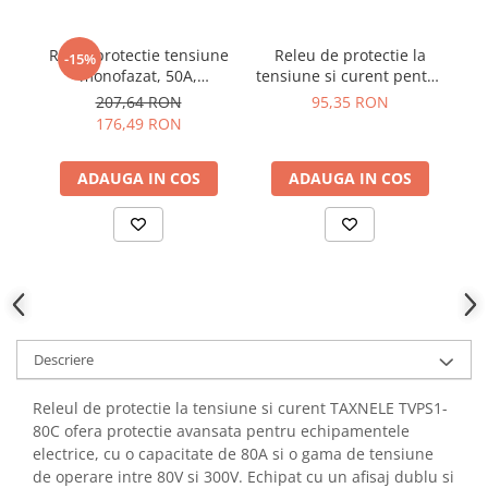
YAHBOOM
Burghie pentru Metal
YATO
Genti pentru Scule si Unelte
Releu protectie tensiune
Releu de protectie la
-15%
ZUBR
monofazat, 50A,
tensiune si curent pentru
p
Electronica
TrueRMS, ZUBR D50t
AC/DC 1-63A, Bitmi 11855
207,64 RON
95,35 RON
Unelte pentru Electronica
176,49 RON
Aparate de Sudura in Puncte
Microscoape Digitale
ADAUGA IN COS
ADAUGA IN COS
Osciloscoape Digitale
Generatoare de Semnal
Surse de Laborator
Statii de Lipit
Letcon
Accesorii pentru Lipit
Descriere
Surubelnite de Precizie
Clesti de Precizie
Releul de protectie la tensiune si curent TAXNELE TVPS1-
80C ofera protectie avansata pentru echipamentele
Kituri Electronice
electrice, cu o capacitate de 80A si o gama de tensiune
Placi de Dezvoltare
de operare intre 80V si 300V. Echipat cu un afisaj dublu si