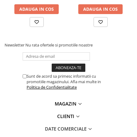
Lanterne
ADAUGA IN COS
ADAUGA IN COS
Tensiune nominala:
220V AC 50Hz
Lanterne de Cap
Tensiune operare:
80-300V AC
Lanterne de Mana
Setare curent:
1-80A
Lampi Solare
Setare supratensiune:
230-300V AC
Setare subtensiune:
80-210V AC
Proiectoare LED
Precizie parametri:
2%
Newsletter
Nu rata ofertele si promotiile noastre
Aeroterme
Protectie IP:
IP20
Auto
Temperatura operare:
-10 / 50°C
Module 18mm ocupate:
2
Roboti de Pornire Auto
Dimensiune:
85 x 65 x 35 mm
Microscoape Biologice
Sunt de acord sa primesc informatii cu
Ce contine cutia?
promotiile magazinului. Afla mai multe in
Politica de Confidentialitate
1x Releu de protectie la tensiune si curent, TAXNELE
TVPS1-80C
MAGAZIN
CLIENTI
DATE COMERCIALE