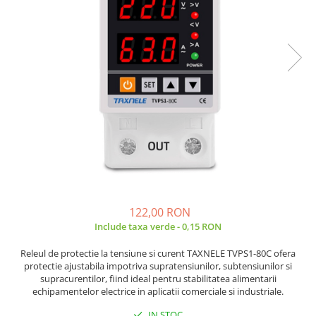
JBC
Termometre
JCD
Camere Termoviziune
JGNE
Sublere
KEYESTUDIO
Micrometre
KNIPEX
Scule si Unelte
KPS
Scule de Mana
LG CHEM
LONGWEI
Clesti de Taiat
MESTEK
Clesti pentru Dezizolat
MICROBIT
Clesti de Sertizare
MURATA
Clesti Multifunctionali
122,00 RON
MOLICEL
Clesti Papagal
Include taxa verde - 0,15 RON
MVAVA
Clesti Autoblocanti
Releul de protectie la tensiune si curent TAXNELE TVPS1-80C ofera
OPTO-EDU
Menghine
protectie ajustabila impotriva supratensiunilor, subtensiunilor si
PIERGIACOMI
Clesti Electrician 1000V
supracurentilor, fiind ideal pentru stabilitatea alimentarii
RASPBERRY PI
echipamentelor electrice in aplicatii comerciale si industriale.
Surubelnite Simple
RUKO
Surubelnite Electrician 1000V
IN STOC