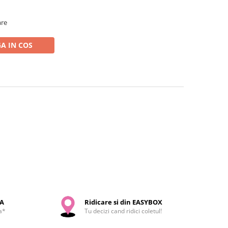
are
A IN COS
SA
Ridicare si din EASYBOX
a*
Tu decizi cand ridici coletul!