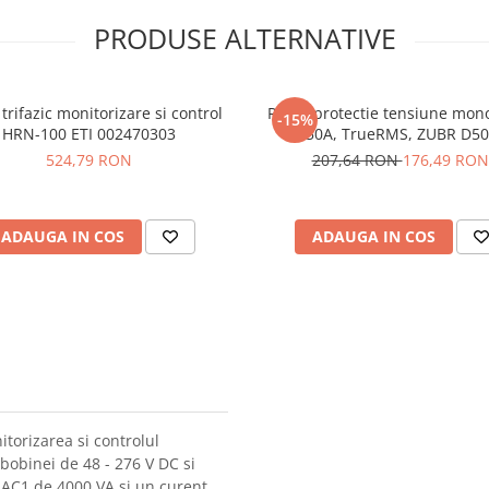
PRODUSE ALTERNATIVE
trifazic monitorizare si control
Releu protectie tensiune mono
-15%
HRN-100 ETI 002470303
50A, TrueRMS, ZUBR D50
524,79 RON
207,64 RON
176,49 RON
ADAUGA IN COS
ADAUGA IN COS
torizarea si controlul
bobinei de 48 - 276 V DC si
 AC1 de 4000 VA si un curent