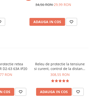
34,56 RON
29,99 RON
ADAUGA IN COS
AD
protectie retea
Releu de protectie la tensiune
Releu de p
R D2-63 63A IP20
si curent, control de la distanta
si curent, c
TAXNELE TVPS1-63LW
TAXNE
,77 RON
308,55 RON
3
N COS
ADAUGA IN COS
ADAUG