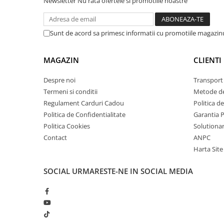
Newsletter
Nu rata ofertele si promotiile noastre
arc electric
Descarcatoare de Supratensiune
Contactoare
Sunt de acord sa primesc informatii cu promotiile magazinu
Blocuri de Distributie
Tablouri Electrice
MAGAZIN
CLIENTI
Accesorii Tablouri Electrice
Despre noi
Transport 
Stabilizatoare de Tensiune
Termeni si conditii
Metode de
Convertoare de Tensiune
Regulament Carduri Cadou
Politica d
Banda Izolatoare
Politica de Confidentialitate
Garantia 
Politica Cookies
Solutionare
Panouri Fotovoltaice
Contact
ANPC
Smart Home
Harta Site
Intrerupatoare Smart
Prize Inteligente
SOCIAL
URMARESTE-NE IN SOCIAL MEDIA
Module Smart Home
Camere Supraveghere
Iluminat