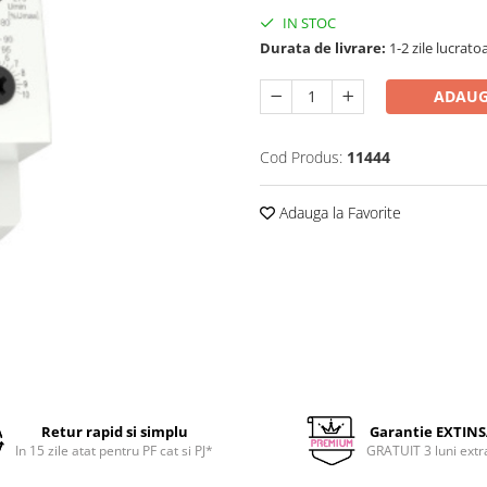
IN STOC
Durata de livrare:
1-2 zile lucrato
ADAUG
Cod Produs:
11444
Adauga la Favorite
Retur rapid si simplu
Garantie EXTIN
In 15 zile atat pentru PF cat si PJ*
GRATUIT 3 luni extr