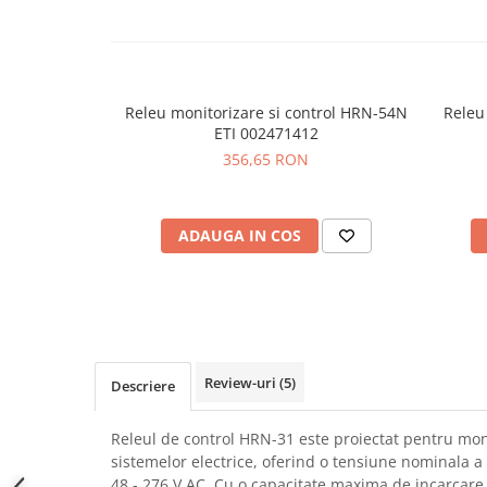
SCHRACK TECHNIK
Seturi de Surubelnite
SAMSUNG
Cuttere
SUNKKO
Foarfeca Electrician
SANYO
Chei Dinamometrice
Releu monitorizare si control HRN-54N
Releu 
SUPERFIRE
ETI 002471412
Chei Fixe
356,65 RON
SONOFF
Chei Reglabile
TERMOPASTY
Chei Combinate
TOPDON
Chei Inelare cu Cot
ADAUGA IN COS
TAXNELE
Rulete
TENPOWER
Nivele cu bula
VICTOR
Truse de Scule
VETO PRO PAC
Scule Electrice
WEICON
Unelte Multifunctionale
Review-uri
(5)
WERA
Descriere
Surubelnite Electrice
WIHA
Polizoare
Releul de control HRN-31 este proiectat pentru moni
WAIT TOOLS
Masini de Gaurit si Insurubat
sistemelor electrice, oferind o tensiune nominala a 
WEEEMAKE
Accesorii pentru Gaurit
48 - 276 V AC. Cu o capacitate maxima de incarcare