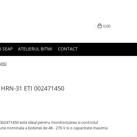
0,00
I SEAP
ATELIERUL BITMI
CONTACT
1450
e HRN-31 ETI 002471450
002471450 este ideal pentru monitorizarea si controlul
siune nominala a bobinei de 48 - 276 V si o capacitate maxima