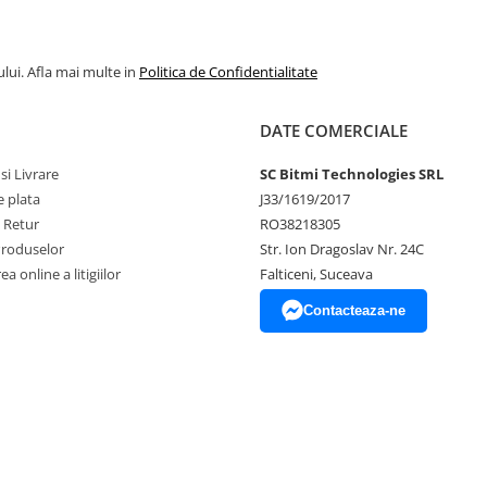
lui. Afla mai multe in
Politica de Confidentialitate
DATE COMERCIALE
si Livrare
SC Bitmi Technologies SRL
 plata
J33/1619/2017
e Retur
RO38218305
Produselor
Str. Ion Dragoslav Nr. 24C
a online a litigiilor
Falticeni, Suceava
Contacteaza-ne