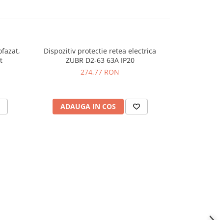
fazat,
Dispozitiv protectie retea electrica
Releu contro
t
ZUBR D2-63 63A IP20
274,77 RON
ADAUGA IN COS
ADAU