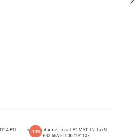
FR.4 ETI
Intrerupator de circuit ETIMAT 1N 1p+N
Intrerupat
-13%
B32 6kA ETI 002191107