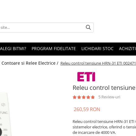
 ALEGI BITMI?
PROGRAM FIDELITATE
LICHIDARI STOC
ACHIZITI
/
Contoare si Relee Electrice /
Releu control tensiune HRN-31 ETI 00247
Releu control tensiun
5 Review-uri
260,59 RON
Releu control tensiune HRN-31 ETI 
sistemelor electrice, oferind o ten
de incarcare de 4000 VA.