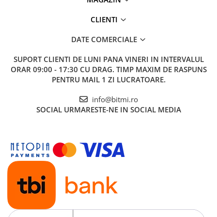
Vezi fisa tehnica
AICI
CLIENTI
Ce contine cutia?
DATE COMERCIALE
SUPORT CLIENTI
DE LUNI PANA VINERI IN INTERVALUL
1x Modul protectie retea electrica ZUBR MF2-63 Red IP20
ORAR 09:00 - 17:30 CU DRAG. TIMP MAXIM DE RASPUNS
TrueRMS
PENTRU MAIL 1 ZI LUCRATOARE.
info@bitmi.ro
SOCIAL
URMARESTE-NE IN SOCIAL MEDIA