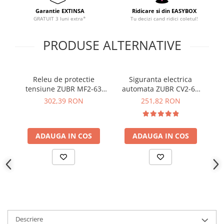
YAHBOOM
Garantie EXTINSA
Ridicare si din EASYBOX
YATO
GRATUIT 3 luni extra*
Tu decizi cand ridici coletul!
ZUBR
PRODUSE ALTERNATIVE
Releu de protectie
Siguranta electrica
M
tensiune ZUBR MF2-63
automata ZUBR CV2-63
pr
63A monofazat
Red cu functie TrueRMS
302,39 RON
251,82 RON
ADAUGA IN COS
ADAUGA IN COS
Descriere