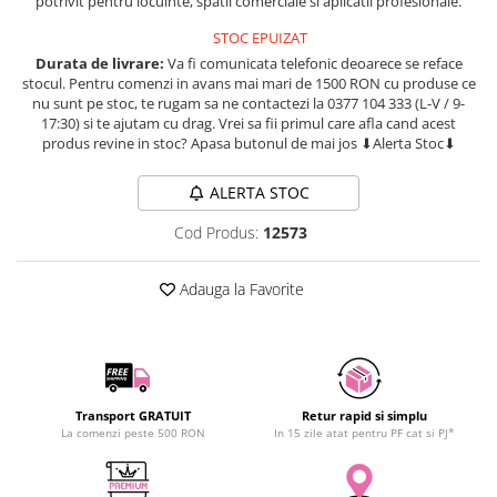
potrivit
pentru
locuinte,
spatii
comerciale
si
aplicatii
profesionale.
SCHRACK TECHNIK
STOC EPUIZAT
SAMSUNG
Durata de livrare:
Va fi comunicata telefonic deoarece se reface
SUNKKO
stocul. Pentru comenzi in avans mai mari de 1500 RON cu produse ce
nu sunt pe stoc, te rugam sa ne contactezi la 0377 104 333 (L-V / 9-
SANYO
17:30) si te ajutam cu drag. Vrei sa fii primul care afla cand acest
SUPERFIRE
produs revine in stoc? Apasa butonul de mai jos ⬇Alerta Stoc⬇
SONOFF
TERMOPASTY
ALERTA STOC
TOPDON
Cod Produs:
12573
TAXNELE
TENPOWER
Adauga la Favorite
VICTOR
VETO PRO PAC
WEICON
WERA
Transport GRATUIT
Retur rapid si simplu
WIHA
La comenzi peste 500 RON
In 15 zile atat pentru PF cat si PJ*
WAIT TOOLS
WEEEMAKE