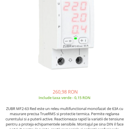
Placi de Expansiune
Tablouri Electrice
Chei Dinamometrice
Camere Termoviziune
JBC
Module Electronice
Accesorii Tablouri Electrice
Chei Fixe
JCD
Sublere
Senzori Electronici
Stabilizatoare de Tensiune
Chei Reglabile
JGNE
Micrometre
Componente Electronice
Chei Combinate
Convertoare de Tensiune
KEYESTUDIO
Chei Inelare cu Cot
Gadgets
KNIPEX
Banda Izolatoare
Rulete
KPS
Nivele cu bula
LG CHEM
Truse de Scule
LONGWEI
Scule Electrice
MESTEK
Unelte Multifunctionale
MICROBIT
Surubelnite Electrice
MURATA
Polizoare
MOLICEL
260,98 RON
Masini de Gaurit si Insurubat
MVAVA
Include taxa verde - 0,15 RON
Accesorii pentru Gaurit
OPTO-EDU
ZUBR
MF2-63
Red
este
un
releu
multifunctional
monofazat
de
63A
cu
PIERGIACOMI
Burghie pentru Metal
masurare
precisa
TrueRMS
si
protectie
termica.
Permite
reglarea
RASPBERRY PI
curentului
si
a
puterii
active.
Reactioneaza
rapid
la
variatii
de
tensiune
Genti pentru Scule si Unelte
pentru
a
proteja
echipamentele
sensibile.
Montajul
pe
sina
DIN
il
face
RUKO