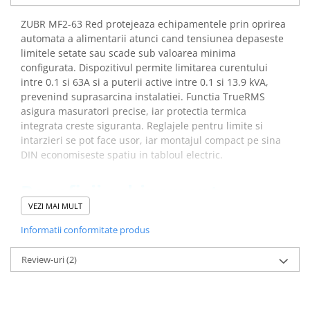
ZUBR MF2-63 Red protejeaza echipamentele prin oprirea
automata a alimentarii atunci cand tensiunea depaseste
limitele setate sau scade sub valoarea minima
configurata. Dispozitivul permite limitarea curentului
intre 0.1 si 63A si a puterii active intre 0.1 si 13.9 kVA,
prevenind suprasarcina instalatiei. Functia TrueRMS
asigura masuratori precise, iar protectia termica
integrata creste siguranta. Reglajele pentru limite si
intarzieri se pot face usor, iar montajul compact pe sina
DIN economiseste spatiu in tabloul electric.
Beneficii echipament
protectie retea ZUBR MF2-63
VEZI MAI MULT
Red IP20:
Informatii conformitate produs
Asigura protectia echipamentelor prin oprirea
Review-uri
(2)
alimentarii la tensiune instabila
Permite prevenirea suprasarcinii prin reglarea
curentului maxim intre 0.1 si 63A
Imbunatateste siguranta retelei prin limitarea puterii