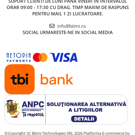
SUPORT CLIENTI
DE LUNI PANA VINERI IN INTERVALUL
ORAR 09:00 - 17:30 CU DRAG. TIMP MAXIM DE RASPUNS
Vezi fisa tehnica
AICI
PENTRU MAIL 1 ZI LUCRATOARE.
Vezi exemplu diagrama de cablare
AICI
Vezi exemplu circuit electric
AICI
info@bitmi.ro
SOCIAL
URMARESTE-NE IN SOCIAL MEDIA
Ce contine cutia?
1x Releu de protectie retea electrica ZUBR D50 50A 230V
©Copyright SC Bitmi Technologies SRL 2026
Platforma E-commerce by