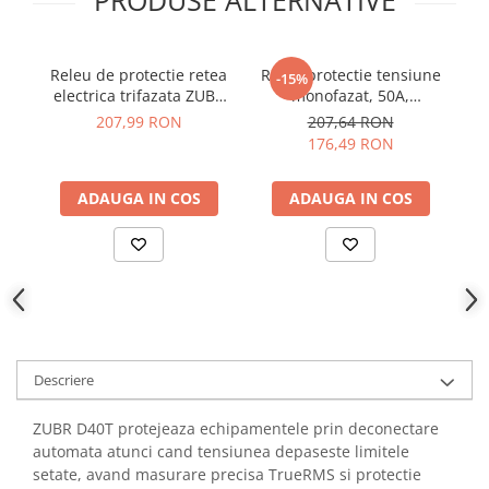
PRODUSE ALTERNATIVE
YAHBOOM
Burghie pentru Metal
YATO
Genti pentru Scule si Unelte
ZUBR
Releu de protectie retea
Releu protectie tensiune
-15%
Electronica
electrica trifazata ZUBR
monofazat, 50A,
Unelte pentru Electronica
3F 5A 230/380V TrueRMS
TrueRMS, ZUBR D50t
su
207,99 RON
207,64 RON
176,49 RON
Aparate de Sudura in Puncte
Microscoape Digitale
ADAUGA IN COS
ADAUGA IN COS
Osciloscoape Digitale
Generatoare de Semnal
Surse de Laborator
Statii de Lipit
Letcon
Accesorii pentru Lipit
Surubelnite de Precizie
Descriere
Clesti de Precizie
ZUBR D40T protejeaza echipamentele prin deconectare
Kituri Electronice
automata atunci cand tensiunea depaseste limitele
Placi de Dezvoltare
setate, avand masurare precisa TrueRMS si protectie