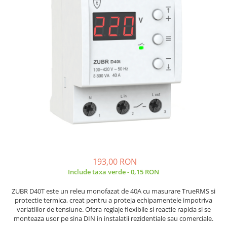
JBC
Termometre
JCD
Camere Termoviziune
JGNE
Sublere
KEYESTUDIO
Micrometre
KNIPEX
Scule si Unelte
KPS
Scule de Mana
LG CHEM
LONGWEI
Clesti de Taiat
MESTEK
Clesti pentru Dezizolat
MICROBIT
Clesti de Sertizare
MURATA
Clesti Multifunctionali
MOLICEL
Clesti Papagal
193,00 RON
MVAVA
Clesti Autoblocanti
Include taxa verde - 0,15 RON
OPTO-EDU
Menghine
ZUBR D40T este un releu monofazat de 40A cu masurare TrueRMS si
PIERGIACOMI
Clesti Electrician 1000V
protectie termica, creat pentru a proteja echipamentele impotriva
RASPBERRY PI
variatiilor de tensiune. Ofera reglaje flexibile si reactie rapida si se
Surubelnite Simple
monteaza usor pe sina DIN in instalatii rezidentiale sau comerciale.
RUKO
Surubelnite Electrician 1000V