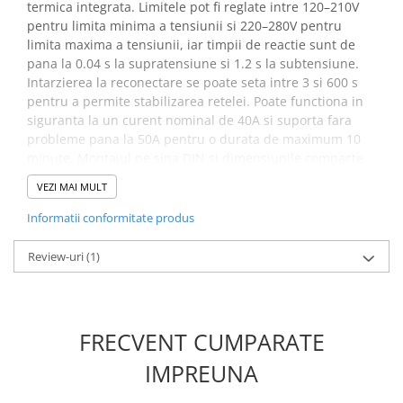
termica integrata. Limitele pot fi reglate intre 120–210V
Placi de Expansiune
pentru limita minima a tensiunii si 220–280V pentru
Module Electronice
limita maxima a tensiunii, iar timpii de reactie sunt de
pana la 0.04 s la supratensiune si 1.2 s la subtensiune.
Senzori Electronici
Intarzierea la reconectare se poate seta intre 3 si 600 s
Componente Electronice
pentru a permite stabilizarea retelei. Poate functiona in
siguranta la un curent nominal de 40A si suporta fara
Gadgets
probleme pana la 50A pentru o durata de maximum 10
Electrice
minute. Montajul pe sina DIN si dimensiunile compacte
Acumulatori si Baterii
permit integrarea usoara in tabloul electric.
VEZI MAI MULT
Acumulatori
Beneficii releu de protectie
Informatii conformitate produs
Baterii
tensiune ZUBR D40T 40A
Distributie Comutatie si Protectie
Review-uri
(1)
TrueRMS:
Contoare si Relee Electrice
Sigurante Automate
Protejeaza echipamentele impotriva variatiilor de
tensiune prin deconectarea automata
Sigurante Fuzibile
FRECVENT CUMPARATE
Permite reglajul precis al limitelor de tensiune cu
Sigurante Diferentiale RCBO
ajutorul afisajului digital
IMPREUNA
Protectii diferentiale RCCB
Ofera timp de reactie ultra-rapid datorita circuitului
Dispozitive AFDD detectare defect
optimizat