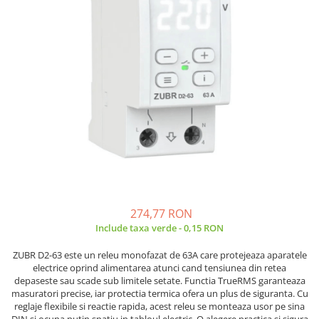
JBC
Termometre
JCD
Camere Termoviziune
JGNE
Sublere
KEYESTUDIO
Micrometre
KNIPEX
Scule si Unelte
KPS
Scule de Mana
LG CHEM
LONGWEI
Clesti de Taiat
MESTEK
Clesti pentru Dezizolat
MICROBIT
Clesti de Sertizare
MURATA
Clesti Multifunctionali
274,77 RON
MOLICEL
Clesti Papagal
Include taxa verde - 0,15 RON
MVAVA
Clesti Autoblocanti
ZUBR D2-63 este un releu monofazat de 63A care protejeaza aparatele
OPTO-EDU
Menghine
electrice oprind alimentarea atunci cand tensiunea din retea
PIERGIACOMI
Clesti Electrician 1000V
depaseste sau scade sub limitele setate. Functia TrueRMS garanteaza
masuratori precise, iar protectia termica ofera un plus de siguranta. Cu
RASPBERRY PI
Surubelnite Simple
reglaje flexibile si reactie rapida, acest releu se monteaza usor pe sina
RUKO
Surubelnite Electrician 1000V