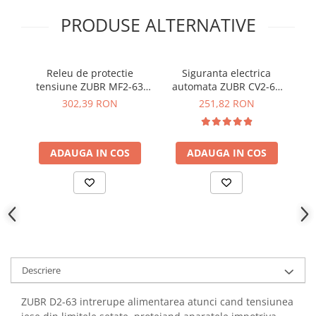
YAHBOOM
Burghie pentru Metal
PRODUSE ALTERNATIVE
YATO
Genti pentru Scule si Unelte
ZUBR
Electronica
Releu de protectie
Siguranta electrica
Re
Unelte pentru Electronica
tensiune ZUBR MF2-63
automata ZUBR CV2-63
Aparate de Sudura in Puncte
63A monofazat
Red cu functie TrueRMS
302,39 RON
251,82 RON
Microscoape Digitale
Osciloscoape Digitale
Generatoare de Semnal
ADAUGA IN COS
ADAUGA IN COS
Surse de Laborator
Statii de Lipit
Letcon
Accesorii pentru Lipit
Surubelnite de Precizie
Clesti de Precizie
Descriere
Kituri Electronice
ZUBR D2-63 intrerupe alimentarea atunci cand tensiunea
Placi de Dezvoltare