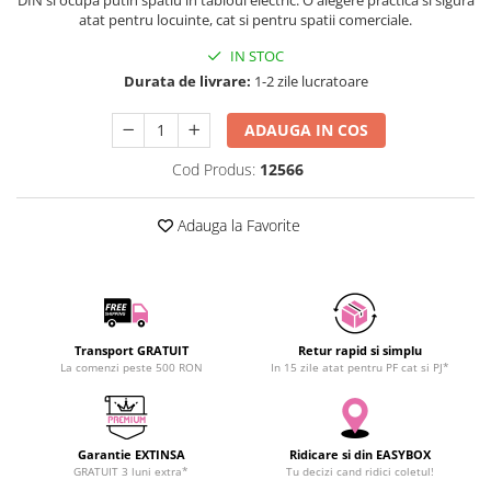
DIN si ocupa putin spatiu in tabloul electric. O alegere practica si sigura
SCHRACK TECHNIK
atat pentru locuinte, cat si pentru spatii comerciale.
Seturi de Surubelnite
SAMSUNG
Cuttere
IN STOC
SUNKKO
Foarfeca Electrician
Durata de livrare:
1-2 zile lucratoare
SANYO
Chei Dinamometrice
ADAUGA IN COS
SUPERFIRE
Chei Fixe
SONOFF
Chei Reglabile
Cod Produs:
12566
TERMOPASTY
Chei Combinate
TOPDON
Chei Inelare cu Cot
Adauga la Favorite
TAXNELE
Rulete
TENPOWER
Nivele cu bula
VICTOR
Truse de Scule
VETO PRO PAC
Scule Electrice
Transport GRATUIT
Retur rapid si simplu
WEICON
Unelte Multifunctionale
La comenzi peste 500 RON
In 15 zile atat pentru PF cat si PJ*
WERA
Surubelnite Electrice
WIHA
Polizoare
WAIT TOOLS
Masini de Gaurit si Insurubat
Garantie EXTINSA
Ridicare si din EASYBOX
GRATUIT 3 luni extra*
Tu decizi cand ridici coletul!
WEEEMAKE
Accesorii pentru Gaurit