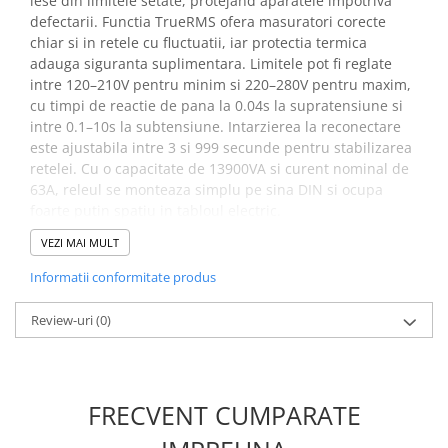
iese din limitele setate, protejand aparatele impotriva
Placi de Expansiune
defectarii. Functia TrueRMS ofera masuratori corecte
Module Electronice
chiar si in retele cu fluctuatii, iar protectia termica
adauga siguranta suplimentara. Limitele pot fi reglate
Senzori Electronici
intre 120–210V pentru minim si 220–280V pentru maxim,
Componente Electronice
cu timpi de reactie de pana la 0.04s la supratensiune si
intre 0.1–10s la subtensiune. Intarzierea la reconectare
Gadgets
este ajustabila intre 3 si 999 secunde pentru stabilizarea
Electrice
retelei. Cu o capacitate de 13900VA si curent nominal de
63A, releul se monteaza simplu pe sina DIN si ocupa
Acumulatori si Baterii
foarte putin spatiu in tabloul electric.
Acumulatori
VEZI MAI MULT
Baterii
Beneficii releu protectie
Distributie Comutatie si Protectie
Informatii conformitate produs
tensiune ZUBR D2-63 63A
Contoare si Relee Electrice
TrueRMS:
Review-uri
(0)
Sigurante Automate
Protejeaza echipamentele impotriva variatiilor de
Sigurante Fuzibile
tensiune prin deconectarea automata
Sigurante Diferentiale RCBO
Permite reglaj precis al limitelor de tensiune cu
FRECVENT CUMPARATE
Protectii diferentiale RCCB
ajutorul afisajului digital
Ofera timp de reactie ultra-rapid datorita circuitului
Dispozitive AFDD detectare defect