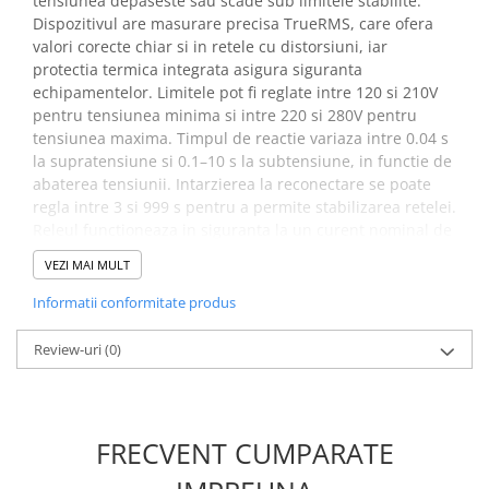
tensiunea depaseste sau scade sub limitele stabilite.
Placi de Expansiune
Dispozitivul are masurare precisa TrueRMS, care ofera
Module Electronice
valori corecte chiar si in retele cu distorsiuni, iar
protectia termica integrata asigura siguranta
Senzori Electronici
echipamentelor. Limitele pot fi reglate intre 120 si 210V
Componente Electronice
pentru tensiunea minima si intre 220 si 280V pentru
tensiunea maxima. Timpul de reactie variaza intre 0.04 s
Gadgets
la supratensiune si 0.1–10 s la subtensiune, in functie de
Electrice
abaterea tensiunii. Intarzierea la reconectare se poate
regla intre 3 si 999 s pentru a permite stabilizarea retelei.
Acumulatori si Baterii
Releul functioneaza in siguranta la un curent nominal de
Acumulatori
50A si suporta fara probleme o putere maxima de
VEZI MAI MULT
Baterii
11000VA. Montajul pe sina DIN este rapid si ocupa putin
spatiu in tabloul electric.
Distributie Comutatie si Protectie
Informatii conformitate produs
Contoare si Relee Electrice
Beneficii dispozitiv protectie
Review-uri
(0)
Sigurante Automate
electrica ZUBR D2-50 50A
Sigurante Fuzibile
IP20:
Sigurante Diferentiale RCBO
FRECVENT CUMPARATE
Protectii diferentiale RCCB
Optimizeaza spatiul in tabloul electric prin
dimensiunea compacta
Dispozitive AFDD detectare defect