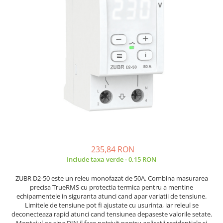
JBC
Termometre
JCD
Camere Termoviziune
JGNE
Sublere
KEYESTUDIO
Micrometre
KNIPEX
Scule si Unelte
KPS
Scule de Mana
LG CHEM
LONGWEI
Clesti de Taiat
MESTEK
Clesti pentru Dezizolat
MICROBIT
Clesti de Sertizare
MURATA
Clesti Multifunctionali
235,84 RON
MOLICEL
Clesti Papagal
Include taxa verde - 0,15 RON
MVAVA
Clesti Autoblocanti
ZUBR D2-50 este un releu monofazat de 50A. Combina masurarea
OPTO-EDU
Menghine
precisa TrueRMS cu protectia termica pentru a mentine
PIERGIACOMI
Clesti Electrician 1000V
echipamentele in siguranta atunci cand apar variatii de tensiune.
Limitele de tensiune pot fi ajustate cu usurinta, iar releul se
RASPBERRY PI
Surubelnite Simple
deconecteaza rapid atunci cand tensiunea depaseste valorile setate.
RUKO
Surubelnite Electrician 1000V