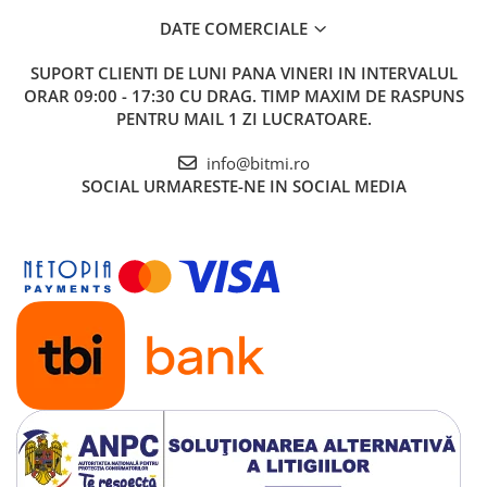
tehnic, instructiuni, cutie ambalaj
DATE COMERCIALE
Vezi fisa tehnica
AICI
SUPORT CLIENTI
DE LUNI PANA VINERI IN INTERVALUL
ORAR 09:00 - 17:30 CU DRAG. TIMP MAXIM DE RASPUNS
Ce contine cutia?
PENTRU MAIL 1 ZI LUCRATOARE.
info@bitmi.ro
1x Aparat protectie supratensiune si subtensiune ZUBR
SOCIAL
URMARESTE-NE IN SOCIAL MEDIA
D2-50 TrueRMS