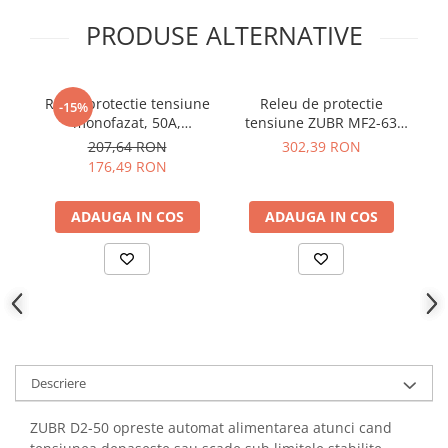
YAHBOOM
Burghie pentru Metal
PRODUSE ALTERNATIVE
YATO
Genti pentru Scule si Unelte
ZUBR
Electronica
Releu protectie tensiune
Releu de protectie
Unelte pentru Electronica
-15%
monofazat, 50A,
tensiune ZUBR MF2-63
a
Aparate de Sudura in Puncte
TrueRMS, ZUBR D50t
63A monofazat
R
207,64 RON
302,39 RON
Microscoape Digitale
176,49 RON
Osciloscoape Digitale
Generatoare de Semnal
ADAUGA IN COS
ADAUGA IN COS
Surse de Laborator
Statii de Lipit
Letcon
Accesorii pentru Lipit
Surubelnite de Precizie
Clesti de Precizie
Descriere
Kituri Electronice
ZUBR D2-50 opreste automat alimentarea atunci cand
Placi de Dezvoltare