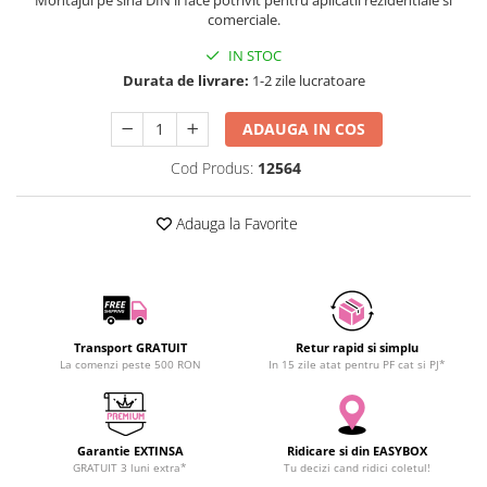
Montajul pe sina DIN il face potrivit pentru aplicatii rezidentiale si
SCHRACK TECHNIK
comerciale.
Seturi de Surubelnite
SAMSUNG
Cuttere
IN STOC
SUNKKO
Foarfeca Electrician
Durata de livrare:
1-2 zile lucratoare
SANYO
Chei Dinamometrice
ADAUGA IN COS
SUPERFIRE
Chei Fixe
SONOFF
Chei Reglabile
Cod Produs:
12564
TERMOPASTY
Chei Combinate
TOPDON
Chei Inelare cu Cot
Adauga la Favorite
TAXNELE
Rulete
TENPOWER
Nivele cu bula
VICTOR
Truse de Scule
VETO PRO PAC
Scule Electrice
Transport GRATUIT
Retur rapid si simplu
WEICON
Unelte Multifunctionale
La comenzi peste 500 RON
In 15 zile atat pentru PF cat si PJ*
WERA
Surubelnite Electrice
WIHA
Polizoare
WAIT TOOLS
Masini de Gaurit si Insurubat
Garantie EXTINSA
Ridicare si din EASYBOX
GRATUIT 3 luni extra*
Tu decizi cand ridici coletul!
WEEEMAKE
Accesorii pentru Gaurit