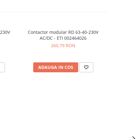
-230V
Contactor modular RD 63-40-230V
Contactor m
AC/DC - ETI 002464026
260,79 RON
ADAUGA IN COS
ADAU