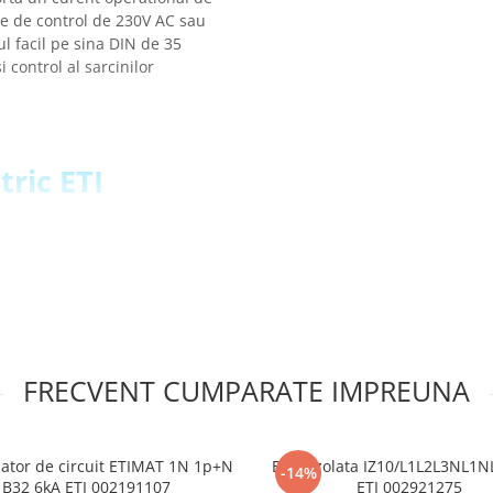
ne de control de 230V AC sau
 facil pe sina DIN de 35
 control al sarcinilor
tric ETI
FRECVENT CUMPARATE IMPREUNA
pator de circuit ETIMAT 1N 1p+N
Bara izolata IZ10/L1L2L3NL1
-14%
B32 6kA ETI 002191107
ETI 002921275