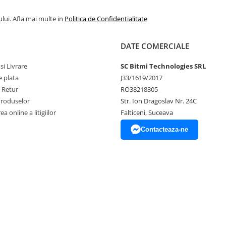
lui. Afla mai multe in
Politica de Confidentialitate
DATE COMERCIALE
si Livrare
SC Bitmi Technologies SRL
 plata
J33/1619/2017
e Retur
RO38218305
Produselor
Str. Ion Dragoslav Nr. 24C
a online a litigiilor
Falticeni, Suceava
Contacteaza-ne