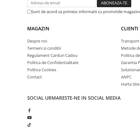
arc electric
Descarcatoare de Supratensiune
Sunt de acord sa primesc informatii cu promotiile magazinu
Contactoare
Blocuri de Distributie
MAGAZIN
CLIENTI
Tablouri Electrice
Despre noi
Transport 
Accesorii Tablouri Electrice
Termeni si conditii
Metode de
Stabilizatoare de Tensiune
Regulament Carduri Cadou
Politica d
Convertoare de Tensiune
Politica de Confidentialitate
Garantia 
Politica Cookies
Solutionare
Banda Izolatoare
Contact
ANPC
Panouri Fotovoltaice
Harta Site
Smart Home
Intrerupatoare Smart
SOCIAL
URMARESTE-NE IN SOCIAL MEDIA
Prize Inteligente
Module Smart Home
Camere Supraveghere
Iluminat