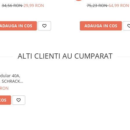
34,56 RON
29,99 RON
75,23 RON
64,99 RON
ADAUGA IN COS
ADAUGA IN COS
02464030
ALTI CLIENTI AU CUMPARAT
dular 40A,
, SCHRACK
442
 RON
COS