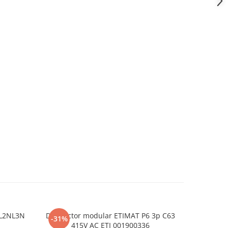
NL2NL3N
Disjunctor modular ETIMAT P6 3p C63
Placa de 
-31%
-11%
415V AC ETI 001900336
Nano 