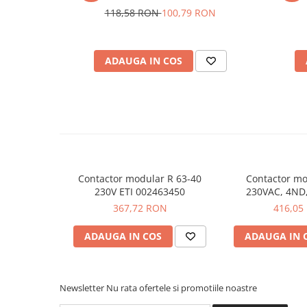
Placi de Expansiune
118,58 RON
100,79 RON
Numar de contacte NC:
2
Dimesiune:
54 x 84 x 66 mm
Module Electronice
Senzori Electronici
Vezi fisa tehnica
AICI
ADAUGA IN COS
Componente Electronice
Ce contine cutia?
Gadgets
Electrice
1x Contactor modular RD 63-22-230V AC/DC - ETI 0
Acumulatori si Baterii
Acumulatori
Baterii
Contactor modular R 63-40
Contactor mo
Distributie Comutatie si Protectie
230V ETI 002463450
230VAC, 4ND
BZ326
367,72 RON
416,05
Contoare si Relee Electrice
Sigurante Automate
ADAUGA IN COS
ADAUGA IN 
Sigurante Fuzibile
Sigurante Diferentiale RCBO
Protectii diferentiale RCCB
Newsletter
Nu rata ofertele si promotiile noastre
Dispozitive AFDD detectare defect