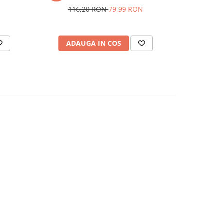
116,20 RON
79,99 RON
20
ADAUGA IN COS
AD