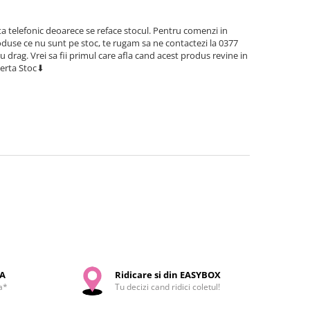
a telefonic deoarece se reface stocul. Pentru comenzi in
use ce nu sunt pe stoc, te rugam sa ne contactezi la 0377
cu drag. Vrei sa fii primul care afla cand acest produs revine in
lerta Stoc⬇
SA
Ridicare si din EASYBOX
a*
Tu decizi cand ridici coletul!