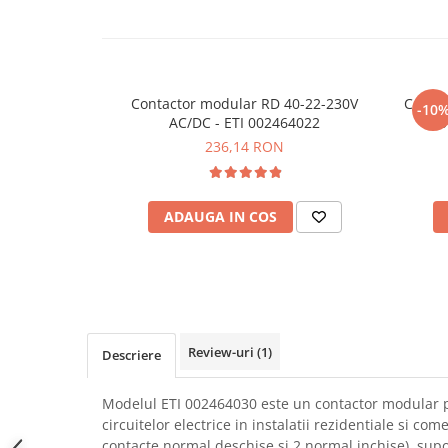
SCHRACK TECHNIK
Seturi de Surubelnite
SAMSUNG
Cuttere
SUNKKO
Foarfeca Electrician
SANYO
Chei Dinamometrice
Contactor modular RD 40-22-230V
Contac
-10
SUPERFIRE
AC/DC - ETI 002464022
5
Chei Fixe
236,14 RON
SONOFF
Chei Reglabile
TERMOPASTY
Chei Combinate
TOPDON
Chei Inelare cu Cot
ADAUGA IN COS
TAXNELE
Rulete
TENPOWER
Nivele cu bula
VICTOR
Truse de Scule
VETO PRO PAC
Scule Electrice
WEICON
Unelte Multifunctionale
Review-uri
(1)
WERA
Descriere
Surubelnite Electrice
WIHA
Polizoare
Modelul ETI 002464030 este un contactor modular 
WAIT TOOLS
Masini de Gaurit si Insurubat
circuitelor electrice in instalatii rezidentiale si com
WEEEMAKE
Accesorii pentru Gaurit
contacte normal deschise si 2 normal inchise), sup