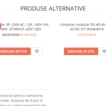
PRODUSE ALTERNATIVE
tor 3P, 230V AC, 12A, 1ND+1NI,
Contactor modular RD 40-40
%
.5kW, SCHRACK LZDC12B3
AC/DC ETI 002464018
94,99 RON
85,49 RON
219,99 RON
ADAUGA IN COS
ADAUGA IN COS
proiectat pentru comutarea
erciale. Dispune de 4 poli (2
orta un curent operational de