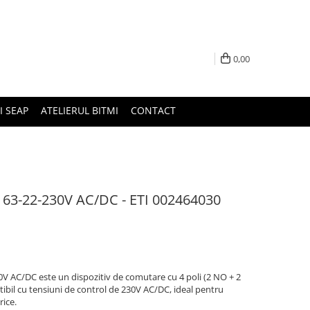
0,00
I SEAP
ATELIERUL BITMI
CONTACT
 63-22-230V AC/DC - ETI 002464030
V AC/DC este un dispozitiv de comutare cu 4 poli (2 NO + 2
ibil cu tensiuni de control de 230V AC/DC, ideal pentru
rice.