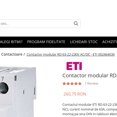
 ALEGI BITMI?
PROGRAM FIDELITATE
LICHIDARI STOC
ACHIZITI
/
Contactoare /
Contactor modular RD 63-22-230V AC/DC - ETI 002464030
Contactor modular RD
1 Review
260,79 RON
Contactul modular ETI RD 63-22-230
NC), curent nominal de 63A, compat
montaj pe sina DIN in tablouri elect