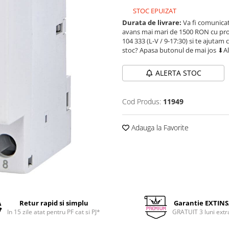
STOC EPUIZAT
Durata de livrare:
Va fi comunicat
avans mai mari de 1500 RON cu prod
104 333 (L-V / 9-17:30) si te ajutam 
stoc? Apasa butonul de mai jos ⬇A
ALERTA STOC
Cod Produs:
11949
Adauga la Favorite
Retur rapid si simplu
Garantie EXTIN
In 15 zile atat pentru PF cat si PJ*
GRATUIT 3 luni extr