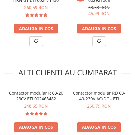
HRN-31 ETI 002471450
002921068
arc electric
260,59 RON
63,53 RON
Ce contine cutia?
Descarcatoare de Supratensiune
45,99 RON
Contactoare
1x Contactor modular R 40-20 230V - ETI 002463490
Blocuri de Distributie
ADAUGA IN COS
ADAUGA IN COS
Tablouri Electrice
Accesorii Tablouri Electrice
Stabilizatoare de Tensiune
Convertoare de Tensiune
Banda Izolatoare
ALTI CLIENTI AU CUMPARAT
Panouri Fotovoltaice
Smart Home
Contactor modular R 63-20
Contactor modular RD 63-
Intrerupatoare Smart
230V ETI 002463482
40-230V AC/DC - ETI
Prize Inteligente
002464026
248,65 RON
260,79 RON
Module Smart Home
Camere Supraveghere
ADAUGA IN COS
ADAUGA IN COS
Iluminat