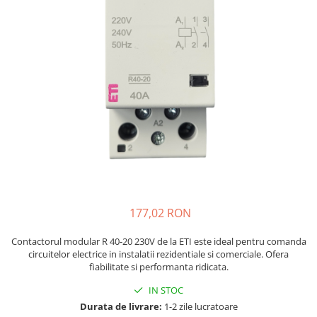
JBC
Termometre
JCD
Camere Termoviziune
JGNE
Sublere
KEYESTUDIO
Micrometre
KNIPEX
Scule si Unelte
KPS
Scule de Mana
LG CHEM
LONGWEI
Clesti de Taiat
MESTEK
Clesti pentru Dezizolat
MICROBIT
Clesti de Sertizare
MURATA
Clesti Multifunctionali
177,02 RON
MOLICEL
Clesti Papagal
MVAVA
Clesti Autoblocanti
Contactorul modular R 40-20 230V de la ETI este ideal pentru comanda
circuitelor electrice in instalatii rezidentiale si comerciale. Ofera
OPTO-EDU
Menghine
fiabilitate si performanta ridicata.
PIERGIACOMI
Clesti Electrician 1000V
IN STOC
RASPBERRY PI
Surubelnite Simple
Durata de livrare:
1-2 zile lucratoare
RUKO
Surubelnite Electrician 1000V