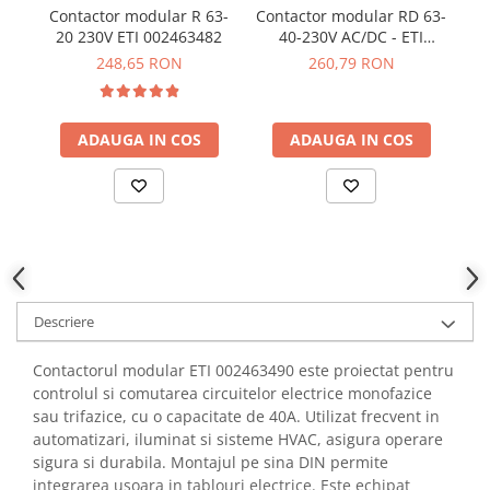
YAHBOOM
Contactor modular R 63-
Contactor modular RD 63-
C
Burghie pentru Metal
20 230V ETI 002463482
40-230V AC/DC - ETI
YATO
Genti pentru Scule si Unelte
002464026
248,65 RON
260,79 RON
ZUBR
Electronica
Unelte pentru Electronica
ADAUGA IN COS
ADAUGA IN COS
Aparate de Sudura in Puncte
Microscoape Digitale
Osciloscoape Digitale
Generatoare de Semnal
Surse de Laborator
Statii de Lipit
Letcon
Descriere
Accesorii pentru Lipit
Contactorul modular ETI 002463490 este proiectat pentru
Surubelnite de Precizie
controlul si comutarea circuitelor electrice monofazice
Clesti de Precizie
sau trifazice, cu o capacitate de 40A. Utilizat frecvent in
Kituri Electronice
automatizari, iluminat si sisteme HVAC, asigura operare
sigura si durabila. Montajul pe sina DIN permite
Placi de Dezvoltare
integrarea usoara in tablouri electrice. Este echipat