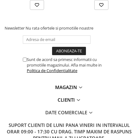
Lanterne
Lanterne de Cap
Lanterne de Mana
Newsletter
Nu rata ofertele si promotiile noastre
Lampi Solare
Proiectoare LED
Aeroterme
Auto
Sunt de acord sa primesc informatii cu
Roboti de Pornire Auto
promotiile magazinului. Afla mai multe in
Politica de Confidentialitate
Microscoape Biologice
MAGAZIN
CLIENTI
DATE COMERCIALE
SUPORT CLIENTI
DE LUNI PANA VINERI IN INTERVALUL
ORAR 09:00 - 17:30 CU DRAG. TIMP MAXIM DE RASPUNS