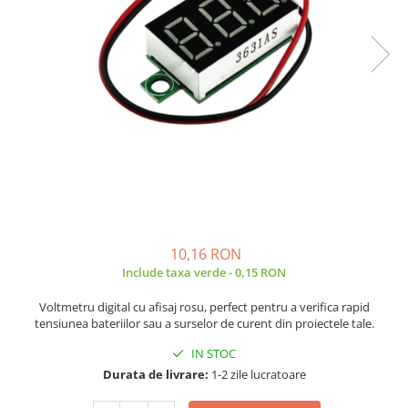
JBC
Termometre
JCD
Camere Termoviziune
JGNE
Sublere
KEYESTUDIO
Micrometre
KNIPEX
Scule si Unelte
KPS
Scule de Mana
LG CHEM
LONGWEI
Clesti de Taiat
MESTEK
Clesti pentru Dezizolat
MICROBIT
Clesti de Sertizare
10,16 RON
MURATA
Clesti Multifunctionali
Include taxa verde - 0,15 RON
MOLICEL
Clesti Papagal
MVAVA
Voltmetru digital cu afisaj rosu, perfect pentru a verifica rapid
Clesti Autoblocanti
tensiunea bateriilor sau a surselor de curent din proiectele tale.
OPTO-EDU
Menghine
PIERGIACOMI
IN STOC
Clesti Electrician 1000V
Durata de livrare:
1-2 zile lucratoare
RASPBERRY PI
Surubelnite Simple
RUKO
Surubelnite Electrician 1000V