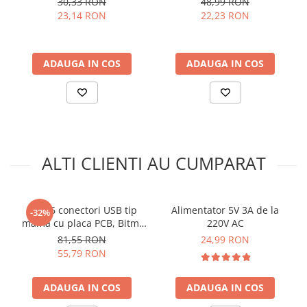
30,33 RON
48,99 RON
IMPORTANT:
Conectarea la o tensiune mai mare de 30V
arc electric
23,14 RON
22,23 RON
poate deteriora modulul.
Descarcatoare de Supratensiune
Contactoare
Ce contine cutia?
Blocuri de Distributie
ADAUGA IN COS
ADAUGA IN COS
Tablouri Electrice
1 x Voltmetru digital cu afisaj 0.36 inch, 0 - 30V
Accesorii Tablouri Electrice
Stabilizatoare de Tensiune
Convertoare de Tensiune
Banda Izolatoare
ALTI CLIENTI AU CUMPARAT
Panouri Fotovoltaice
Smart Home
Set 16 conectori USB tip
Alimentator 5V 3A de la
Intrerupatoare Smart
-32%
mama cu placa PCB, Bitmi
220V AC
Prize Inteligente
12319
81,55 RON
24,99 RON
55,79 RON
Module Smart Home
Camere Supraveghere
ADAUGA IN COS
ADAUGA IN COS
Iluminat