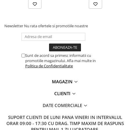
Lanterne
Lanterne de Cap
Lanterne de Mana
Newsletter
Nu rata ofertele si promotiile noastre
Lampi Solare
Proiectoare LED
Aeroterme
Auto
Sunt de acord sa primesc informatii cu
Roboti de Pornire Auto
promotiile magazinului. Afla mai multe in
Politica de Confidentialitate
Microscoape Biologice
MAGAZIN
CLIENTI
DATE COMERCIALE
SUPORT CLIENTI
DE LUNI PANA VINERI IN INTERVALUL
ORAR 09:00 - 17:30 CU DRAG. TIMP MAXIM DE RASPUNS
PENTRU MAIL 1 ZI LUCRATOARE.