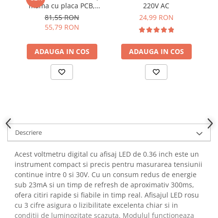
mama cu placa PCB,
220V AC
YAHBOOM
Burghie pentru Metal
Bitmi 12319
81,55 RON
24,99 RON
YATO
Genti pentru Scule si Unelte
55,79 RON
ZUBR
Electronica
ADAUGA IN COS
ADAUGA IN COS
Unelte pentru Electronica
Aparate de Sudura in Puncte
Microscoape Digitale
Osciloscoape Digitale
Generatoare de Semnal
Surse de Laborator
Statii de Lipit
Descriere
Letcon
Acest voltmetru digital cu afisaj LED de 0.36 inch este un
Accesorii pentru Lipit
instrument compact si precis pentru masurarea tensiunii
Surubelnite de Precizie
continue intre 0 si 30V. Cu un consum redus de energie
Clesti de Precizie
sub 23mA si un timp de refresh de aproximativ 300ms,
Kituri Electronice
ofera citiri rapide si fiabile in timp real. Afisajul LED rosu
cu 3 cifre asigura o lizibilitate excelenta chiar si in
Placi de Dezvoltare
conditii de luminozitate scazuta. Modulul functioneaza