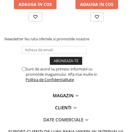
Lanterne
ADAUGA IN COS
ADAUGA IN COS
Lanterne de Cap
Lanterne de Mana
Lampi Solare
Proiectoare LED
Newsletter
Nu rata ofertele si promotiile noastre
Aeroterme
Auto
Roboti de Pornire Auto
Sunt de acord sa primesc informatii cu
Microscoape Biologice
promotiile magazinului. Afla mai multe in
Politica de Confidentialitate
MAGAZIN
CLIENTI
DATE COMERCIALE
SUPORT CLIENTI
DE LUNI PANA VINERI IN INTERVALUL