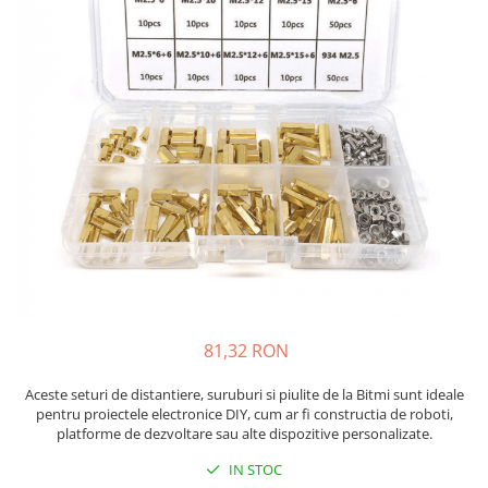
JBC
Termometre
JCD
Camere Termoviziune
JGNE
Sublere
KEYESTUDIO
Micrometre
KNIPEX
Scule si Unelte
KPS
Scule de Mana
LG CHEM
LONGWEI
Clesti de Taiat
MESTEK
Clesti pentru Dezizolat
MICROBIT
Clesti de Sertizare
MURATA
Clesti Multifunctionali
MOLICEL
Clesti Papagal
81,32 RON
MVAVA
Clesti Autoblocanti
OPTO-EDU
Aceste seturi de distantiere, suruburi si piulite de la Bitmi sunt ideale
Menghine
pentru proiectele electronice DIY, cum ar fi constructia de roboti,
PIERGIACOMI
Clesti Electrician 1000V
platforme de dezvoltare sau alte dispozitive personalizate.
RASPBERRY PI
Surubelnite Simple
IN STOC
RUKO
Surubelnite Electrician 1000V