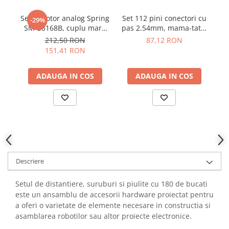
YAHBOOM
Burghie pentru Metal
Servomotor analog Spring
Set 112 pini conectori cu
Se
YATO
-29%
Genti pentru Scule si Unelte
SM-S8168B, cuplu mare
pas 2.54mm, mama-tata,
ZUBR
29.9kg
Bitmi 12324
212,50 RON
87,12 RON
Electronica
151,41 RON
Unelte pentru Electronica
Aparate de Sudura in Puncte
ADAUGA IN COS
ADAUGA IN COS
Microscoape Digitale
Osciloscoape Digitale
Generatoare de Semnal
Surse de Laborator
Statii de Lipit
Letcon
Descriere
Accesorii pentru Lipit
Surubelnite de Precizie
Setul de distantiere, suruburi si piulite cu 180 de bucati
Clesti de Precizie
este un ansamblu de accesorii hardware proiectat pentru
Kituri Electronice
a oferi o varietate de elemente necesare in constructia si
asamblarea robotilor sau altor proiecte electronice.
Placi de Dezvoltare