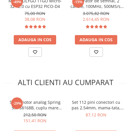
Modul LILYGO TTGO Micro-
Generator de semnal, 2
-49%
-15%
arc electric
32 V2.0 cu ESP32 PICO-D4
canale, 100MHz, 500MS/s,
Descarcatoare de Supratensiune
OWON XDG2100
75,00 RON
3.075,82 RON
Contactoare
38,08 RON
2.614,45 RON
Blocuri de Distributie
Tablouri Electrice
ADAUGA IN COS
ADAUGA IN COS
Accesorii Tablouri Electrice
Stabilizatoare de Tensiune
Convertoare de Tensiune
Banda Izolatoare
Panouri Fotovoltaice
ALTI CLIENTI AU CUMPARAT
Smart Home
Intrerupatoare Smart
Prize Inteligente
Servomotor analog Spring
Set 112 pini conectori cu
-29%
SM-S8168B, cuplu mare
pas 2.54mm, mama-tata,
Module Smart Home
29.9kg
Bitmi 12324
212,50 RON
87,12 RON
Camere Supraveghere
151,41 RON
Iluminat