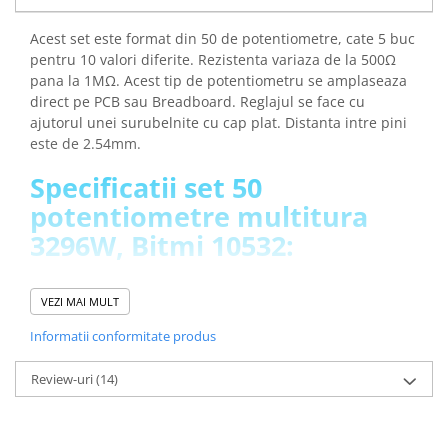
arc electric
Descarcatoare de Supratensiune
Acest set este format din 50 de potentiometre, cate 5 buc
pentru 10 valori diferite. Rezistenta variaza de la 500Ω
Contactoare
pana la 1MΩ. Acest tip de potentiometru se amplaseaza
Blocuri de Distributie
direct pe PCB sau Breadboard. Reglajul se face cu
Tablouri Electrice
ajutorul unei surubelnite cu cap plat. Distanta intre pini
Accesorii Tablouri Electrice
este de 2.54mm.
Stabilizatoare de Tensiune
Specificatii set 50
Convertoare de Tensiune
potentiometre multitura
Banda Izolatoare
3296W, Bitmi 10532:
Panouri Fotovoltaice
Smart Home
Model:
3296W
VEZI MAI MULT
Intrerupatoare Smart
Tensiune suportata:
500V
Putere nominala:
0.5W
Informatii conformitate produs
Prize Inteligente
Toleranta:
10%
Module Smart Home
Montaj:
DIP
Review-uri
(14)
Numar ture:
25
Camere Supraveghere
Valoarea rezistentei:
500Ω, 1kΩ, 2kΩ, 5kΩ, 10kΩ, 20kΩ,
Iluminat
50kΩ, 100kΩ, 200kΩ, 1MΩ