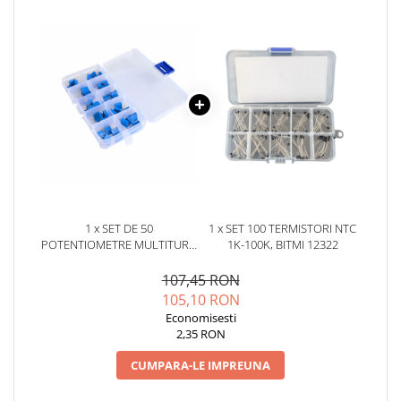
YAHBOOM
Burghie pentru Metal
YATO
Genti pentru Scule si Unelte
ZUBR
Electronica
Unelte pentru Electronica
Aparate de Sudura in Puncte
Microscoape Digitale
Osciloscoape Digitale
Generatoare de Semnal
Surse de Laborator
1 x SET DE 50
1 x SET 100 TERMISTORI NTC
Statii de Lipit
POTENTIOMETRE MULTITURA
1K-100K, BITMI 12322
3296W, BITMI 10532
Letcon
107,45 RON
Accesorii pentru Lipit
105,10 RON
Surubelnite de Precizie
Economisesti
Clesti de Precizie
2,35 RON
Kituri Electronice
CUMPARA-LE IMPREUNA
Placi de Dezvoltare