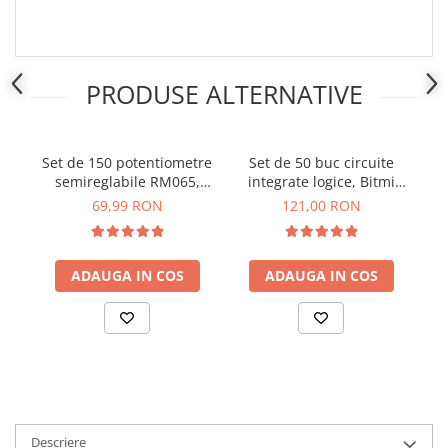
Placi de Expansiune
Module Electronice
Senzori Electronici
PRODUSE ALTERNATIVE
Componente Electronice
Gadgets
Set de 150 potentiometre
Set de 50 buc circuite
Br
Electrice
semireglabile RM065,
integrate logice, Bitmi
Acumulatori si Baterii
Bitmi 10507
11307
69,99 RON
121,00 RON
Acumulatori
Baterii
ADAUGA IN COS
ADAUGA IN COS
Distributie Comutatie si Protectie
Contoare si Relee Electrice
Sigurante Automate
Sigurante Fuzibile
Sigurante Diferentiale RCBO
Protectii diferentiale RCCB
Dispozitive AFDD detectare defect
Descriere