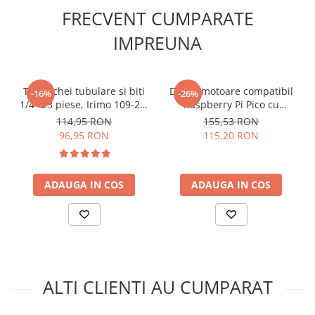
FRECVENT CUMPARATE
Greutate totala:
0.105 kg
IMPREUNA
Ce contine cutia?
1x Set 150 potentiometre RM065, marca Bitmi
Trusa chei tubulare si biti
Driver motoare compatibil
-16%
-26%
1/4" 23 piese, Irimo 109-23-
Raspberry Pi Pico cu
4
TB6612FNG si PCA9685
114,95 RON
155,53 RON
96,95 RON
115,20 RON
ADAUGA IN COS
ADAUGA IN COS
ALTI CLIENTI AU CUMPARAT