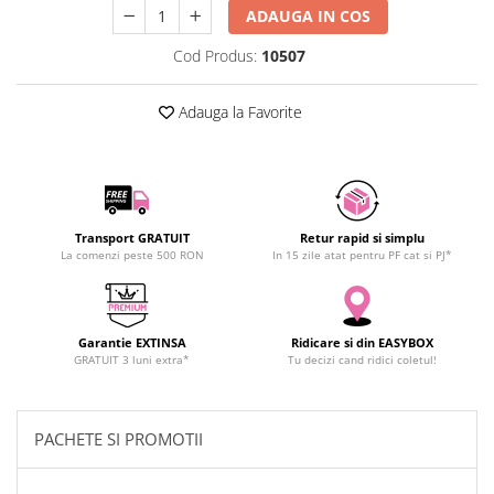
ADAUGA IN COS
SCHRACK TECHNIK
SAMSUNG
Cod Produs:
10507
SUNKKO
SANYO
Adauga la Favorite
SUPERFIRE
SONOFF
TERMOPASTY
TOPDON
Transport GRATUIT
Retur rapid si simplu
TAXNELE
La comenzi peste 500 RON
In 15 zile atat pentru PF cat si PJ*
TENPOWER
VICTOR
VETO PRO PAC
Garantie EXTINSA
Ridicare si din EASYBOX
GRATUIT 3 luni extra*
Tu decizi cand ridici coletul!
WEICON
WERA
WIHA
PACHETE SI PROMOTII
WAIT TOOLS
WEEEMAKE