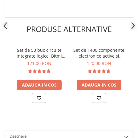
PRODUSE ALTERNATIVE
Set de 50 buc circuite
Set de 1400 componente
integrate logice, Bitmi
electronice active si
c
11307
pasive, Bitmi 11303
121,00 RON
120,00 RON
ADAUGA IN COS
ADAUGA IN COS
Descriere