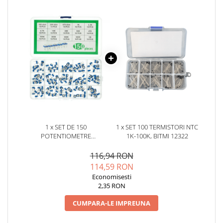
YAHBOOM
YATO
ZUBR
1 x SET DE 150
1 x SET 100 TERMISTORI NTC
POTENTIOMETRE
1K-100K, BITMI 12322
SEMIREGLABILE RM065, BITMI
10507
116,94 RON
114,59 RON
Economisesti
2,35 RON
CUMPARA-LE IMPREUNA