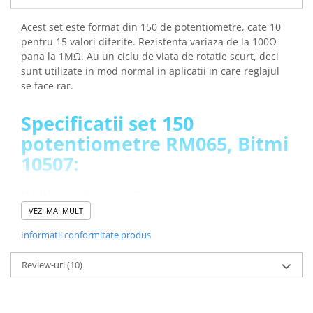
Acest set este format din 150 de potentiometre, cate 10
pentru 15 valori diferite. Rezistenta variaza de la 100Ω
pana la 1MΩ. Au un ciclu de viata de rotatie scurt, deci
sunt utilizate in mod normal in aplicatii in care reglajul
se face rar.
Specificatii set 150
potentiometre RM065, Bitmi
10507:
Model potentiometru:
RM065
Unghi rotatie:
~200 grade
VEZI MAI MULT
Ciclu de viata rotatii:
20 ± 2 cicluri
Informatii conformitate produs
Rezistenta:
variabila (100Ω, 200Ω, 470Ω, 1KΩ, 3.3KΩ,
4.7KΩ, 10KΩ, 20KΩ, 30K, 47KΩ, 100KΩ, 200KΩ, 300KΩ,
Review-uri
(10)
500KΩ, 1MΩ)
Tensiunea de operare:
max. 50V DC
Tip potentiometru:
liniar
Temperatura de operare:
-10℃ / +70℃