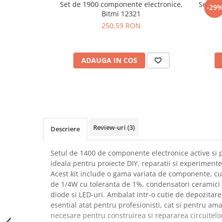
Set de 1900 componente electronice,
Servom
-29
SCHRACK TECHNIK
Seturi de Surubelnite
Bitmi 12321
SAMSUNG
Cuttere
250,59 RON
SUNKKO
Foarfeca Electrician
SANYO
Chei Dinamometrice
SUPERFIRE
ADAUGA IN COS
Chei Fixe
SONOFF
Chei Reglabile
TERMOPASTY
Chei Combinate
TOPDON
Chei Inelare cu Cot
TAXNELE
Rulete
TENPOWER
Nivele cu bula
Review-uri
(3)
Descriere
VICTOR
Truse de Scule
VETO PRO PAC
Scule Electrice
Setul de 1400 de componente electronice active si p
WEICON
ideala pentru proiecte DIY, reparatii si experimente
Unelte Multifunctionale
Acest kit include o gama variata de componente, cum
WERA
Surubelnite Electrice
de 1/4W cu toleranta de 1%, condensatori ceramici si 
WIHA
Polizoare
diode si LED-uri. Ambalat intr-o cutie de depozitare
WAIT TOOLS
esential atat pentru profesionisti, cat si pentru am
Masini de Gaurit si Insurubat
WEEEMAKE
necesare pentru construirea si repararea circuitelor
Accesorii pentru Gaurit