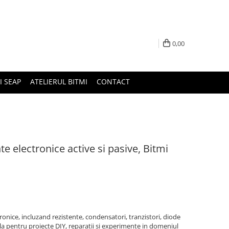
0,00
I SEAP
ATELIERUL BITMI
CONTACT
 electronice active si pasive, Bitmi
nice, incluzand rezistente, condensatori, tranzistori, diode
ala pentru proiecte DIY, reparatii si experimente in domeniul