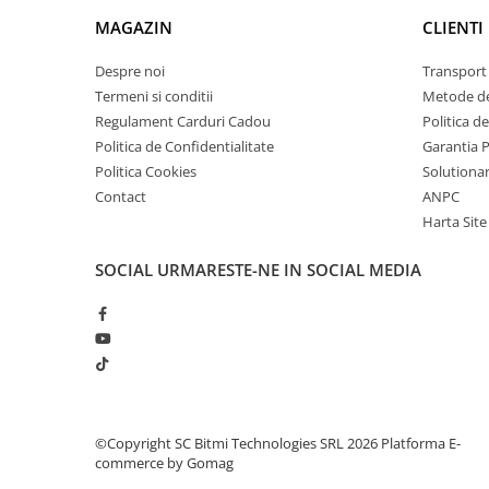
arc electric
MAGAZIN
CLIENTI
Descarcatoare de Supratensiune
Contactoare
Despre noi
Transport 
Blocuri de Distributie
Termeni si conditii
Metode de
Regulament Carduri Cadou
Politica d
Tablouri Electrice
Politica de Confidentialitate
Garantia 
Accesorii Tablouri Electrice
Politica Cookies
Solutionare
Stabilizatoare de Tensiune
Contact
ANPC
Convertoare de Tensiune
Harta Site
Banda Izolatoare
SOCIAL
URMARESTE-NE IN SOCIAL MEDIA
Panouri Fotovoltaice
Smart Home
Intrerupatoare Smart
Prize Inteligente
Module Smart Home
Camere Supraveghere
©Copyright SC Bitmi Technologies SRL 2026
Platforma E-
commerce by Gomag
Iluminat