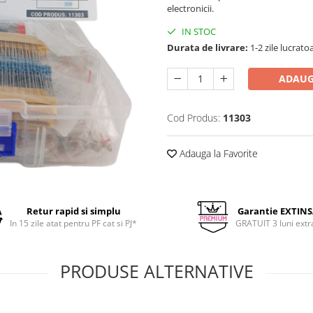
electronicii.
IN STOC
Durata de livrare:
1-2 zile lucrato
ADAUG
Cod Produs:
11303
Adauga la Favorite
Retur rapid si simplu
Garantie EXTIN
In 15 zile atat pentru PF cat si PJ*
GRATUIT 3 luni extr
PRODUSE ALTERNATIVE