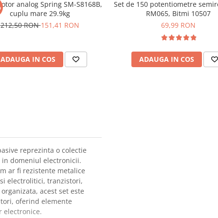
otor analog Spring SM-S8168B,
Set de 150 potentiometre semir
%
cuplu mare 29.9kg
RM065, Bitmi 10507
212,50 RON
151,41 RON
69,99 RON
ADAUGA IN COS
ADAUGA IN COS
asive reprezinta o colectie
 in domeniul electronicii.
 ar fi rezistente metalice
electrolitici, tranzistori,
 organizata, acest set este
atori, oferind elemente
 electronice.