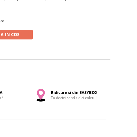
are
A IN COS
SA
Ridicare si din EASYBOX
a*
Tu decizi cand ridici coletul!