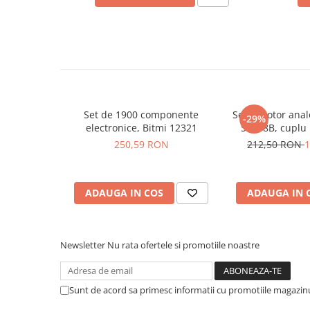
Placi de Expansiune
Module Electronice
Senzori Electronici
Componente Electronice
Gadgets
Set de 1900 componente
Servomotor anal
Electrice
-29%
electronice, Bitmi 12321
S8168B, cuplu
Acumulatori si Baterii
250,59 RON
212,50 RON
1
Acumulatori
Baterii
Distributie Comutatie si Protectie
ADAUGA IN COS
ADAUGA IN 
Contoare si Relee Electrice
Sigurante Automate
Newsletter
Nu rata ofertele si promotiile noastre
Sigurante Fuzibile
Sigurante Diferentiale RCBO
Protectii diferentiale RCCB
Sunt de acord sa primesc informatii cu promotiile magazinu
Dispozitive AFDD detectare defect