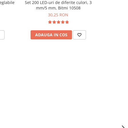
eglabile
Set 200 LED-uri de diferite culori, 3
Set de 50 buc
mm/5 mm, Bitmi 10508
30,25 RON
ADAUGA IN COS
ADAU