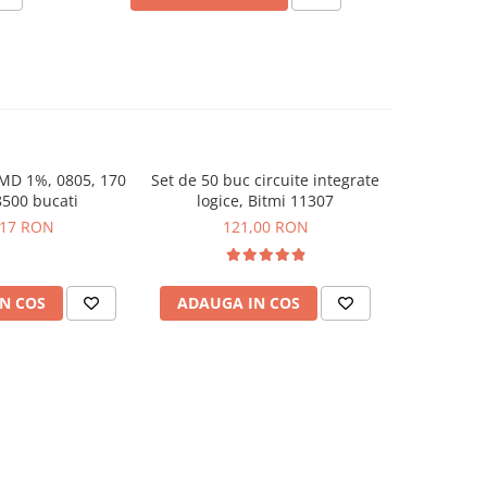
SMD 1%, 0805, 170
Set de 50 buc circuite integrate
Servomot
 8500 bucati
logice, Bitmi 11307
,17 RON
121,00 RON
1
N COS
ADAUGA IN COS
ADAUG