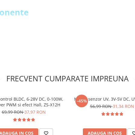
ponente
FRECVENT CUMPARATE IMPREUNA
ontrol BLDC, 6-28V DC, 0-100W,
Modul senzor UV, 3V-5V DC, 
-45%
ver PWM si efect Hall, ZS-X12H
56,99 RON
31,34 RON
69,99 RON
37,97 RON
ADAUGA IN COS
ADAUGA IN COS