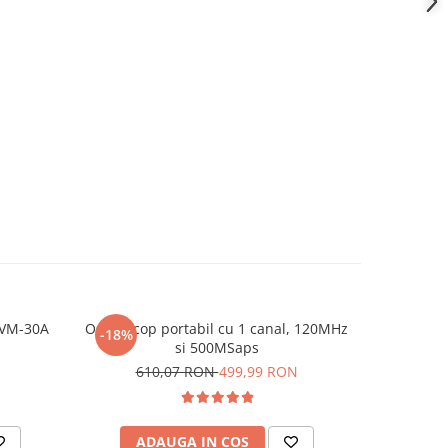
UVM-30A
Osciloscop portabil cu 1 canal, 120MHz
Oscilosco
-18%
-14%
si 500MSaps
can
610,07 RON
499,99 RON
1.2
ADAUGA IN COS
AD