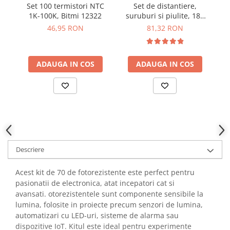
Set 100 termistori NTC
Set de distantiere,
S
YAHBOOM
Burghie pentru Metal
1K-100K, Bitmi 12322
suruburi si piulite, 180
YATO
bucati, Bitmi 11014
Genti pentru Scule si Unelte
46,95 RON
81,32 RON
ZUBR
Electronica
Unelte pentru Electronica
ADAUGA IN COS
ADAUGA IN COS
Aparate de Sudura in Puncte
Microscoape Digitale
Osciloscoape Digitale
Generatoare de Semnal
Surse de Laborator
Statii de Lipit
Descriere
Letcon
Accesorii pentru Lipit
Acest kit de 70 de fotorezistente este perfect pentru
Surubelnite de Precizie
pasionatii de electronica, atat incepatori cat si
Clesti de Precizie
avansati. otorezistentele sunt componente sensibile la
Kituri Electronice
lumina, folosite in proiecte precum senzori de lumina,
automatizari cu LED-uri, sisteme de alarma sau
Placi de Dezvoltare
dispozitive IoT. Kitul este ideal pentru experimente