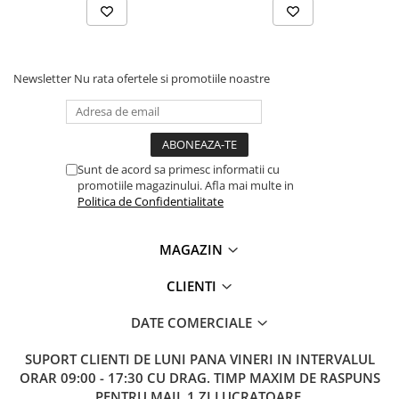
Lanterne
Lanterne de Cap
Lanterne de Mana
Newsletter
Nu rata ofertele si promotiile noastre
Lampi Solare
Proiectoare LED
Aeroterme
Auto
Sunt de acord sa primesc informatii cu
promotiile magazinului. Afla mai multe in
Roboti de Pornire Auto
Politica de Confidentialitate
Microscoape Biologice
MAGAZIN
CLIENTI
DATE COMERCIALE
SUPORT CLIENTI
DE LUNI PANA VINERI IN INTERVALUL
ORAR 09:00 - 17:30 CU DRAG. TIMP MAXIM DE RASPUNS
PENTRU MAIL 1 ZI LUCRATOARE.