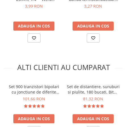
arc electric
05072072001
26x25x0.3mm (1.5 W/mK)
10 x GL5539
3,99 RON
3,27 RON
Descarcatoare de Supratensiune
10 x GL5549
Contactoare
Blocuri de Distributie
ADAUGA IN COS
ADAUGA IN COS
Tablouri Electrice
Accesorii Tablouri Electrice
Stabilizatoare de Tensiune
Convertoare de Tensiune
Banda Izolatoare
ALTI CLIENTI AU CUMPARAT
Panouri Fotovoltaice
Smart Home
Set 900 tranzistori bipolari
Set de distantiere, suruburi
Intrerupatoare Smart
cu jonctiune de diferite
si piulite, 180 bucati, Bitmi
Prize Inteligente
valori, Bitmi 11844
11014
101,66 RON
81,32 RON
Module Smart Home
Camere Supraveghere
ADAUGA IN COS
ADAUGA IN COS
Iluminat