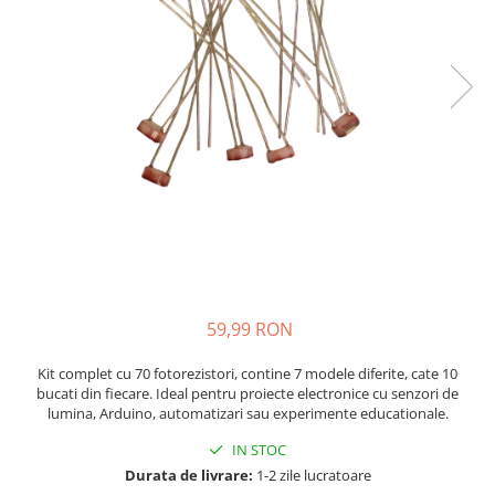
JBC
Termometre
JCD
Camere Termoviziune
JGNE
Sublere
KEYESTUDIO
Micrometre
KNIPEX
Scule si Unelte
KPS
Scule de Mana
LG CHEM
LONGWEI
Clesti de Taiat
MESTEK
Clesti pentru Dezizolat
MICROBIT
Clesti de Sertizare
MURATA
Clesti Multifunctionali
59,99 RON
MOLICEL
Clesti Papagal
MVAVA
Clesti Autoblocanti
Kit complet cu 70 fotorezistori, contine 7 modele diferite, cate 10
bucati din fiecare. Ideal pentru proiecte electronice cu senzori de
OPTO-EDU
Menghine
lumina, Arduino, automatizari sau experimente educationale.
PIERGIACOMI
Clesti Electrician 1000V
IN STOC
RASPBERRY PI
Surubelnite Simple
Durata de livrare:
1-2 zile lucratoare
RUKO
Surubelnite Electrician 1000V