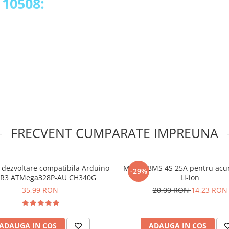
 10508:
FRECVENT CUMPARATE IMPREUNA
 dezvoltare compatibila Arduino
Modul BMS 4S 25A pentru acu
-29%
 R3 ATMega328P-AU CH340G
Li-ion
35,99 RON
20,00 RON
14,23 RON
ADAUGA IN COS
ADAUGA IN COS