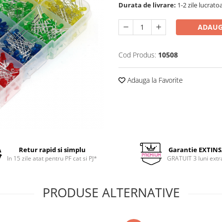
Durata de livrare:
1-2 zile lucrato
ADAUG
Cod Produs:
10508
Adauga la Favorite
Retur rapid si simplu
Garantie EXTIN
In 15 zile atat pentru PF cat si PJ*
GRATUIT 3 luni extr
PRODUSE ALTERNATIVE