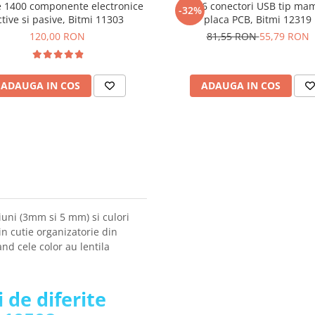
e 1400 componente electronice
Set 16 conectori USB tip ma
-32%
ctive si pasive, Bitmi 11303
placa PCB, Bitmi 12319
120,00 RON
81,55 RON
55,79 RON
ADAUGA IN COS
ADAUGA IN COS
iuni (3mm si 5 mm) si culori
in cutie organizatorie din
and cele color au lentila
i de diferite