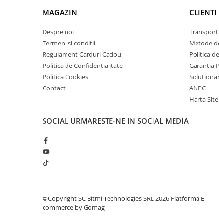
arc electric
MAGAZIN
CLIENTI
Descarcatoare de Supratensiune
Contactoare
Despre noi
Transport 
Blocuri de Distributie
Termeni si conditii
Metode de
Regulament Carduri Cadou
Politica d
Tablouri Electrice
Politica de Confidentialitate
Garantia 
Accesorii Tablouri Electrice
Politica Cookies
Solutionare
Stabilizatoare de Tensiune
Contact
ANPC
Convertoare de Tensiune
Harta Site
Banda Izolatoare
SOCIAL
URMARESTE-NE IN SOCIAL MEDIA
Panouri Fotovoltaice
Smart Home
Intrerupatoare Smart
Prize Inteligente
Module Smart Home
Camere Supraveghere
©Copyright SC Bitmi Technologies SRL 2026
Platforma E-
commerce by Gomag
Iluminat