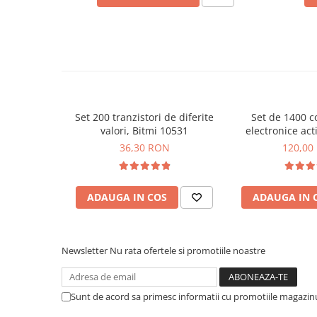
Placi de Expansiune
Ce contine cutia?
Module Electronice
Senzori Electronici
1x Set 200 LED-uri de diferite culori, 3 mm/5 mm, B
Componente Electronice
Gadgets
Set 200 tranzistori de diferite
Set de 1400 
Electrice
valori, Bitmi 10531
electronice acti
Acumulatori si Baterii
Bitmi 
36,30 RON
120,00
Acumulatori
Baterii
Distributie Comutatie si Protectie
ADAUGA IN COS
ADAUGA IN 
Contoare si Relee Electrice
Sigurante Automate
Newsletter
Nu rata ofertele si promotiile noastre
Sigurante Fuzibile
Sigurante Diferentiale RCBO
Protectii diferentiale RCCB
Sunt de acord sa primesc informatii cu promotiile magazinu
Dispozitive AFDD detectare defect