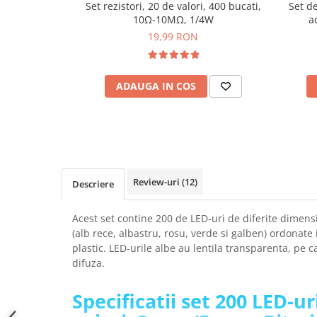
Set rezistori, 20 de valori, 400 bucati,
Set d
SCHRACK TECHNIK
Seturi de Surubelnite
10Ω-10MΩ, 1/4W
a
SAMSUNG
Cuttere
19,99 RON
SUNKKO
Foarfeca Electrician
SANYO
Chei Dinamometrice
SUPERFIRE
ADAUGA IN COS
Chei Fixe
SONOFF
Chei Reglabile
TERMOPASTY
Chei Combinate
TOPDON
Chei Inelare cu Cot
TAXNELE
Rulete
TENPOWER
Nivele cu bula
Review-uri
(12)
Descriere
VICTOR
Truse de Scule
VETO PRO PAC
Scule Electrice
Acest set contine 200 de LED-uri de diferite dimens
WEICON
(alb rece, albastru, rosu, verde si galben) ordonate 
Unelte Multifunctionale
plastic. LED-urile albe au lentila transparenta, pe c
WERA
Surubelnite Electrice
difuza.
WIHA
Polizoare
WAIT TOOLS
Masini de Gaurit si Insurubat
Specificatii set 200 LED-ur
WEEEMAKE
Accesorii pentru Gaurit