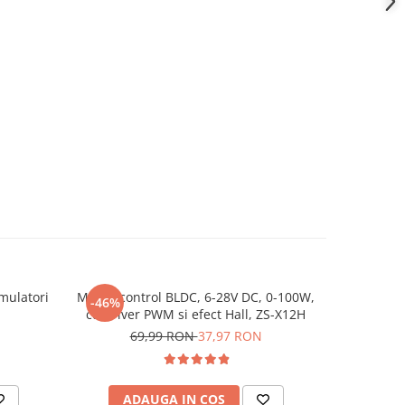
mulatori
Modul control BLDC, 6-28V DC, 0-100W,
Placa de 
-46%
-11%
cu driver PWM si efect Hall, ZS-X12H
69,99 RON
37,97 RON
23
ADAUGA IN COS
AD