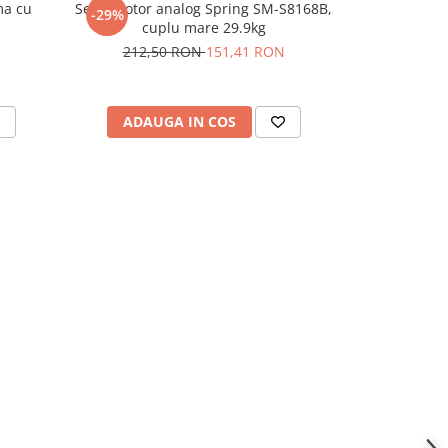
ma cu
Servomotor analog Spring SM-S8168B,
Set de 
-29%
cuplu mare 29.9kg
electrolitici
212,50 RON
151,41 RON
ADAUGA IN COS
ADAU