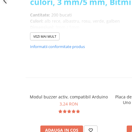
culori, 3 mm/5 mm, Bitmi
YAHBOOM
Burghie pentru Metal
YATO
Genti pentru Scule si Unelte
Cantitate:
200 bucati
ZUBR
Culori:
alb rece, albastru, rosu, verde, galben
Electronica
Dimensiuni:
3mm / 5mm
Unelte pentru Electronica
Greutate totala:
0.61 kg
VEZI MAI MULT
Aparate de Sudura in Puncte
Informatii conformitate produs
Microscoape Digitale
Osciloscoape Digitale
Generatoare de Semnal
Surse de Laborator
Statii de Lipit
Letcon
Accesorii pentru Lipit
Modul buzzer activ, compatibil Arduino
Placa de
Surubelnite de Precizie
Uno
3,24 RON
Clesti de Precizie
Kituri Electronice
Placi de Dezvoltare
ADAUGA IN COS