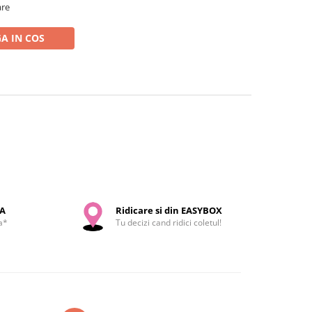
are
A IN COS
SA
Ridicare si din EASYBOX
a*
Tu decizi cand ridici coletul!