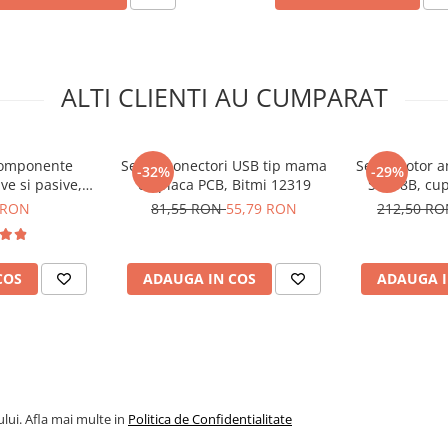
itmi 10508
ALTI CLIENTI AU CUMPARAT
componente
Set 16 conectori USB tip mama
Servomotor a
-32%
-29%
ve si pasive,
cu placa PCB, Bitmi 12319
S8168B, cup
11303
 RON
81,55 RON
55,79 RON
212,50 R
COS
ADAUGA IN COS
ADAUGA I
lui. Afla mai multe in
Politica de Confidentialitate