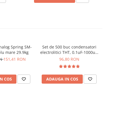
nalog Spring SM-
Set de 500 buc condensatori
Set de 50
lu mare 29.9kg
electrolitici THT, 0.1uF-1000uF,
ceramici mu
10-50V, Bitmi 11300
B
ON
151,41 RON
96,80 RON
N COS
ADAUGA IN COS
ADAUG