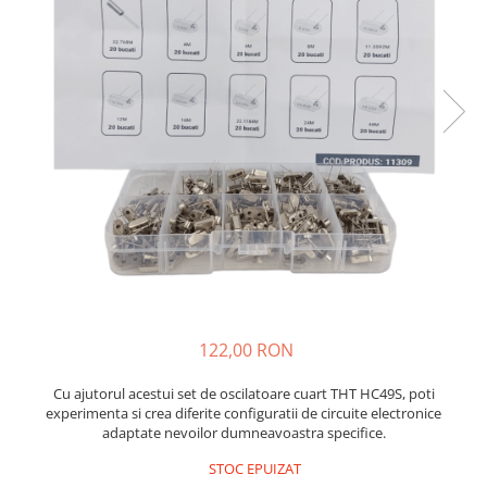
JBC
Termometre
JCD
Camere Termoviziune
JGNE
Sublere
KEYESTUDIO
Micrometre
KNIPEX
Scule si Unelte
KPS
Scule de Mana
LG CHEM
LONGWEI
Clesti de Taiat
MESTEK
Clesti pentru Dezizolat
MICROBIT
Clesti de Sertizare
MURATA
Clesti Multifunctionali
MOLICEL
Clesti Papagal
122,00 RON
MVAVA
Clesti Autoblocanti
OPTO-EDU
Cu ajutorul acestui set de oscilatoare cuart THT HC49S, poti
Menghine
experimenta si crea diferite configuratii de circuite electronice
PIERGIACOMI
Clesti Electrician 1000V
adaptate nevoilor dumneavoastra specifice.
RASPBERRY PI
Surubelnite Simple
STOC EPUIZAT
RUKO
Surubelnite Electrician 1000V