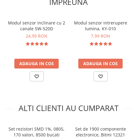
IMPREUNA
arc electric
Depozitare:
cutie compartimentata
Descarcatoare de Supratensiune
Contactoare
Ce contine cutia?
Modul senzor inclinare cu 2
Modul senzor intrerupere
Blocuri de Distributie
canale SW-520D
lumina, KY-010
Tablouri Electrice
24,99 RON
7,99 RON
20x 4MHZ
Accesorii Tablouri Electrice
Stabilizatoare de Tensiune
20x 6MHZ
20x 8MHZ
Convertoare de Tensiune
ADAUGA IN COS
ADAUGA IN COS
20x 11.0592MHZ
Banda Izolatoare
20x 12MHZ
Panouri Fotovoltaice
20x 16MHZ
Smart Home
Intrerupatoare Smart
20x 22.1184MHZ
20x 24MHZ
Prize Inteligente
ALTI CLIENTI AU CUMPARAT
20x 32.768KHZ
Module Smart Home
20x 48MHZ
Camere Supraveghere
Set rezistori SMD 1%, 0805,
Set de 1900 componente
Iluminat
170 valori, 8500 bucati
electronice, Bitmi 12321