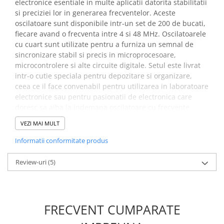
electronice esentiale in multe aplicatii datorita stabilitatii
Placi de Expansiune
si preciziei lor in generarea frecventelor. Aceste
Module Electronice
oscilatoare sunt disponibile intr-un set de 200 de bucati,
fiecare avand o frecventa intre 4 si 48 MHz. Oscilatoarele
Senzori Electronici
cu cuart sunt utilizate pentru a furniza un semnal de
Componente Electronice
sincronizare stabil si precis in microprocesoare,
microcontrolere si alte circuite digitale. Setul este livrat
Gadgets
intr-o cutie speciala pentru depozitare si organizare,
Electrice
ceea ce il face convenabil pentru utilizarea in laboratoare
Acumulatori si Baterii
electronice sau pentru pasionatii de electronica care
doresc sa aiba la indemana oscilatoare cu frecvente
Acumulatori
diferite.
VEZI MAI MULT
Baterii
Distributie Comutatie si Protectie
Specificatii 200 oscilatoare
Informatii conformitate produs
Contoare si Relee Electrice
cuart THT HC49S, Bitmi
Review-uri
(5)
Sigurante Automate
11309:
Sigurante Fuzibile
Sigurante Diferentiale RCBO
Nr. componente:
200
Protectii diferentiale RCCB
FRECVENT CUMPARATE
Dispozitive AFDD detectare defect
Valori frecventa:
4-48mHz