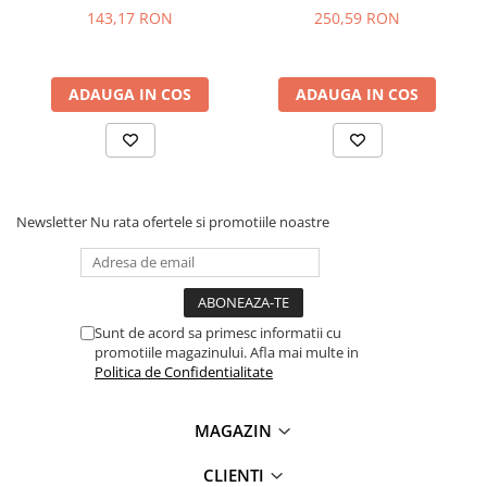
Lanterne
143,17 RON
250,59 RON
Lanterne de Cap
Lanterne de Mana
ADAUGA IN COS
ADAUGA IN COS
Lampi Solare
Proiectoare LED
Aeroterme
Auto
Newsletter
Nu rata ofertele si promotiile noastre
Roboti de Pornire Auto
Microscoape Biologice
Sunt de acord sa primesc informatii cu
promotiile magazinului. Afla mai multe in
Politica de Confidentialitate
MAGAZIN
CLIENTI