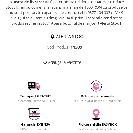
Durata de livrare:
Va fi comunicata telefonic deoarece se reface
SCHRACK TECHNIK
Seturi de Surubelnite
stocul. Pentru comenzi in avans mai mari de 1500 RON cu produse ce
nu sunt pe stoc, te rugam sa ne contactezi la 0377 104 333 (L-V / 9-
SAMSUNG
Cuttere
17:30) si te ajutam cu drag. Vrei sa fii primul care afla cand acest
SUNKKO
Foarfeca Electrician
produs revine in stoc? Apasa butonul de mai jos ⬇Alerta Stoc⬇
SANYO
Chei Dinamometrice
SUPERFIRE
ALERTA STOC
Chei Fixe
SONOFF
Chei Reglabile
Cod Produs:
11309
TERMOPASTY
Chei Combinate
TOPDON
Chei Inelare cu Cot
Adauga la Favorite
TAXNELE
Rulete
TENPOWER
Nivele cu bula
VICTOR
Truse de Scule
VETO PRO PAC
Scule Electrice
Transport GRATUIT
Retur rapid si simplu
WEICON
Unelte Multifunctionale
La comenzi peste 500 RON
In 15 zile atat pentru PF cat si PJ*
WERA
Surubelnite Electrice
WIHA
Polizoare
WAIT TOOLS
Masini de Gaurit si Insurubat
Garantie EXTINSA
Ridicare si din EASYBOX
WEEEMAKE
GRATUIT 3 luni extra*
Tu decizi cand ridici coletul!
Accesorii pentru Gaurit