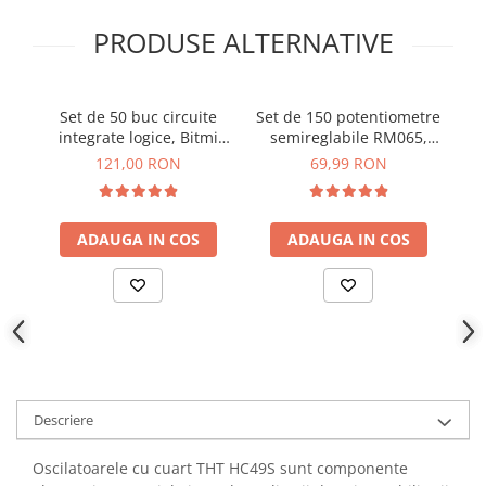
YAHBOOM
Burghie pentru Metal
PRODUSE ALTERNATIVE
YATO
Genti pentru Scule si Unelte
ZUBR
Electronica
Unelte pentru Electronica
Set de 50 buc circuite
Set de 150 potentiometre
integrate logice, Bitmi
semireglabile RM065,
r
Aparate de Sudura in Puncte
11307
Bitmi 10507
121,00 RON
69,99 RON
Microscoape Digitale
Osciloscoape Digitale
Generatoare de Semnal
ADAUGA IN COS
ADAUGA IN COS
Surse de Laborator
Statii de Lipit
Letcon
Accesorii pentru Lipit
Surubelnite de Precizie
Clesti de Precizie
Descriere
Kituri Electronice
Placi de Dezvoltare
Oscilatoarele cu cuart THT HC49S sunt componente