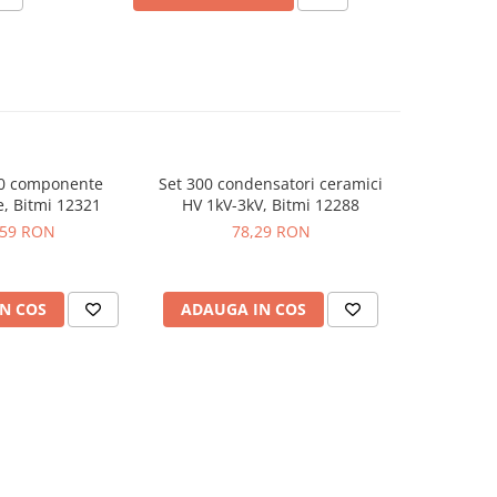
00 componente
Set 300 condensatori ceramici
Set de 
e, Bitmi 12321
HV 1kV-3kV, Bitmi 12288
electroni
B
,59 RON
78,29 RON
1
N COS
ADAUGA IN COS
ADAUG