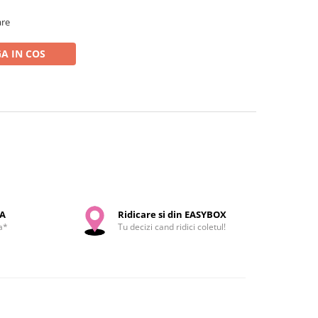
are
A IN COS
SA
Ridicare si din EASYBOX
a*
Tu decizi cand ridici coletul!