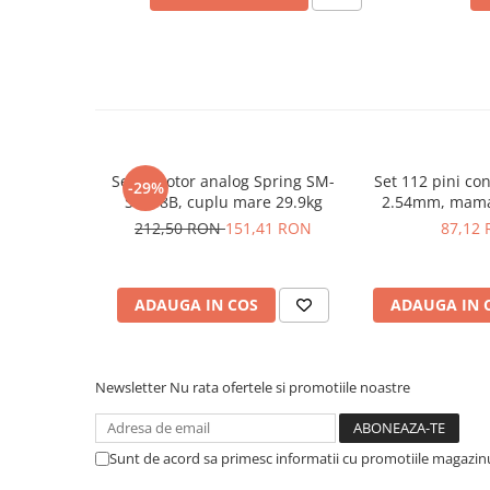
Placi de Expansiune
Module Electronice
Senzori Electronici
Componente Electronice
Gadgets
Servomotor analog Spring SM-
Set 112 pini con
Electrice
-29%
S8168B, cuplu mare 29.9kg
2.54mm, mama-
Acumulatori si Baterii
123
212,50 RON
151,41 RON
87,12
Acumulatori
Baterii
Distributie Comutatie si Protectie
ADAUGA IN COS
ADAUGA IN 
Contoare si Relee Electrice
Sigurante Automate
Newsletter
Nu rata ofertele si promotiile noastre
Sigurante Fuzibile
Sigurante Diferentiale RCBO
Protectii diferentiale RCCB
Sunt de acord sa primesc informatii cu promotiile magazinu
Dispozitive AFDD detectare defect