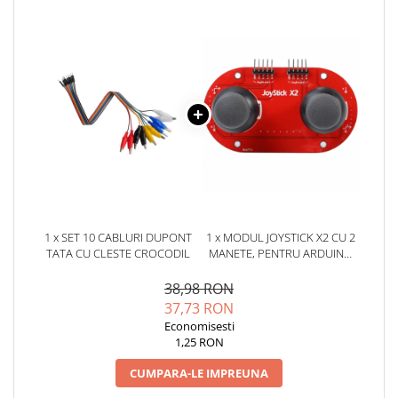
YAHBOOM
Burghie pentru Metal
YATO
Genti pentru Scule si Unelte
ZUBR
Electronica
Unelte pentru Electronica
Aparate de Sudura in Puncte
Microscoape Digitale
Osciloscoape Digitale
Generatoare de Semnal
Surse de Laborator
1 x SET 10 CABLURI DUPONT
1 x MODUL JOYSTICK X2 CU 2
Statii de Lipit
TATA CU CLESTE CROCODIL
MANETE, PENTRU ARDUINO
Letcon
AVR SI PIC
Accesorii pentru Lipit
38,98 RON
37,73 RON
Surubelnite de Precizie
Economisesti
Clesti de Precizie
1,25 RON
Kituri Electronice
CUMPARA-LE IMPREUNA
Placi de Dezvoltare