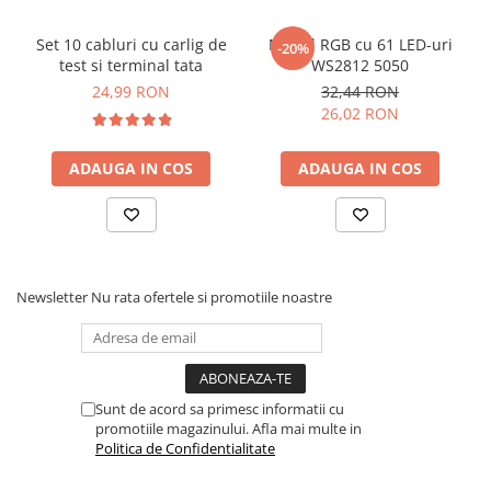
Set 10 cabluri cu carlig de
Modul RGB cu 61 LED-uri
-20%
test si terminal tata
WS2812 5050
24,99 RON
32,44 RON
26,02 RON
ADAUGA IN COS
ADAUGA IN COS
Newsletter
Nu rata ofertele si promotiile noastre
Sunt de acord sa primesc informatii cu
promotiile magazinului. Afla mai multe in
Politica de Confidentialitate