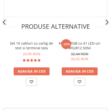
Placi de Expansiune
Module Electronice
Senzori Electronici
PRODUSE ALTERNATIVE
Componente Electronice
Gadgets
Electrice
Set 10 cabluri cu carlig de
Modul RGB cu 61 LED-uri
S
-20%
Acumulatori si Baterii
test si terminal tata
WS2812 5050
24,99 RON
32,44 RON
Acumulatori
26,02 RON
Baterii
Distributie Comutatie si Protectie
ADAUGA IN COS
ADAUGA IN COS
Contoare si Relee Electrice
Sigurante Automate
Sigurante Fuzibile
Sigurante Diferentiale RCBO
Protectii diferentiale RCCB
Dispozitive AFDD detectare defect