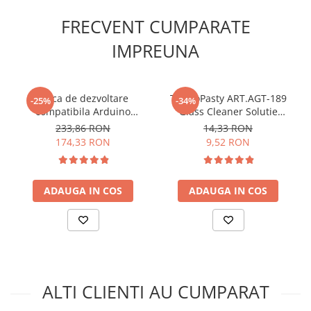
Ce contine cutia?
Lanterne
FRECVENT CUMPARATE
Lanterne de Cap
1x Set 10 cabluri Dupont tata cu cleste crocodil
IMPREUNA
Lanterne de Mana
Lampi Solare
Proiectoare LED
Placa de dezvoltare
TermoPasty ART.AGT-189
-25%
-34%
Aeroterme
compatibila Arduino
Glass Cleaner Solutie
Esplora
pentru curatat suprafete
Auto
233,86 RON
14,33 RON
din sticla 250 ml
174,33 RON
9,52 RON
Roboti de Pornire Auto
Microscoape Biologice
ADAUGA IN COS
ADAUGA IN COS
ALTI CLIENTI AU CUMPARAT