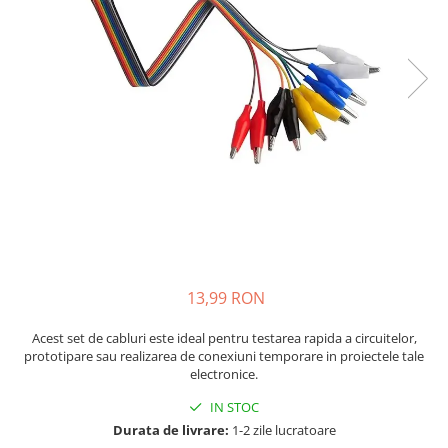
JBC
Termometre
JCD
Camere Termoviziune
JGNE
Sublere
KEYESTUDIO
Micrometre
KNIPEX
Scule si Unelte
KPS
Scule de Mana
LG CHEM
LONGWEI
Clesti de Taiat
MESTEK
Clesti pentru Dezizolat
MICROBIT
Clesti de Sertizare
MURATA
Clesti Multifunctionali
13,99 RON
MOLICEL
Clesti Papagal
MVAVA
Clesti Autoblocanti
Acest set de cabluri este ideal pentru testarea rapida a circuitelor,
prototipare sau realizarea de conexiuni temporare in proiectele tale
OPTO-EDU
Menghine
electronice.
PIERGIACOMI
Clesti Electrician 1000V
IN STOC
RASPBERRY PI
Surubelnite Simple
Durata de livrare:
1-2 zile lucratoare
RUKO
Surubelnite Electrician 1000V