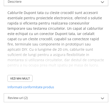
Descriere
arc electric
Descarcatoare de Supratensiune
Cablurile Dupont tata cu cleste crocodil sunt accesorii
Contactoare
esentiale pentru proiectele electronice, oferind o solutie
Blocuri de Distributie
rapida si eficienta pentru realizarea conexiunilor
Tablouri Electrice
temporare sau testarea circuitelor. Un capat al cablurilor
este echipat cu un conector Dupont tata, iar celalalt
Accesorii Tablouri Electrice
capat cu un cleste crocodil, capabil sa conecteze rapid
Stabilizatoare de Tensiune
fire, terminale sau componente in prototipuri sau
Convertoare de Tensiune
aplicatii DIY. Cu o lungime de 20 cm, cablurile sunt
suficient de lungi pentru a asigura flexibilitate in
Banda Izolatoare
montarea si utilizarea circuitelor, dar destul de compacte
Panouri Fotovoltaice
pentru a nu ocupa prea mult spatiu pe masa de lucru.
Smart Home
Specificatii cablu Dupont
Intrerupatoare Smart
VEZI MAI MULT
tata cu cleste crocodil:
Prize Inteligente
Informatii conformitate produs
Module Smart Home
Lungimea cablului:
20 cm
Review-uri
(2)
Camere Supraveghere
Culoare:
5 culori pentru identificare usoara
Iluminat